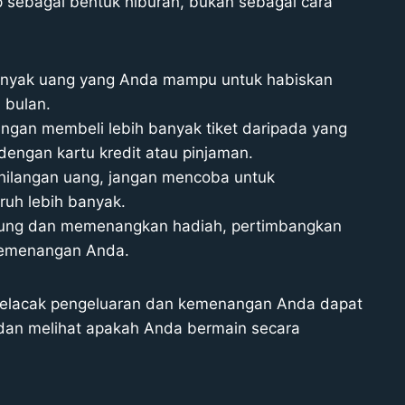
 sebagai bentuk hiburan, bukan sebagai cara
anyak uang yang Anda mampu untuk habiskan
u bulan.
angan membeli lebih banyak tiket daripada yang
engan kartu kredit atau pinjaman.
hilangan uang, jangan mencoba untuk
uh lebih banyak.
ntung dan memenangkan hadiah, pertimbangkan
kemenangan Anda.
elacak pengeluaran dan kemenangan Anda dapat
an melihat apakah Anda bermain secara