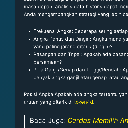
masa depan, analisis data historis dapat 
Anda mengembangkan strategi yang lebih ce
Frekuensi Angka: Seberapa sering seti
Angka Panas dan Dingin: Angka mana yan
yang paling jarang ditarik (dingin)?
Pasangan dan Tripel: Apakah ada pasang
bersamaan?
Pola Ganjil/Genap dan Tinggi/Rendah: A
banyak angka ganjil atau genap, atau an
Posisi Angka Apakah ada angka tertentu yang 
urutan yang ditarik di
token4d
.
Baca Juga:
Cerdas Memilih An