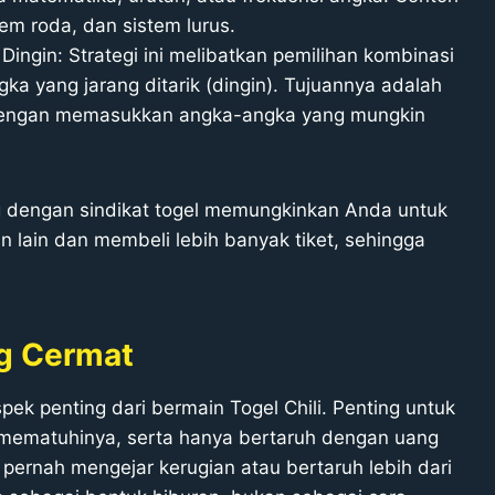
em roda, dan sistem lurus.
ngin: Strategi ini melibatkan pemilihan kombinasi
gka yang jarang ditarik (dingin). Tujuannya adalah
engan memasukkan angka-angka yang mungkin
 dengan sindikat togel memungkinkan Anda untuk
ain dan membeli lebih banyak tiket, sehingga
g Cermat
k penting dari bermain Togel Chili. Penting untuk
 mematuhinya, serta hanya bertaruh dengan uang
ernah mengejar kerugian atau bertaruh lebih dari