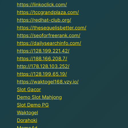
https://linkoclick.com/
https://tccgrandplaza.com/
https://redhat-club.org/
https://thesequelisbetter.com/
https://seoforfreerank.com/
https://dailysearchinfo.com/
https://128.199.221.42/
https://188.166.208.7/
http://178.128.103.252/
https://128.199.65.19/
https://waktogel168.vzy.io/
Slot Gacor
Demo Slot Mahjong
Slot Demo PG
Waktogel
Dorahoki