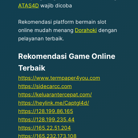
ATAS4D
wajib dicoba
Rekomendasi platform bermain slot
online mudah menang
Dorahoki
dengan
pelayanan terbaik.
Rekomendasi Game Online
Terbaik
https://www.termpaper4you.com
https://sidecarcc.com
https://keluarantercepat.com/
https://heylink.me/Captgl4d/
https://128.199.86.165
https://128.199.235.44
https://165.22.51.204
https://165.232.173.108