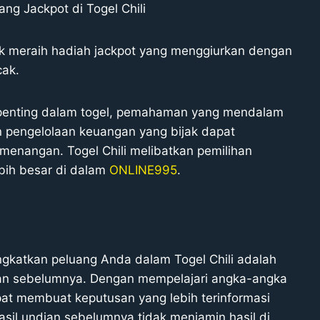
 meraih hadiah jackpot yang menggiurkan dengan
cak.
penting dalam togel, pemahaman yang mendalam
n pengelolaan keuangan yang bijak dapat
enangan. Togel Chili melibatkan pemilihan
bih besar di dalam
ONLINE995
.
ngkatkan peluang Anda dalam Togel Chili adalah
dian sebelumnya. Dengan mempelajari angka-angka
pat membuat keputusan yang lebih terinformasi
sil undian sebelumnya tidak menjamin hasil di