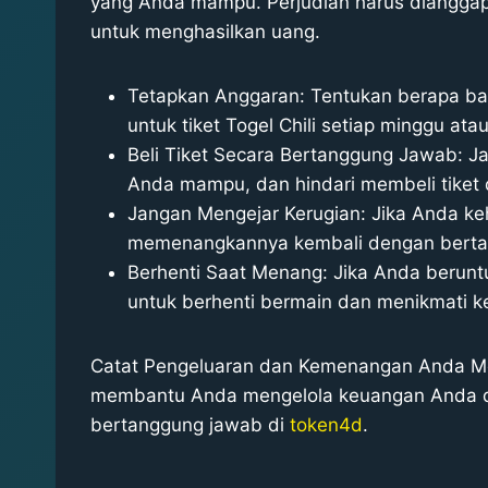
yang Anda mampu. Perjudian harus dianggap
untuk menghasilkan uang.
Tetapkan Anggaran: Tentukan berapa b
untuk tiket Togel Chili setiap minggu ata
Beli Tiket Secara Bertanggung Jawab: J
Anda mampu, dan hindari membeli tiket d
Jangan Mengejar Kerugian: Jika Anda ke
memenangkannya kembali dengan bertar
Berhenti Saat Menang: Jika Anda beru
untuk berhenti bermain dan menikmati 
Catat Pengeluaran dan Kemenangan Anda M
membantu Anda mengelola keuangan Anda d
bertanggung jawab di
token4d
.