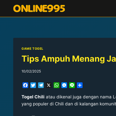
Skip
to
content
GAME TOGEL
Tips Ampuh Menang Jack
By
10/02/2025
admincgmbling
F
T
T
X
W
M
L
S
a
w
e
h
e
i
h
c
i
l
a
s
n
a
Togel Chili
atau dikenal juga dengan nama Lo
e
t
e
t
s
e
r
yang populer di Chili dan di kalangan komunit
b
t
g
s
e
e
o
e
r
A
n