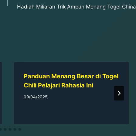
Hadiah Miliaran Trik Ampuh Menang Togel China
Panduan Menang Besar di Togel
Chili Pelajari Rahasia Ini
09/04/2025