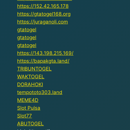
https://152.42.165.178
https://gtatogel168.org
https://juraganoli.com
gtatogel
gtatogel
gtatogel
https://143.198.215.169/
https://bapakgta.land/
TRIBUNTOGEL
WAKTOGEL
DORAHOKI
tempototo303.land
MEME4D
Slot Pulsa
Slot77
ABUTOGEL