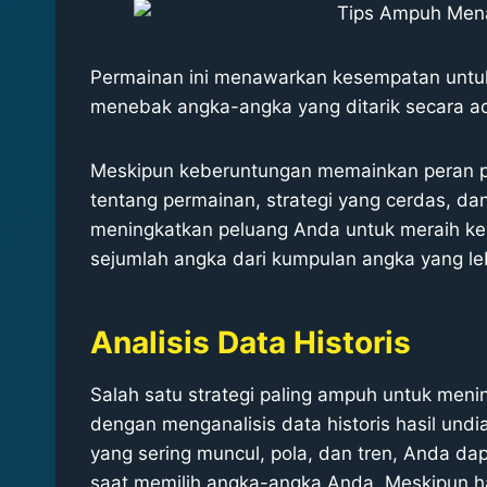
o
r
a
p
g
k
m
p
e
r
Permainan ini menawarkan kesempatan untuk
menebak angka-angka yang ditarik secara a
Meskipun keberuntungan memainkan peran 
tentang permainan, strategi yang cerdas, da
meningkatkan peluang Anda untuk meraih kem
sejumlah angka dari kumpulan angka yang le
Analisis Data Historis
Salah satu strategi paling ampuh untuk meni
dengan menganalisis data historis hasil un
yang sering muncul, pola, dan tren, Anda da
saat memilih angka-angka Anda. Meskipun ha