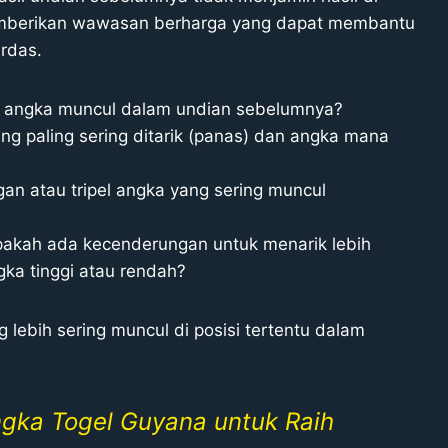
memberikan wawasan berharga yang dapat membantu
rdas.
ap angka muncul dalam undian sebelumnya?
g paling sering ditarik (panas) dan angka mana
an atau tripel angka yang sering muncul
pakah ada kecenderungan untuk menarik lebih
gka tinggi atau rendah?
lebih sering muncul di posisi tertentu dalam
gka Togel Guyana untuk Raih