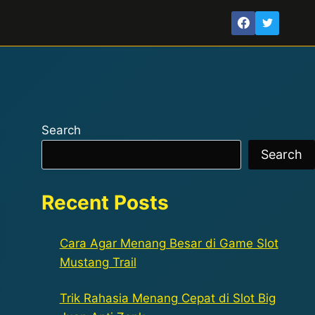
Search
Search
Recent Posts
Cara Agar Menang Besar di Game Slot
Mustang Trail
Trik Rahasia Menang Cepat di Slot Big