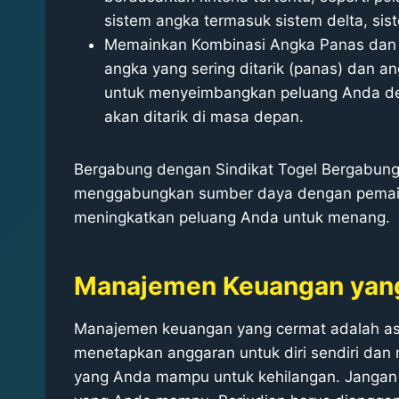
sistem angka termasuk sistem delta, sist
Memainkan Kombinasi Angka Panas dan Di
angka yang sering ditarik (panas) dan an
untuk menyeimbangkan peluang Anda d
akan ditarik di masa depan.
Bergabung dengan Sindikat Togel Bergabung
menggabungkan sumber daya dengan pemain l
meningkatkan peluang Anda untuk menang.
Manajemen Keuangan yan
Manajemen keuangan yang cermat adalah aspe
menetapkan anggaran untuk diri sendiri dan
yang Anda mampu untuk kehilangan. Jangan p