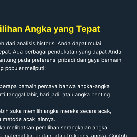
lihan Angka yang Tepat
ari analisis historis, Anda dapat mulai
tepat. Ada berbagai pendekatan yang dapat Anda
gantung pada preferensi pribadi dan gaya bermain
g populer meliputi:
berapa pemain percaya bahwa angka-angka
tanggal lahir, hari jadi, atau angka penting
bih suka memilih angka mereka secara acak,
 metode acak lainnya.
a melibatkan pemilihan serangkaian angka
ola matematika, urutan, atau frekuensi angka. Contoh