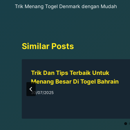
Trik Menang Togel Denmark dengan Mudah
navigation
Similar Posts
Trik Dan Tips Terbaik Untuk
Menang Besar Di Togel Bahrain
30/07/2025