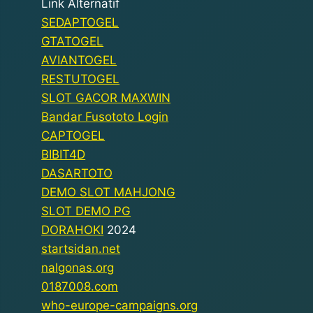
Link Alternatif
SEDAPTOGEL
GTATOGEL
AVIANTOGEL
RESTUTOGEL
SLOT GACOR MAXWIN
Bandar Fusototo Login
CAPTOGEL
BIBIT4D
DASARTOTO
DEMO SLOT MAHJONG
SLOT DEMO PG
DORAHOKI
2024
startsidan.net
nalgonas.org
0187008.com
who-europe-campaigns.org