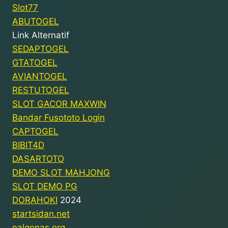
Slot77
ABUTOGEL
Link Alternatif
SEDAPTOGEL
GTATOGEL
AVIANTOGEL
RESTUTOGEL
SLOT GACOR MAXWIN
Bandar Fusototo Login
CAPTOGEL
BIBIT4D
DASARTOTO
DEMO SLOT MAHJONG
SLOT DEMO PG
DORAHOKI
2024
startsidan.net
nalgonas.org