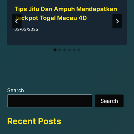
Tips Jitu Dan Ampuh Mendapatkan
Jackpot Togel Macau 4D
03/03/2025
Search
Search
Recent Posts