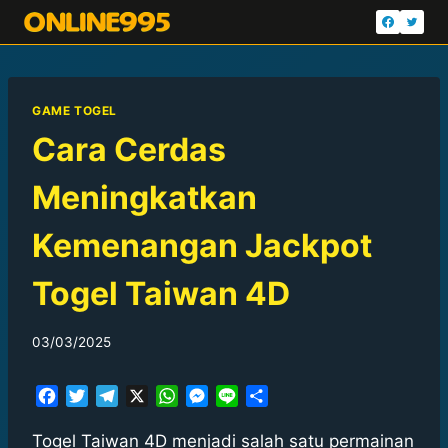
Skip
to
content
GAME TOGEL
Cara Cerdas
Meningkatkan
Kemenangan Jackpot
Togel Taiwan 4D
By
03/03/2025
admincgmbling
F
T
T
X
W
M
L
S
a
w
e
h
e
i
h
c
i
l
a
s
n
a
Togel Taiwan 4D menjadi salah satu permainan