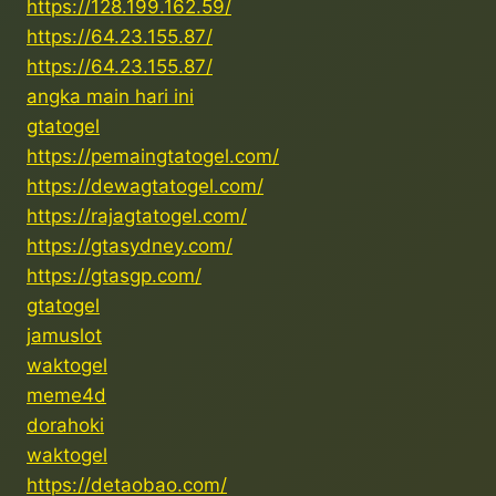
https://128.199.162.59/
https://64.23.155.87/
https://64.23.155.87/
angka main hari ini
gtatogel
https://pemaingtatogel.com/
https://dewagtatogel.com/
https://rajagtatogel.com/
https://gtasydney.com/
https://gtasgp.com/
gtatogel
jamuslot
waktogel
meme4d
dorahoki
waktogel
https://detaobao.com/