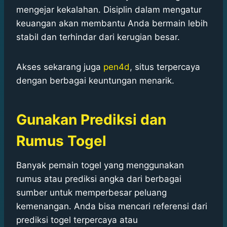
mengejar kekalahan. Disiplin dalam mengatur
keuangan akan membantu Anda bermain lebih
stabil dan terhindar dari kerugian besar.
Akses sekarang juga
pen4d
, situs terpercaya
dengan berbagai keuntungan menarik.
Gunakan Prediksi dan
Rumus Togel
Banyak pemain togel yang menggunakan
rumus atau prediksi angka dari berbagai
sumber untuk memperbesar peluang
kemenangan. Anda bisa mencari referensi dari
prediksi togel terpercaya atau