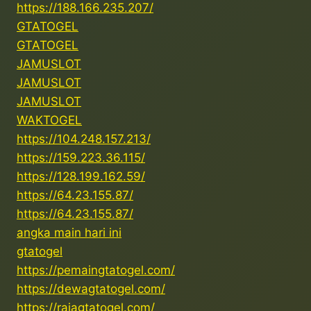
https://188.166.235.207/
GTATOGEL
GTATOGEL
JAMUSLOT
JAMUSLOT
JAMUSLOT
WAKTOGEL
https://104.248.157.213/
https://159.223.36.115/
https://128.199.162.59/
https://64.23.155.87/
https://64.23.155.87/
angka main hari ini
gtatogel
https://pemaingtatogel.com/
https://dewagtatogel.com/
https://rajagtatogel.com/