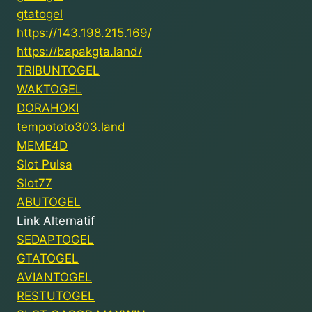
gtatogel
https://143.198.215.169/
https://bapakgta.land/
TRIBUNTOGEL
WAKTOGEL
DORAHOKI
tempototo303.land
MEME4D
Slot Pulsa
Slot77
ABUTOGEL
Link Alternatif
SEDAPTOGEL
GTATOGEL
AVIANTOGEL
RESTUTOGEL