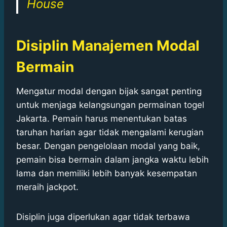
House
Disiplin Manajemen Modal
Bermain
Mengatur modal dengan bijak sangat penting
untuk menjaga kelangsungan permainan togel
Jakarta. Pemain harus menentukan batas
taruhan harian agar tidak mengalami kerugian
besar. Dengan pengelolaan modal yang baik,
pemain bisa bermain dalam jangka waktu lebih
lama dan memiliki lebih banyak kesempatan
meraih jackpot.
Disiplin juga diperlukan agar tidak terbawa