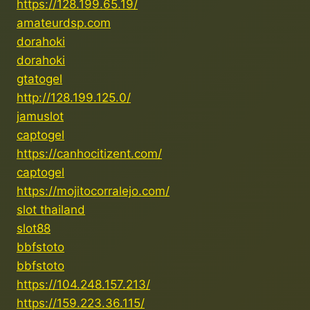
https://128.199.65.19/
amateurdsp.com
dorahoki
dorahoki
gtatogel
http://128.199.125.0/
jamuslot
captogel
https://canhocitizent.com/
captogel
https://mojitocorralejo.com/
slot thailand
slot88
bbfstoto
bbfstoto
https://104.248.157.213/
https://159.223.36.115/