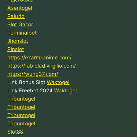
Asentogel
Palu4d
Slot Gacor
Terminalbet
Jhonslot
Plnslot
https://exarm-anime.com/
https://fabioladivirgilio.com/
https://wung37.com/
Link Bonus Slot
Waktogel
Link Freebet 2024
Waktogel
Tribuntogel
Tribuntogel
Tribuntogel
Tribuntogel
Slot88