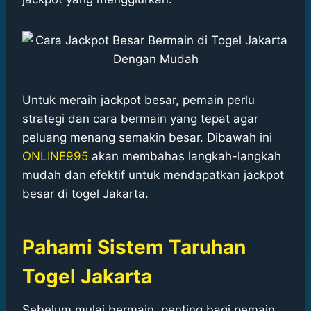
o
e
r
A
n
o
r
a
p
g
k
m
p
e
r
Untuk meraih jackpot besar, pemain perlu
strategi dan cara bermain yang tepat agar
peluang menang semakin besar. Dibawah ini
ONLINE995
akan membahas langkah-langkah
mudah dan efektif untuk mendapatkan jackpot
besar di togel Jakarta.
Pahami Sistem Taruhan
Togel Jakarta
Sebelum mulai bermain, penting bagi pemain