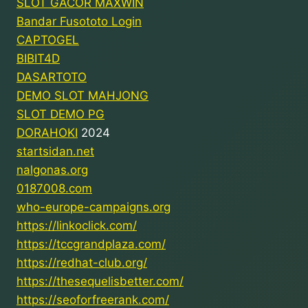
SLOT GACOR MAXWIN
Bandar Fusototo Login
CAPTOGEL
BIBIT4D
DASARTOTO
DEMO SLOT MAHJONG
SLOT DEMO PG
DORAHOKI
2024
startsidan.net
nalgonas.org
0187008.com
who-europe-campaigns.org
https://linkoclick.com/
https://tccgrandplaza.com/
https://redhat-club.org/
https://thesequelisbetter.com/
https://seoforfreerank.com/