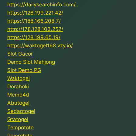
https://dailysearchinfo.com/
https://128.199.221.42/
https://188.166.208.7/
http://178.128.103.252/
https://128.199.65.19/
https://waktogel168.vzy.io/
Slot Gacor
Demo Slot Mahjong
Slot Demo PG
Waktogel
Dorahoki
Meme4d
Abutogel
Sedaptogel
Gtatogel
Tempototo
Pajerototo