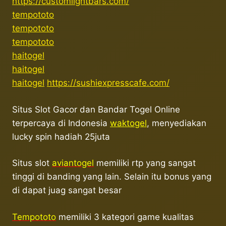
https://customlightbars.com/
tempototo
tempototo
tempototo
haitogel
haitogel
haitogel
https://sushiexpresscafe.com/
Situs Slot Gacor dan Bandar Togel Online
terpercaya di Indonesia
waktogel
, menyediakan
lucky spin hadiah 25juta
Situs slot
aviantogel
memiliki rtp yang sangat
tinggi di banding yang lain. Selain itu bonus yang
di dapat juag sangat besar
Tempototo
memiliki 3 kategori game kualitas