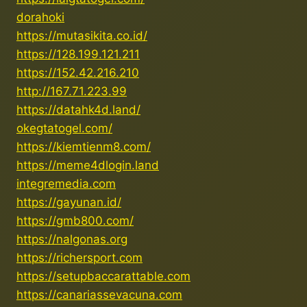
dorahoki
https://mutasikita.co.id/
https://128.199.121.211
https://152.42.216.210
http://167.71.223.99
https://datahk4d.land/
okegtatogel.com/
https://kiemtienm8.com/
https://meme4dlogin.land
integremedia.com
https://gayunan.id/
https://gmb800.com/
https://nalgonas.org
https://richersport.com
https://setupbaccarattable.com
https://canariassevacuna.com