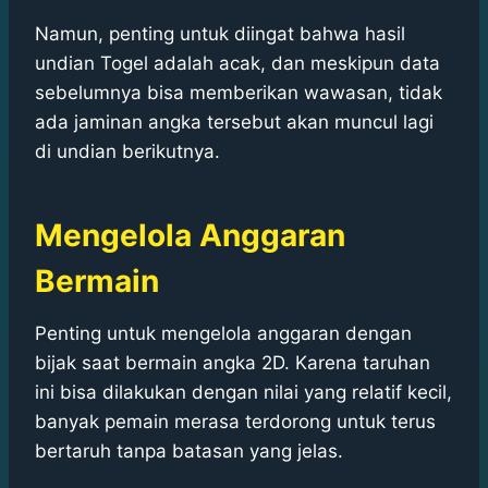
Namun, penting untuk diingat bahwa hasil
undian Togel adalah acak, dan meskipun data
sebelumnya bisa memberikan wawasan, tidak
ada jaminan angka tersebut akan muncul lagi
di undian berikutnya.
Mengelola Anggaran
Bermain
Penting untuk mengelola anggaran dengan
bijak saat bermain angka 2D. Karena taruhan
ini bisa dilakukan dengan nilai yang relatif kecil,
banyak pemain merasa terdorong untuk terus
bertaruh tanpa batasan yang jelas.