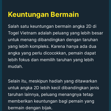
Keuntungan Bermain
Salah satu keuntungan bermain angka 2D di
Togel Vietnam adalah peluang yang lebih besar
untuk menang dibandingkan dengan taruhan
yang lebih kompleks. Karena hanya ada dua
angka yang perlu dicocokkan, pemain dapat
lebih fokus dan memilih taruhan yang lebih
mudah.
Selain itu, meskipun hadiah yang ditawarkan
untuk angka 2D lebih kecil dibandingkan jenis
taruhan lainnya, peluang menangnya tetap
memberikan keuntungan bagi pemain yang
bermain dengan bijak.