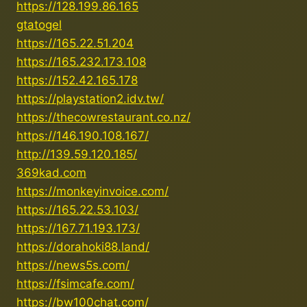
https://128.199.86.165
gtatogel
https://165.22.51.204
https://165.232.173.108
https://152.42.165.178
https://playstation2.idv.tw/
https://thecowrestaurant.co.nz/
https://146.190.108.167/
http://139.59.120.185/
369kad.com
https://monkeyinvoice.com/
https://165.22.53.103/
https://167.71.193.173/
https://dorahoki88.land/
https://news5s.com/
https://fsimcafe.com/
https://bw100chat.com/