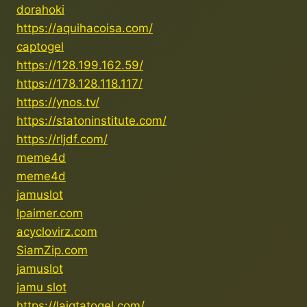
dorahoki
https://aquihacoisa.com/
captogel
https://128.199.162.59/
https://178.128.118.117/
https://ynos.tv/
https://statoninstitute.com/
https://rljdf.com/
meme4d
meme4d
jamuslot
lpaimer.com
acyclovirz.com
SiamZip.com
jamuslot
jamu slot
https://laigtatogel.com/