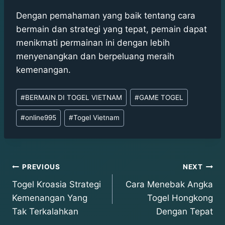
Dengan pemahaman yang baik tentang cara
bermain dan strategi yang tepat, pemain dapat
menikmati permainan ini dengan lebih
menyenangkan dan berpeluang meraih
kemenangan.
Post
#
BERMAIN DI TOGEL VIETNAM
#
GAME TOGEL
Tags:
#
online995
#
Togel Vietnam
Post
PREVIOUS
NEXT
Togel Kroasia Strategi
Cara Menebak Angka
navigation
Kemenangan Yang
Togel Hongkong
Tak Terkalahkan
Dengan Tepat