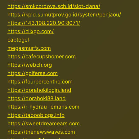
https://smkcordova.sch.id/slot-dana/
https://kpid.sumutprov.go.id/system/penjaou/
https://143.198.220.90:8071/
https://clixgo.com/
captogel
megasmurfs.com
https://cafecupshomer.com
https://webch.org
https://golferse.com
https://fourpercenthq.com
https://dorahokilogin.land
https://dorahoki88.land
https://r-hydrau-lemans.com
https://tabooblogs.info
https://sweetdreamears.com
https://thenewswaves.com