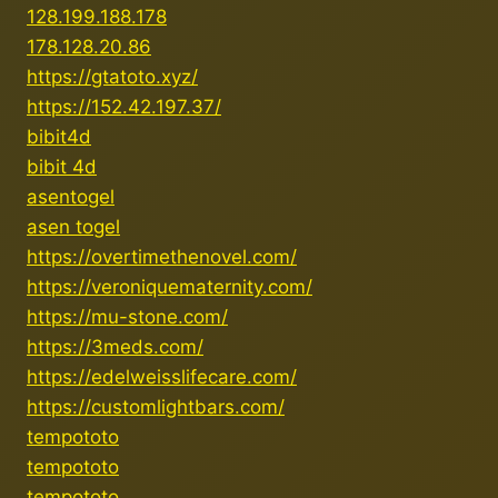
128.199.188.178
178.128.20.86
https://gtatoto.xyz/
https://152.42.197.37/
bibit4d
bibit 4d
asentogel
asen togel
https://overtimethenovel.com/
https://veroniquematernity.com/
https://mu-stone.com/
https://3meds.com/
https://edelweisslifecare.com/
https://customlightbars.com/
tempototo
tempototo
tempototo