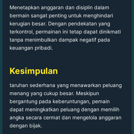
Menetapkan anggaran dan disiplin dalam
bermain sangat penting untuk menghindari
kerugian besar. Dengan pendekatan yang
terkontrol, permainan ini tetap dapat dinikmati
tanpa menimbulkan dampak negatif pada
keuangan pribadi.
Kesimpulan
taruhan sederhana yang menawarkan peluang
menang yang cukup besar. Meskipun
bergantung pada keberuntungan, pemain
dapat meningkatkan peluang dengan memilih
angka secara cermat dan mengelola anggaran
dengan bijak.