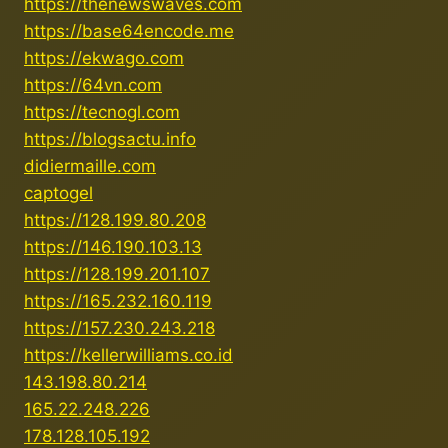
https://thenewswaves.com
https://base64encode.me
https://ekwago.com
https://64vn.com
https://tecnogl.com
https://blogsactu.info
didiermaille.com
captogel
https://128.199.80.208
https://146.190.103.13
https://128.199.201.107
https://165.232.160.119
https://157.230.243.218
https://kellerwilliams.co.id
143.198.80.214
165.22.248.226
178.128.105.192