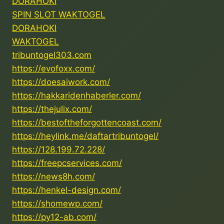
DORAHOKI
SPIN SLOT WAKTOGEL
DORAHOKI
WAKTOGEL
tribuntogel303.com
https://evofoxx.com/
https://doesaiwork.com/
https://hakkaridenhaberler.com/
https://thejulix.com/
https://bestoftheforgottencoast.com/
https://heylink.me/daftartribuntogel/
https://128.199.72.228/
https://freepcservices.com/
https://news8h.com/
https://henkel-design.com/
https://shomewp.com/
https://py12-ab.com/