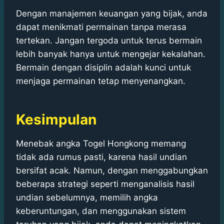
Dengan manajemen keuangan yang bijak, anda
dapat menikmati permainan tanpa merasa
tertekan. Jangan tergoda untuk terus bermain
lebih banyak hanya untuk mengejar kekalahan.
Bermain dengan disiplin adalah kunci untuk
menjaga permainan tetap menyenangkan.
Kesimpulan
Menebak angka Togel Hongkong memang
tidak ada rumus pasti, karena hasil undian
bersifat acak. Namun, dengan menggabungkan
beberapa strategi seperti menganalisis hasil
undian sebelumnya, memilih angka
keberuntungan, dan menggunakan sistem