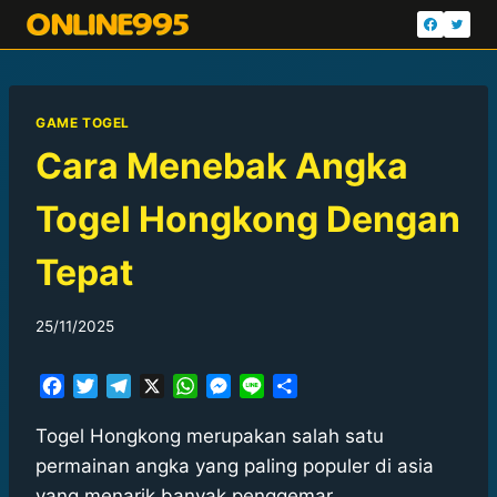
Skip
to
content
GAME TOGEL
Cara Menebak Angka
Togel Hongkong Dengan
Tepat
By
25/11/2025
Fektor
F
T
T
X
W
M
L
S
a
w
e
h
e
i
h
c
i
l
a
s
n
a
Togel Hongkong merupakan salah satu
e
t
e
t
s
e
r
permainan angka yang paling populer di asia
b
t
g
s
e
e
yang menarik banyak penggemar.