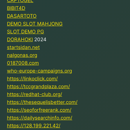
CAPTOGEL
BIBIT4D
DASARTOTO
DEMO SLOT MAHJONG
SLOT DEMO PG
DORAHOKI
2024
startsidan.net
nalgonas.org
0187008.com
who-europe-campaigns.org
https://linkoclick.com/
https://tccgrandplaza.com/
https://redhat-club.org/
https://thesequelisbetter.com/
https://seoforfreerank.com/
https://dailysearchinfo.com/
https://128.199.221.42/