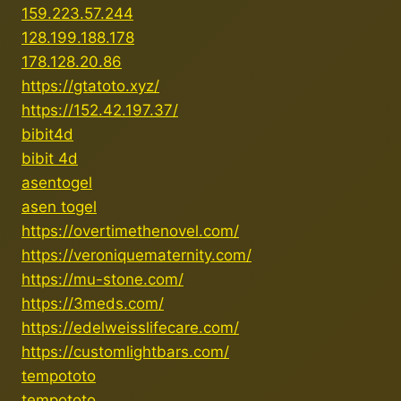
159.223.57.244
128.199.188.178
178.128.20.86
https://gtatoto.xyz/
https://152.42.197.37/
bibit4d
bibit 4d
asentogel
asen togel
https://overtimethenovel.com/
https://veroniquematernity.com/
https://mu-stone.com/
https://3meds.com/
https://edelweisslifecare.com/
https://customlightbars.com/
tempototo
tempototo