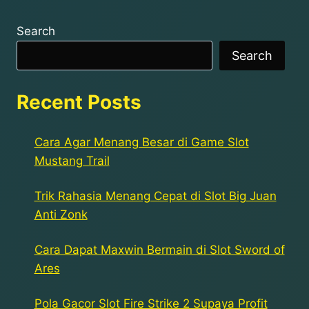
Search
Search
Recent Posts
Cara Agar Menang Besar di Game Slot
Mustang Trail
Trik Rahasia Menang Cepat di Slot Big Juan
Anti Zonk
Cara Dapat Maxwin Bermain di Slot Sword of
Ares
Pola Gacor Slot Fire Strike 2 Supaya Profit