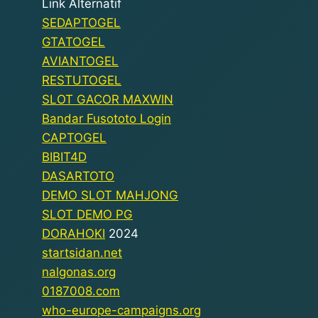
Link Alternatif
SEDAPTOGEL
GTATOGEL
AVIANTOGEL
RESTUTOGEL
SLOT GACOR MAXWIN
Bandar Fusototo Login
CAPTOGEL
BIBIT4D
DASARTOTO
DEMO SLOT MAHJONG
SLOT DEMO PG
DORAHOKI
2024
startsidan.net
nalgonas.org
0187008.com
who-europe-campaigns.org