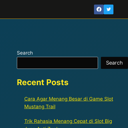
Search
Search
Recent Posts
Cara Agar Menang Besar di Game Slot
Mustang Trail
Trik Rahasia Menang Cepat di Slot Big