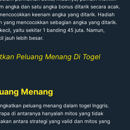
m angka dan satu angka bonus ditarik secara acak.
mencocokkan keenam angka yang ditarik. Hadiah
in yang mencocokkan sebagian angka yang ditarik.
cil, yaitu sekitar 1 banding 45 juta. Namun,
 jauh lebih besar.
atkan Peluang Menang Di Togel
eluang Menang
ingkatkan peluang menang dalam togel Inggris.
erapa di antaranya hanyalah mitos yang tidak
akan antara strategi yang valid dan mitos yang