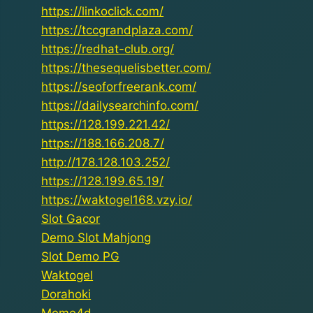
https://linkoclick.com/
https://tccgrandplaza.com/
https://redhat-club.org/
https://thesequelisbetter.com/
https://seoforfreerank.com/
https://dailysearchinfo.com/
https://128.199.221.42/
https://188.166.208.7/
http://178.128.103.252/
https://128.199.65.19/
https://waktogel168.vzy.io/
Slot Gacor
Demo Slot Mahjong
Slot Demo PG
Waktogel
Dorahoki