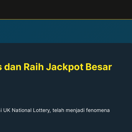
s dan Raih Jackpot Besar
i UK National Lottery, telah menjadi fenomena