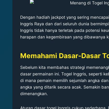
o
r
a
p
g
k
m
p
e
r
Dengan hadiah jackpot yang sering mencapai j
Inggris Raya dan dari seluruh dunia bermimp
Inggris tidak hanya terletak pada potensi keu
harapan dan kegembiraan yang dibawanya ki
Memahami Dasar-Dasar Tog
Sebelum kita membahas strategi memenangka
dasar permainan ini. Togel Inggris, seperti 
di mana pemain memilih sejumlah angka dan
angka yang ditarik secara acak. Semakin ba
dimenangkan.
Aturan dasar togel Inggris cukup sederhana.