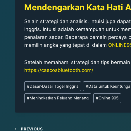
Mendengarkan Kata Hati 
Selain strategi dan analisis, intuisi juga 
Inggris. Intuisi adalah kemampuan untuk me
penalaran sadar. Beberapa pemain percaya 
memilih angka yang tepat di dalam
ONLINE9
Setelah memahami strategi dan tips bermain 
https://cascosbluetooth.com/
Post
#
Dasar-Dasar Togel Inggris
#
Data untuk Keuntunga
Tags:
#
Meningkatkan Peluang Menang
#
Online 995
Post
PREVIOUS