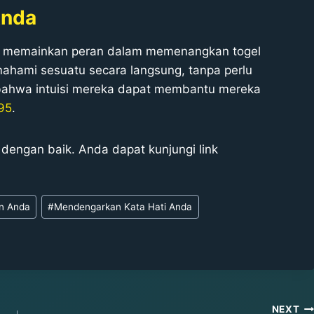
Anda
dapat memainkan peran dalam memenangkan togel
mahami sesuatu secara langsung, tanpa perlu
bahwa intuisi mereka dapat membantu mereka
95
.
dengan baik. Anda dapat kunjungi link
n Anda
#
Mendengarkan Kata Hati Anda
NEXT