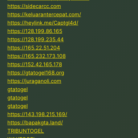
https://sidecarcc.com
https://keluarantercepat.com/
https://heylink.me/Captgl4d/
https://128.199.86.165
https://128.199.235.44
https://165.22.51.204
https://165.232.173.108
https://152.42.165.178
https://gtatogel168.org
https://juraganoli.com
gtatogel
gtatogel
gtatogel
https://143.198.215.169/
https://bapakgta.land/
TRIBUNTOGEL