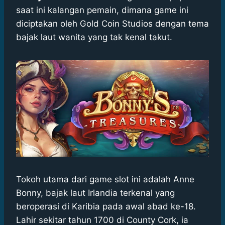
e
t
e
t
s
e
r
saat ini kalangan pemain, dimana game ini
b
t
g
s
e
e
diciptakan oleh Gold Coin Studios dengan tema
o
e
r
A
n
bajak laut wanita yang tak kenal takut.
o
r
a
p
g
k
m
p
e
r
Tokoh utama dari game slot ini adalah Anne
Bonny, bajak laut Irlandia terkenal yang
beroperasi di Karibia pada awal abad ke-18.
Lahir sekitar tahun 1700 di County Cork, ia