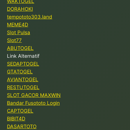
WAKTOGEL
DORAHOKI
tempototo303.land
MEME4D
Slot Pulsa
Slot77
ABUTOGEL
Link Alternatif
SEDAPTOGEL
GTATOGEL
AVIANTOGEL
RESTUTOGEL
SLOT GACOR MAXWIN
Bandar Fusototo Login
CAPTOGEL
BIBIT4D
DASARTOTO