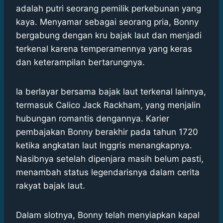
adalah putri seorang pemilik perkebunan yang
kaya. Menyamar sebagai seorang pria, Bonny
bergabung dengan kru bajak laut dan menjadi
terkenal karena temperamennya yang keras
dan keterampilan bertarungnya.
Ia berlayar bersama bajak laut terkenal lainnya,
termasuk Calico Jack Rackham, yang menjalin
hubungan romantis dengannya. Karier
pembajakan Bonny berakhir pada tahun 1720
ketika angkatan laut Inggris menangkapnya.
Nasibnya setelah dipenjara masih belum pasti,
menambah status legendarisnya dalam cerita
rakyat bajak laut.
Dalam slotnya, Bonny telah menyiapkan kapal