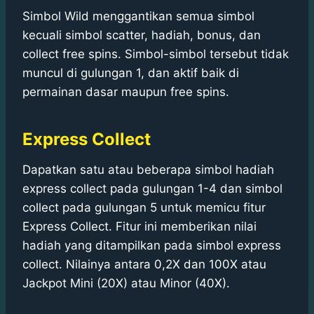
Simbol Wild menggantikan semua simbol
kecuali simbol scatter, hadiah, bonus, dan
collect free spins. Simbol-simbol tersebut tidak
muncul di gulungan 1, dan aktif baik di
permainan dasar maupun free spins.
Express Collect
Dapatkan satu atau beberapa simbol hadiah
express collect pada gulungan 1-4 dan simbol
collect pada gulungan 5 untuk memicu fitur
Express Collect. Fitur ini memberikan nilai
hadiah yang ditampilkan pada simbol express
collect. Nilainya antara 0,2X dan 100X atau
Jackpot Mini (20X) atau Minor (40X).