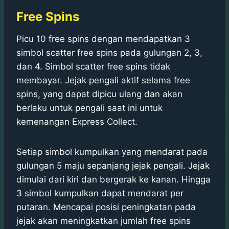
Free Spins
Picu 10 free spins dengan mendapatkan 3
simbol scatter free spins pada gulungan 2, 3,
dan 4. Simbol scatter free spins tidak
membayar. Jejak pengali aktif selama free
spins, yang dapat dipicu ulang dan akan
berlaku untuk pengali saat ini untuk
kemenangan Express Collect.
Setiap simbol kumpulkan yang mendarat pada
gulungan 5 maju sepanjang jejak pengali. Jejak
dimulai dari kiri dan bergerak ke kanan. Hingga
3 simbol kumpulkan dapat mendarat per
putaran. Mencapai posisi peningkatan pada
jejak akan meningkatkan jumlah free spins