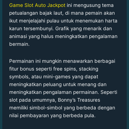
Game Slot Auto Jackpot
ini mengusung tema
petualangan bajak laut, di mana pemain akan
ikut menjelajahi pulau untuk menemukan harta
karun tersembunyi. Grafik yang menarik dan
animasi yang halus meningkatkan pengalaman
bermain.
Permainan ini mungkin menawarkan berbagai
fitur bonus seperti free spins, stacking
symbols, atau mini-games yang dapat
meningkatkan peluang untuk menang dan
meningkatkan pengalaman permainan. Seperti
slot pada umumnya, Bonny’s Treasures
memiliki simbol-simbol yang berbeda dengan
nilai pembayaran yang berbeda pula.