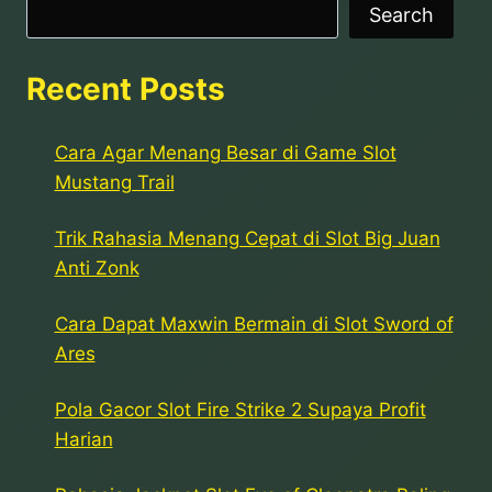
Search
Recent Posts
Cara Agar Menang Besar di Game Slot
Mustang Trail
Trik Rahasia Menang Cepat di Slot Big Juan
Anti Zonk
Cara Dapat Maxwin Bermain di Slot Sword of
Ares
Pola Gacor Slot Fire Strike 2 Supaya Profit
Harian