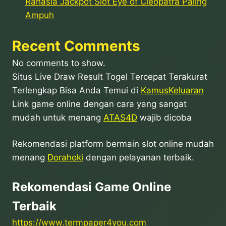
Rahasia Jackpot Slot Eye of Cleopatra Paling
Ampuh
Recent Comments
No comments to show.
Situs Live Draw Result Togel Tercepat Terakurat
Terlengkap Bisa Anda Temui di
KamusKeluaran
Link game online dengan cara yang sangat
mudah untuk menang
ATAS4D
wajib dicoba
Rekomendasi platform bermain slot online mudah
menang
Dorahoki
dengan pelayanan terbaik.
Rekomendasi Game Online
Terbaik
https://www.termpaper4you.com