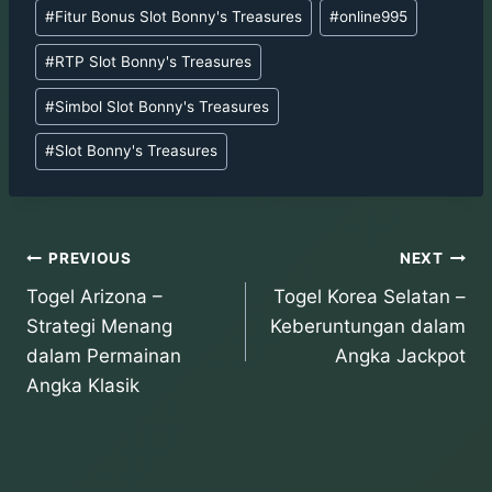
#
Fitur Bonus Slot Bonny's Treasures
#
online995
#
RTP Slot Bonny's Treasures
#
Simbol Slot Bonny's Treasures
#
Slot Bonny's Treasures
Post
PREVIOUS
NEXT
Togel Arizona –
Togel Korea Selatan –
navigation
Strategi Menang
Keberuntungan dalam
dalam Permainan
Angka Jackpot
Angka Klasik