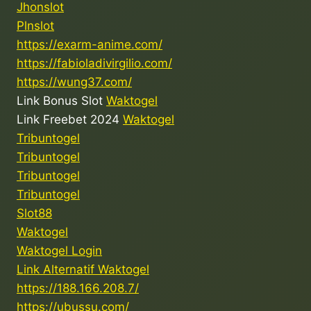
Jhonslot
Plnslot
https://exarm-anime.com/
https://fabioladivirgilio.com/
https://wung37.com/
Link Bonus Slot
Waktogel
Link Freebet 2024
Waktogel
Tribuntogel
Tribuntogel
Tribuntogel
Tribuntogel
Slot88
Waktogel
Waktogel Login
Link Alternatif Waktogel
https://188.166.208.7/
https://ubussu.com/