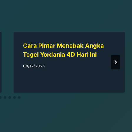
Cara Pintar Menebak Angka
Togel Yordania 4D Hari Ini
08/12/2025