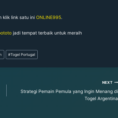
klik link satu ini
ONLINE995
.
ototo
jadi tempat terbaik untuk meraih
an
#
Togel Portugal
NEXT
Strategi Pemain Pemula yang Ingin Menang di
Togel Argentina