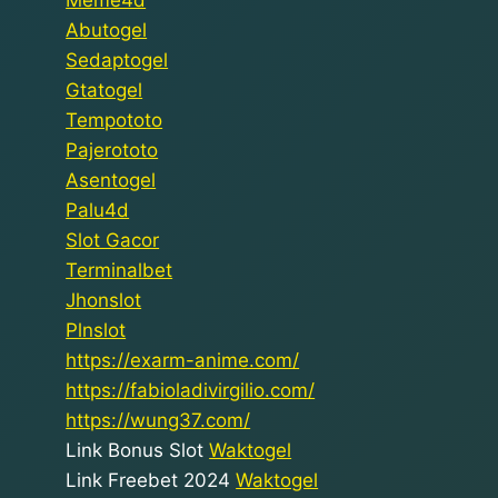
Meme4d
Abutogel
Sedaptogel
Gtatogel
Tempototo
Pajerototo
Cara Pintar Maksimalkan
Asentogel
Kemenangan Togel Thailand
Palu4d
Slot Gacor
25/11/2025
Terminalbet
Jhonslot
Plnslot
https://exarm-anime.com/
https://fabioladivirgilio.com/
https://wung37.com/
Link Bonus Slot
Waktogel
Link Freebet 2024
Waktogel