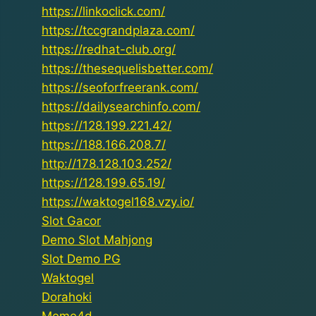
https://linkoclick.com/
https://tccgrandplaza.com/
https://redhat-club.org/
https://thesequelisbetter.com/
https://seoforfreerank.com/
https://dailysearchinfo.com/
https://128.199.221.42/
https://188.166.208.7/
http://178.128.103.252/
https://128.199.65.19/
https://waktogel168.vzy.io/
Slot Gacor
Demo Slot Mahjong
Slot Demo PG
Waktogel
Dorahoki