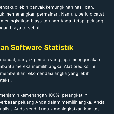
encakup lebih banyak kemungkinan hasil dan,
uk memenangkan permainan. Namun, perlu dicatat
eningkatkan biaya taruhan Anda, tetapi peluang
gan biaya tersebut.
an Software Statistik
ra manual, banyak pemain yang juga menggunakan
embantu mereka memilih angka. Alat prediksi ini
memberikan rekomendasi angka yang lebih
teksi.
t menjamin kemenangan 100%, perangkat ini
rbesar peluang Anda dalam memilih angka. Anda
alisis Anda sendiri untuk meningkatkan kualitas