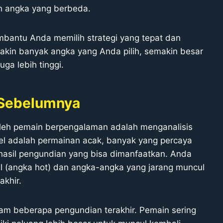
h angka yang berbeda.
bantu Anda memilih strategi yang tepat dan
kin banyak angka yang Anda pilih, semakin besar
ga lebih tinggi.
 Sebelumnya
oleh pemain berpengalaman adalah menganalisis
l adalah permainan acak, banyak yang percaya
asil pengundian yang bisa dimanfaatkan. Anda
l (angka hot) dan angka-angka yang jarang muncul
akhir.
lam beberapa pengundian terakhir. Pemain sering