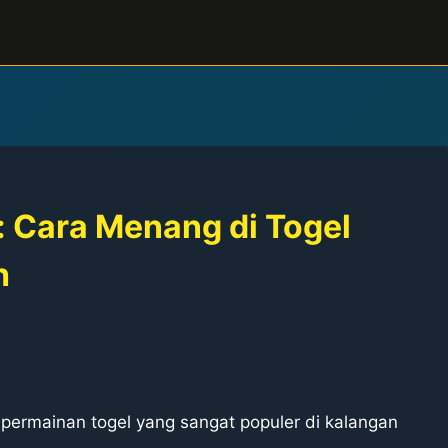
 Cara Menang di Togel
h
permainan togel yang sangat populer di kalangan