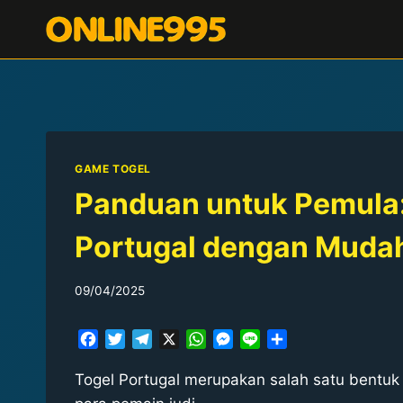
Skip
to
content
GAME TOGEL
Panduan untuk Pemula:
Portugal dengan Muda
By
09/04/2025
admincgmbling
F
T
T
X
W
M
L
S
a
w
e
h
e
i
h
c
i
l
a
s
n
a
Togel Portugal merupakan salah satu bentuk 
e
t
e
t
s
e
r