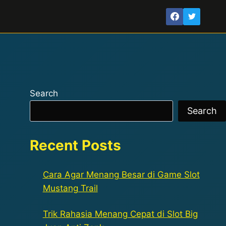
Search
Search
Recent Posts
Cara Agar Menang Besar di Game Slot
Mustang Trail
Trik Rahasia Menang Cepat di Slot Big