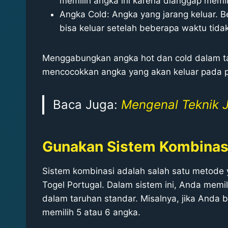
memilih angka ini karena dianggap memil
Angka Cold: Angka yang jarang keluar. 
bisa keluar setelah beberapa waktu tida
Menggabungkan angka hot dan cold dalam t
mencocokkan angka yang akan keluar pada p
Baca Juga:
Mengenal Teknik J
Gunakan Sistem Kombinas
Sistem kombinasi adalah salah satu metod
Togel Portugal. Dalam sistem ini, Anda memi
dalam taruhan standar. Misalnya, jika Anda
memilih 5 atau 6 angka.