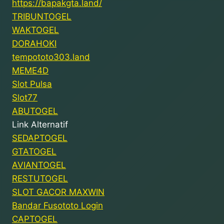
https://bapakgta.land/
TRIBUNTOGEL
WAKTOGEL
DORAHOKI
tempototo303.land
MEME4D
Slot Pulsa
Slot77
ABUTOGEL
Link Alternatif
SEDAPTOGEL
GTATOGEL
AVIANTOGEL
RESTUTOGEL
SLOT GACOR MAXWIN
Bandar Fusototo Login
CAPTOGEL