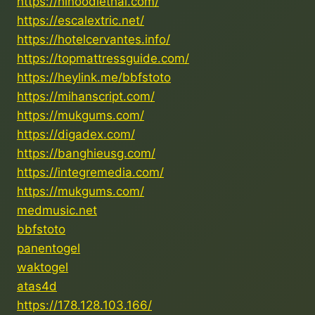
https://hinoodlethai.com/
https://escalextric.net/
https://hotelcervantes.info/
https://topmattressguide.com/
https://heylink.me/bbfstoto
https://mihanscript.com/
https://mukgums.com/
https://digadex.com/
https://banghieusg.com/
https://integremedia.com/
https://mukgums.com/
medmusic.net
bbfstoto
panentogel
waktogel
atas4d
https://178.128.103.166/