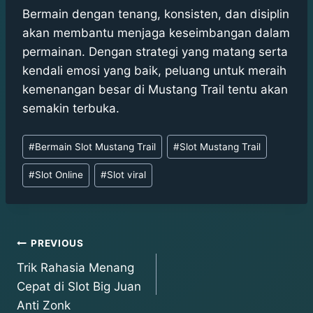
Bermain dengan tenang, konsisten, dan disiplin
akan membantu menjaga keseimbangan dalam
permainan. Dengan strategi yang matang serta
kendali emosi yang baik, peluang untuk meraih
kemenangan besar di Mustang Trail tentu akan
semakin terbuka.
Post
#
Bermain Slot Mustang Trail
#
Slot Mustang Trail
Tags:
#
Slot Online
#
Slot viral
Post
PREVIOUS
Trik Rahasia Menang
navigation
Cepat di Slot Big Juan
Anti Zonk