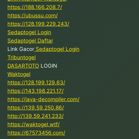
https://188.166.208.7/
https://ubussu.com/
https://128.199.229.243/
Sedaptogel Login
Sedaptogel Daftar
Link Gacor
Sedaptogel Login
Tribuntogel
DASARTOTO
LOGIN
Waktogel
https://128.199.129.63/
https://143.198.221.17/
https://java-decompiler.com/
https://139.59.250.86/
http://139.59.241.233/
https://waktogel.wtf/
https://67573456.com/