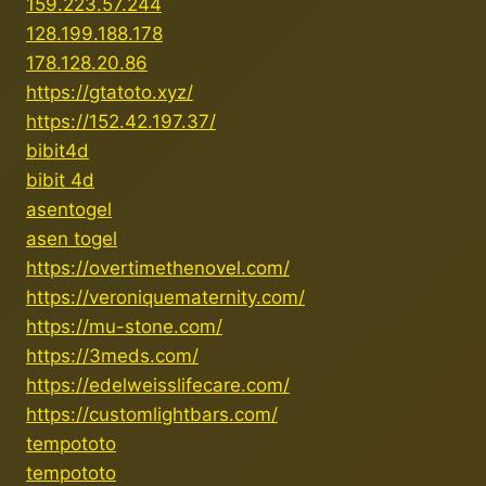
159.223.57.244
128.199.188.178
178.128.20.86
https://gtatoto.xyz/
https://152.42.197.37/
bibit4d
bibit 4d
asentogel
asen togel
https://overtimethenovel.com/
https://veroniquematernity.com/
https://mu-stone.com/
https://3meds.com/
https://edelweisslifecare.com/
https://customlightbars.com/
tempototo
tempototo