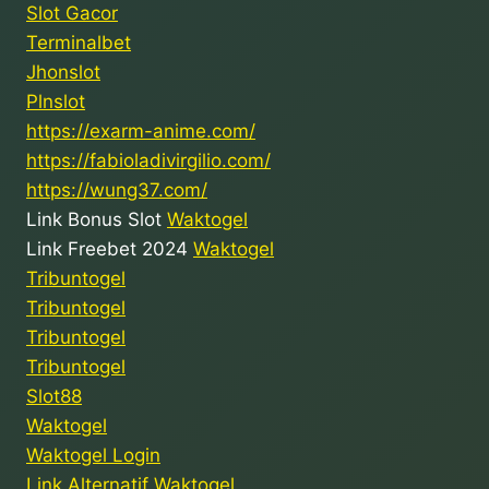
Slot Gacor
Terminalbet
Jhonslot
Plnslot
https://exarm-anime.com/
https://fabioladivirgilio.com/
https://wung37.com/
Link Bonus Slot
Waktogel
Link Freebet 2024
Waktogel
Tribuntogel
Tribuntogel
Tribuntogel
Tribuntogel
Slot88
Waktogel
Waktogel Login
Link Alternatif Waktogel