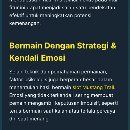
fitur ini dapat menjadi salah satu pendekatan
efektif untuk meningkatkan potensi
kemenangan.
Bermain Dengan Strategi &
Kendali Emosi
Selain teknik dan pemahaman permainan,
faktor psikologis juga berperan besar dalam
menentukan hasil bermain
slot Mustang Trail
.
Emosi yang tidak terkendali sering membuat
pemain mengambil keputusan impulsif, seperti
terus bermain saat kalah atau terlalu percaya
diri saat menang.