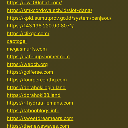
https://bw100chat.com/
https://smkcordova.sch.id/slot-dana/
https://kpid.sumutprov.go.id/system/penjaou/
https://143.198.220.90:8071/
https://clixgo.com/
captogel
megasmurfs.com
https://cafecupshomer.com
https://webch.org
https://golferse.com
https://fourpercenthq.com
https://dorahokilogin.land
https://dorahoki88.land
https://r-hydrau-lemans.com
https://tabooblogs.info
https://sweetdreamears.com
https://thenewswaves.com