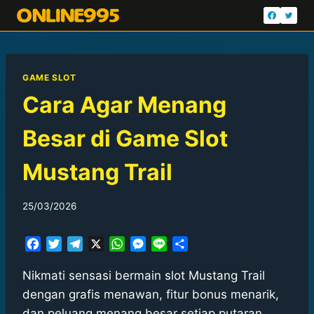
Skip
to
content
GAME SLOT
Cara Agar Menang
Besar di Game Slot
Mustang Trail
By
25/03/2026
Blake
F
T
T
X
W
M
L
S
a
w
e
h
e
i
h
c
i
l
a
s
n
a
Nikmati sensasi bermain slot Mustang Trail
e
t
e
t
s
e
r
dengan grafis menawan, fitur bonus menarik,
b
t
g
s
e
e
dan peluang menang besar setiap putaran.