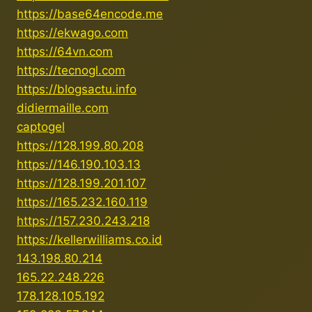
https://base64encode.me
https://ekwago.com
https://64vn.com
https://tecnogl.com
https://blogsactu.info
didiermaille.com
captogel
https://128.199.80.208
https://146.190.103.13
https://128.199.201.107
https://165.232.160.119
https://157.230.243.218
https://kellerwilliams.co.id
143.198.80.214
165.22.248.226
178.128.105.192