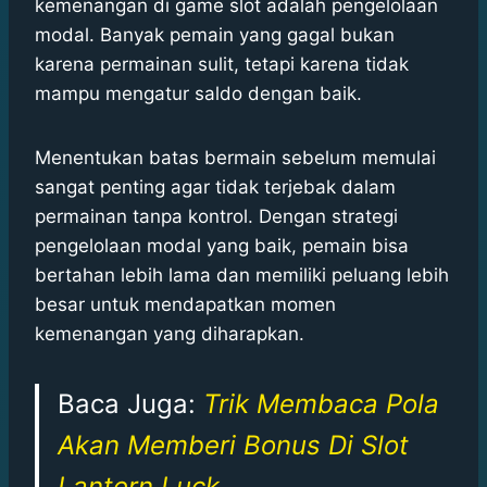
kemenangan di game slot adalah pengelolaan
modal. Banyak pemain yang gagal bukan
karena permainan sulit, tetapi karena tidak
mampu mengatur saldo dengan baik.
Menentukan batas bermain sebelum memulai
sangat penting agar tidak terjebak dalam
permainan tanpa kontrol. Dengan strategi
pengelolaan modal yang baik, pemain bisa
bertahan lebih lama dan memiliki peluang lebih
besar untuk mendapatkan momen
kemenangan yang diharapkan.
Baca Juga:
Trik Membaca Pola
Akan Memberi Bonus Di Slot
Lantern Luck