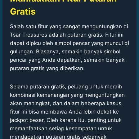
Gratis
Salah satu fitur yang sangat menguntungkan di
Tsar Treasures adalah putaran gratis. Fitur ini
dapat dipicu oleh simbol pencar yang muncul di
gulungan. Biasanya, semakin banyak simbol
pencar yang Anda dapatkan, semakin banyak
putaran gratis yang diberikan.
Selama putaran gratis, peluang untuk meraih
kombinasi kemenangan yang menguntungkan
akan meningkat, dan dalam beberapa kasus,
fitur ini bisa membawa Anda lebih dekat ke
jackpot besar. Oleh karena itu, penting untuk
memanfaatkan setiap kesempatan untuk
mendapatkan putaran gratis sebanyak