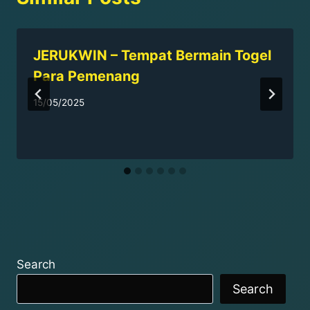
JERUKWIN – Tempat Bermain Togel
Para Pemenang
15/05/2025
Search
Search