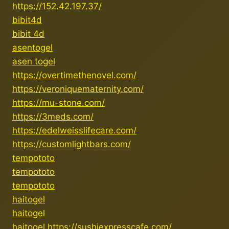
https://152.42.197.37/
bibit4d
bibit 4d
asentogel
asen togel
https://overtimethenovel.com/
https://veroniquematernity.com/
https://mu-stone.com/
https://3meds.com/
https://edelweisslifecare.com/
https://customlightbars.com/
tempototo
tempototo
tempototo
haitogel
haitogel
haitogel
https://sushiexpresscafe.com/