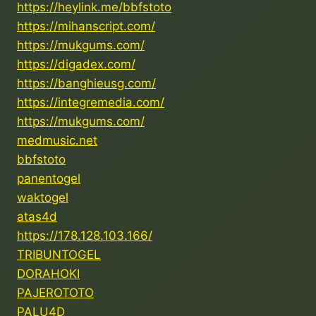
https://heylink.me/bbfstoto
https://mihanscript.com/
https://mukgums.com/
https://digadex.com/
https://banghieusg.com/
https://integremedia.com/
https://mukgums.com/
medmusic.net
bbfstoto
panentogel
waktogel
atas4d
https://178.128.103.166/
TRIBUNTOGEL
DORAHOKI
PAJEROTOTO
PALU4D