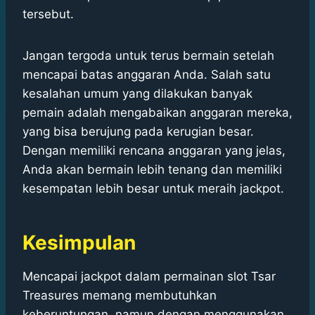
tersebut.
Jangan tergoda untuk terus bermain setelah
mencapai batas anggaran Anda. Salah satu
kesalahan umum yang dilakukan banyak
pemain adalah mengabaikan anggaran mereka,
yang bisa berujung pada kerugian besar.
Dengan memiliki rencana anggaran yang jelas,
Anda akan bermain lebih tenang dan memiliki
kesempatan lebih besar untuk meraih jackpot.
Kesimpulan
Mencapai jackpot dalam permainan slot Tsar
Treasures memang membutuhkan
keberuntungan, namun dengan menggunakan