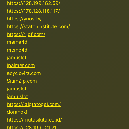
https://128.199.162.59/
https://178.128.118.117/
https://ynos.tv/
https://statoninstitute.com/
https://rljdf.com/
meme4d
meme4d
jamuslot
lpaimer.com
acyclovirz.com
SiamZip.com
jamuslot
jamu slot
https://laigtatogel.com/
dorahoki
https://mutasikita.co.id/
https://128.199.121.211