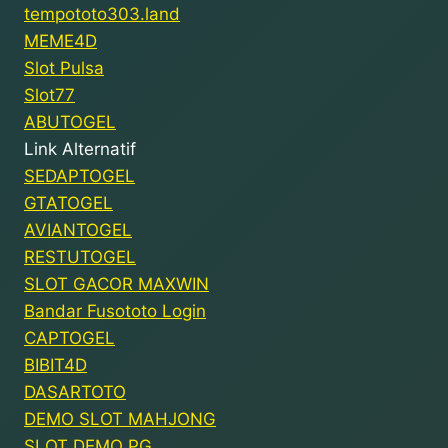
tempototo303.land
MEME4D
Slot Pulsa
Slot77
ABUTOGEL
Link Alternatif
SEDAPTOGEL
GTATOGEL
AVIANTOGEL
RESTUTOGEL
SLOT GACOR MAXWIN
Bandar Fusototo Login
CAPTOGEL
BIBIT4D
DASARTOTO
DEMO SLOT MAHJONG
SLOT DEMO PG