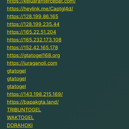
https://keluarantercepat.com/
https://heylink.me/Captgl4d/
https://128.199.86.165
https://128.199.235.44
https://165.22.51.204
https://165.232.173.108
https://152.42.165.178
https://gtatogel168.org
https://juraganoli.com
gtatogel
gtatogel
gtatogel
https://143.198.215.169/
https://bapakgta.land/
TRIBUNTOGEL
WAKTOGEL
DORAHOKI