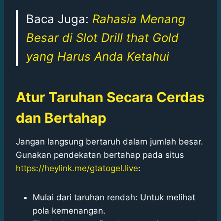
Baca Juga:
Rahasia Menang
Besar di Slot Drill that Gold
yang Harus Anda Ketahui
Atur Taruhan Secara Cerdas
dan Bertahap
Jangan langsung bertaruh dalam jumlah besar.
Gunakan pendekatan bertahap pada situs
https://heylink.me/gtatogel.live
:
Mulai dari taruhan rendah: Untuk melihat
pola kemenangan.