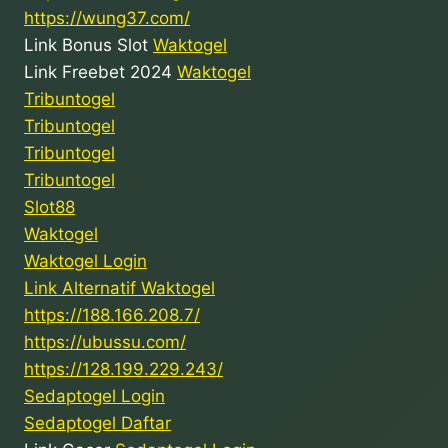
https://wung37.com/
Link Bonus Slot
Waktogel
Link Freebet 2024
Waktogel
Tribuntogel
Tribuntogel
Tribuntogel
Tribuntogel
Slot88
Waktogel
Waktogel Login
Link Alternatif Waktogel
https://188.166.208.7/
https://ubussu.com/
https://128.199.229.243/
Sedaptogel Login
Sedaptogel Daftar