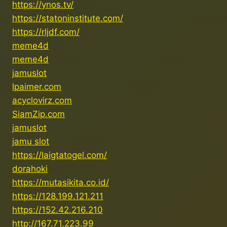
https://ynos.tv/
https://statoninstitute.com/
https://rljdf.com/
meme4d
meme4d
jamuslot
lpaimer.com
acyclovirz.com
SiamZip.com
jamuslot
jamu slot
https://laigtatogel.com/
dorahoki
https://mutasikita.co.id/
https://128.199.121.211
https://152.42.216.210
http://167.71.223.99