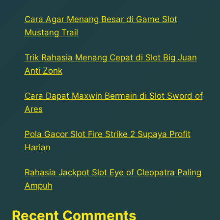
Cara Agar Menang Besar di Game Slot
Mustang Trail
Trik Rahasia Menang Cepat di Slot Big Juan
Anti Zonk
Cara Dapat Maxwin Bermain di Slot Sword of
Ares
Pola Gacor Slot Fire Strike 2 Supaya Profit
Harian
Rahasia Jackpot Slot Eye of Cleopatra Paling
Ampuh
Recent Comments