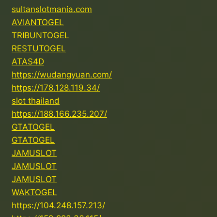
sultanslotmania.com
AVIANTOGEL
TRIBUNTOGEL
RESTUTOGEL
ATAS4D
https://wudangyuan.com/
https://178.128.119.34/
slot thailand
https://188.166.235.207/
GTATOGEL
GTATOGEL
JAMUSLOT
JAMUSLOT
JAMUSLOT
WAKTOGEL
https://104.248.157.213/