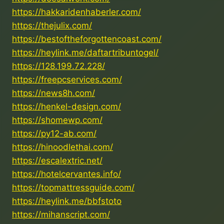
https://hakkaridenhaberler.com/
https://thejulix.com/
https://bestoftheforgottencoast.com/
https://heylink.me/daftartribuntogel/
https://128.199.72.228/
https://freepcservices.com/
https://news8h.com/
https://henkel-design.com/
https://shomewp.com/
https://py12-ab.com/
https://hinoodlethai.com/
https://escalextric.net/
https://hotelcervantes.info/
https://topmattressguide.com/
https://heylink.me/bbfstoto
https://mihanscript.com/