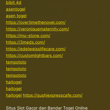
bibit 4d
asentogel
asen togel
https://overtimethenovel.com/
https://veroniquematernity.com/
https://mu-stone.com/
https://3meds.com/
https://edelweisslifecare.com/
https://customlightbars.com/
tempototo
tempototo
tempototo
haitogel
haitogel
haitogel
https://sushiexpresscafe.com/
Situs Slot Gacor dan Bandar Togel Online