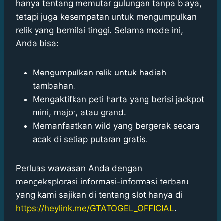
hanya tentang memutar gulungan tanpa biaya,
tetapi juga kesempatan untuk mengumpulkan
relik yang bernilai tinggi. Selama mode ini,
Anda bisa:
Mengumpulkan relik untuk hadiah
tambahan.
Mengaktifkan peti harta yang berisi jackpot
mini, major, atau grand.
Memanfaatkan wild yang bergerak secara
acak di setiap putaran gratis.
Perluas wawasan Anda dengan
mengeksplorasi informasi-informasi terbaru
yang kami sajikan di tentang slot hanya di
https://heylink.me/GTATOGEL_OFFICIAL
.