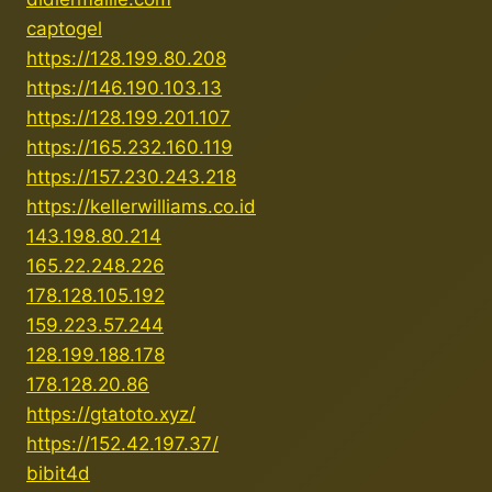
captogel
https://128.199.80.208
https://146.190.103.13
https://128.199.201.107
https://165.232.160.119
https://157.230.243.218
https://kellerwilliams.co.id
143.198.80.214
165.22.248.226
178.128.105.192
159.223.57.244
128.199.188.178
178.128.20.86
https://gtatoto.xyz/
https://152.42.197.37/
bibit4d