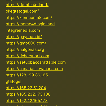
https://datahk4d.land/
okegtatogel.com/
https://kiemtienm8.com/
https://meme4dlogin.land
integremedia.com
https://gayunan.id/
https://gmb800.com/
https://nalgonas.org
https://richersport.com
https://setupbaccarattable.com
https://canariassevacuna.com
https://128.199.86.165
gtatogel
https://165.22.51.204
https://165.232.173.108
https://152.42.165.178