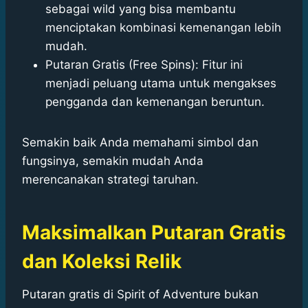
sebagai wild yang bisa membantu
menciptakan kombinasi kemenangan lebih
mudah.
Putaran Gratis (Free Spins): Fitur ini
menjadi peluang utama untuk mengakses
pengganda dan kemenangan beruntun.
Semakin baik Anda memahami simbol dan
fungsinya, semakin mudah Anda
merencanakan strategi taruhan.
Maksimalkan Putaran Gratis
dan Koleksi Relik
Putaran gratis di Spirit of Adventure bukan