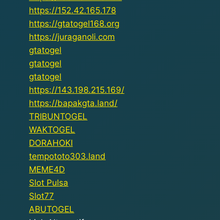
https://152.42.165.178
https://gtatogel168.org
https://juraganoli.com
gtatogel
gtatogel
gtatogel
https://143.198.215.169/
https://bapakgta.land/
TRIBUNTOGEL
WAKTOGEL
DORAHOKI
tempototo303.land
MEME4D
Slot Pulsa
Slot77
ABUTOGEL