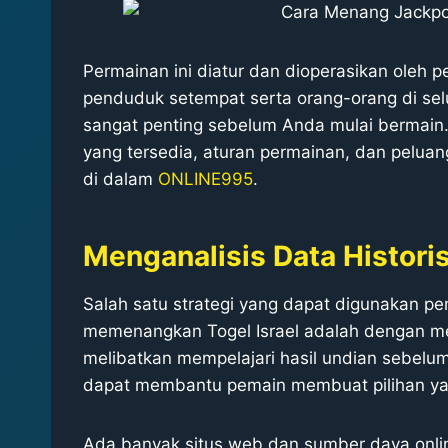
o
r
a
p
g
k
m
p
e
r
Permainan ini diatur dan dioperasikan oleh p
penduduk setempat serta orang-orang di sel
sangat penting sebelum Anda mulai bermain. 
yang tersedia, aturan permainan, dan pelu
di dalam
ONLINE995
.
Menganalisis Data Historis
Salah satu strategi yang dapat digunakan p
memenangkan Togel Israel adalah dengan menga
melibatkan mempelajari hasil undian sebelum
dapat membantu pemain membuat pilihan yan
Ada banyak situs web dan sumber daya online