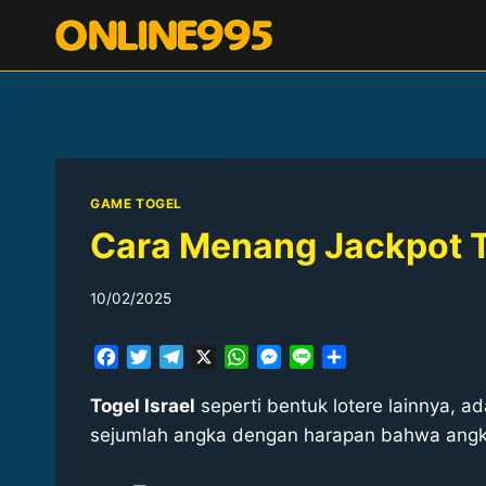
Skip
to
content
GAME TOGEL
Cara Menang Jackpot T
By
10/02/2025
admincgmbling
F
T
T
X
W
M
L
S
a
w
e
h
e
i
h
c
i
l
a
s
n
a
Togel Israel
seperti bentuk lotere lainnya, 
e
t
e
t
s
e
r
sejumlah angka dengan harapan bahwa ang
b
t
g
s
e
e
o
e
r
A
n