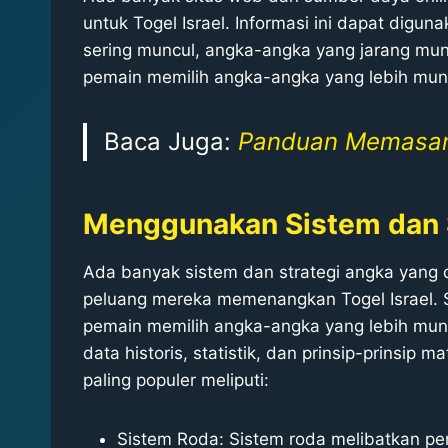
untuk Togel Israel. Informasi ini dapat digu
sering muncul, angka-angka yang jarang mun
pemain memilih angka-angka yang lebih mungk
Baca Juga:
Panduan Memasang
Menggunakan Sistem dan 
Ada banyak sistem dan strategi angka yang
peluang mereka memenangkan Togel Israel. 
pemain memilih angka-angka yang lebih mungk
data historis, statistik, dan prinsip-prinsip
paling populer meliputi:
Sistem Roda: Sistem roda melibatkan pem