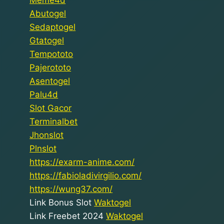
Meme4d
Panduan Lengkap Cara Bermain
Abutogel
Slot Vampy Party
Sedaptogel
Gtatogel
08/06/2025
Tempototo
Pajerototo
Asentogel
Palu4d
Slot Gacor
Terminalbet
Jhonslot
Plnslot
https://exarm-anime.com/
https://fabioladivirgilio.com/
https://wung37.com/
Link Bonus Slot
Waktogel
Link Freebet 2024
Waktogel