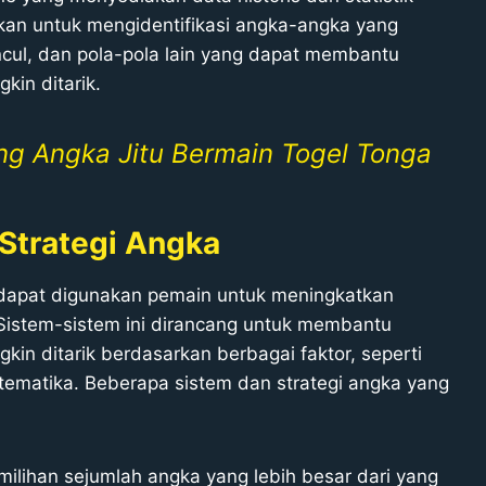
nakan untuk mengidentifikasi angka-angka yang
cul, dan pola-pola lain yang dapat membantu
in ditarik.
 Angka Jitu Bermain Togel Tonga
Strategi Angka
 dapat digunakan pemain untuk meningkatkan
Sistem-sistem ini dirancang untuk membantu
in ditarik berdasarkan berbagai faktor, seperti
 matematika. Beberapa sistem dan strategi angka yang
ilihan sejumlah angka yang lebih besar dari yang