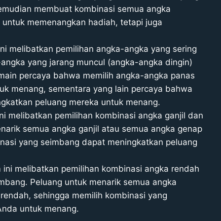
 kemudian membuat kombinasi semua angka
a untuk memenangkan hadiah, tetapi juga
ini melibatkan pemilihan angka-angka yang sering
angka yang jarang muncul (angka-angka dingin)
main percaya bahwa memilih angka-angka panas
uk menang, sementara yang lain percaya bahwa
ngkatkan peluang mereka untuk menang.
ni melibatkan pemilihan kombinasi angka ganjil dan
narik semua angka ganjil atau semua angka genap
inasi yang seimbang dapat meningkatkan peluang
 ini melibatkan pemilihan kombinasi angka rendah
eimbang. Peluang untuk menarik semua angka
 rendah, sehingga memilih kombinasi yang
Anda untuk menang.