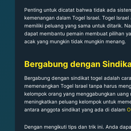
Penting untuk dicatat bahwa tidak ada siste
kemenangan dalam Togel Israel. Togel Israel
memiliki peluang yang sama untuk ditarik. 
dapat membantu pemain membuat pilihan yan
acak yang mungkin tidak mungkin menang.
Bergabung dengan Sindika
Bergabung dengan sindikat togel adalah ca
memenangkan Togel Israel tanpa harus menge
kelompok orang yang menggabungkan uang mer
meningkatkan peluang kelompok untuk meme
antara anggota sindikat yang ada di dalam
O
Dengan mengikuti tips dan trik ini. Anda dap