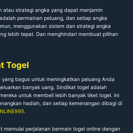
m atau strategi angka yang dapat menjamin
 adalah permainan peluang, dan setiap angka
Namun, menggunakan sistem dan strategi angka
g lebih tepat. Dan menghindari membuat pilihan
t Togel
ra yang bagus untuk meningkatkan peluang Anda
luarkan banyak uang. Sindikat togel adalah
eka untuk membeli lebih banyak tiket togel. Ini
nangkan hadiah, dan setiap kemenangan dibagi di
NLINE995
.
at memulai perjalanan bermain togel online dengan