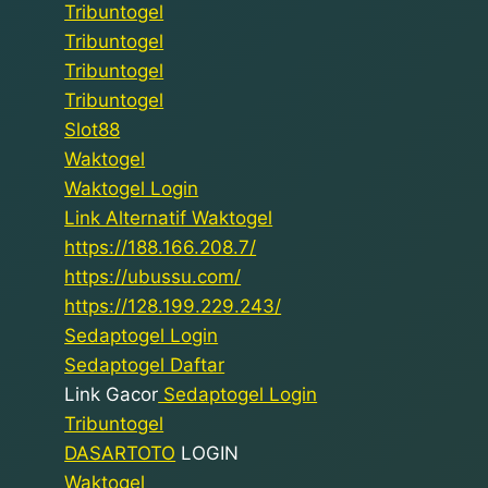
Tribuntogel
Tribuntogel
Tribuntogel
Tribuntogel
Slot88
Waktogel
Waktogel Login
Link Alternatif Waktogel
https://188.166.208.7/
https://ubussu.com/
https://128.199.229.243/
Sedaptogel Login
Sedaptogel Daftar
Link Gacor
Sedaptogel Login
Tribuntogel
DASARTOTO
LOGIN
Waktogel