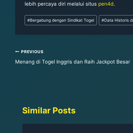
lebih percaya diri melalui situs
pen4d
.
Post
#
Bergabung dengan Sindikat Togel
#
Data Historis d
Tags:
Post
PREVIOUS
Menang di Togel Inggris dan Raih Jackpot Besar
navigation
Similar Posts