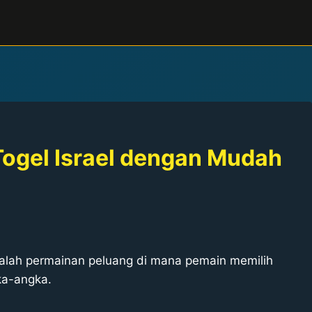
ogel Israel dengan Mudah
adalah permainan peluang di mana pemain memilih
ka-angka.