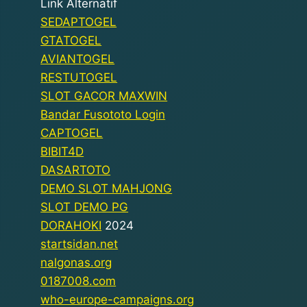
Link Alternatif
SEDAPTOGEL
GTATOGEL
AVIANTOGEL
RESTUTOGEL
SLOT GACOR MAXWIN
Bandar Fusototo Login
CAPTOGEL
BIBIT4D
DASARTOTO
DEMO SLOT MAHJONG
SLOT DEMO PG
DORAHOKI
2024
startsidan.net
nalgonas.org
0187008.com
who-europe-campaigns.org