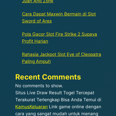
Juan Anti Zonk
Cara Dapat Maxwin Bermain di Slot
Sword of Ares
Pola Gacor Slot Fire Strike 2 Supaya
Profit Harian
Rahasia Jackpot Slot Eye of Cleopatra
Paling Ampuh
Recent Comments
No comments to show.
Situs Live Draw Result Togel Tercepat
Terakurat Terlengkap Bisa Anda Temui di
KamusKeluaran
Link game online dengan
cara yang sangat mudah untuk menang