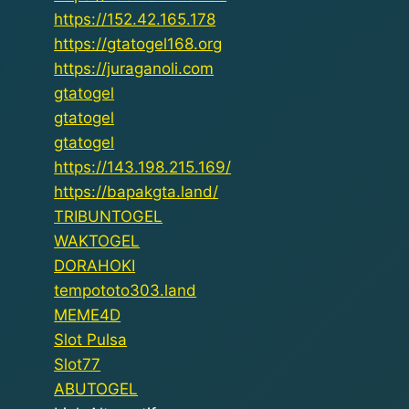
https://152.42.165.178
https://gtatogel168.org
https://juraganoli.com
gtatogel
gtatogel
gtatogel
https://143.198.215.169/
https://bapakgta.land/
TRIBUNTOGEL
WAKTOGEL
DORAHOKI
tempototo303.land
MEME4D
Slot Pulsa
Slot77
ABUTOGEL