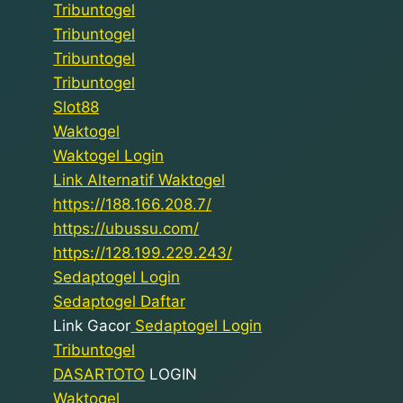
Tribuntogel
Tribuntogel
Tribuntogel
Tribuntogel
Slot88
Waktogel
Waktogel Login
Link Alternatif Waktogel
https://188.166.208.7/
https://ubussu.com/
https://128.199.229.243/
Sedaptogel Login
Sedaptogel Daftar
Link Gacor
Sedaptogel Login
Tribuntogel
DASARTOTO
LOGIN
Waktogel