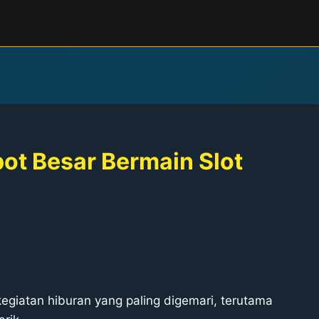
t Besar Bermain Slot
kegiatan hiburan yang paling digemari, terutama