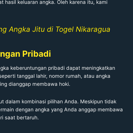
at hasil keluaran angka. Oleh karena itu, kami
 Angka Jitu di Togel Nikaragua
ngan Pribadi
gka keberuntungan pribadi dapat meningkatkan
erti tanggal lahir, nomor rumah, atau angka
ring dianggap membawa hoki.
 dalam kombinasi pilihan Anda. Meskipun tidak
, bermain dengan angka yang Anda anggap membawa
i saat bertaruh.