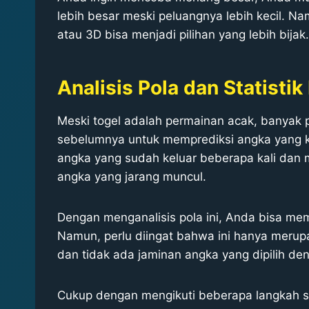
lebih besar meski peluangnya lebih kecil. Na
atau 3D bisa menjadi pilihan yang lebih bijak.
Analisis Pola dan Statisti
Meski togel adalah permainan acak, banyak p
sebelumnya untuk memprediksi angka yang k
angka yang sudah keluar beberapa kali dan 
angka yang jarang muncul.
Dengan menganalisis pola ini, Anda bisa m
Namun, perlu diingat bahwa ini hanya merup
dan tidak ada jaminan angka yang dipilih deng
Cukup dengan mengikuti beberapa langkah 