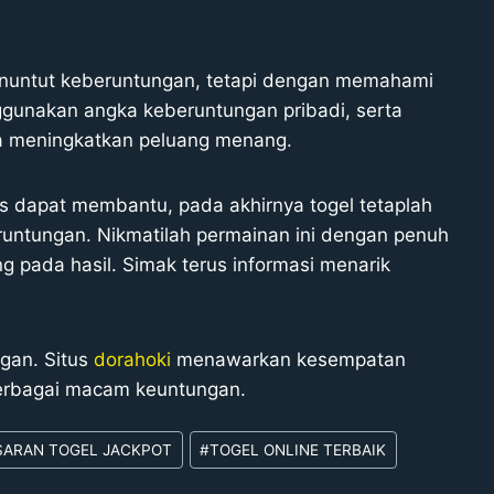
enuntut keberuntungan, tetapi dengan memahami
ggunakan angka keberuntungan pribadi, serta
a meningkatkan peluang menang.
is dapat membantu, pada akhirnya togel tetaplah
untungan. Nikmatilah permainan ini dengan penuh
g pada hasil. Simak terus informasi menarik
gan. Situs
dorahoki
menawarkan kesempatan
erbagai macam keuntungan.
SARAN TOGEL JACKPOT
#
TOGEL ONLINE TERBAIK