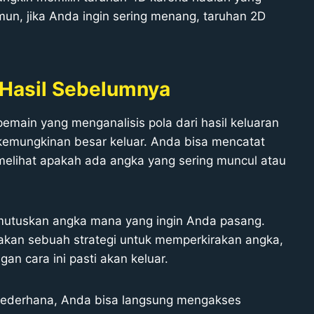
mun, jika Anda ingin sering menang, taruhan 2D
k Hasil Sebelumnya
emain yang menganalisis pola dari hasil keluaran
emungkinan besar keluar. Anda bisa mencatat
melihat apakah ada angka yang sering muncul atau
emutuskan angka mana yang ingin Anda pasang.
akan sebuah strategi untuk memperkirakan angka,
an cara ini pasti akan keluar.
sederhana, Anda bisa langsung mengakses