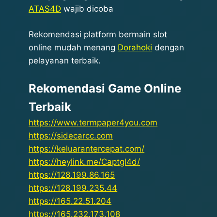
ATAS4D
wajib dicoba
Rekomendasi platform bermain slot
online mudah menang
Dorahoki
dengan
pelayanan terbaik.
Rekomendasi Game Online
Terbaik
https://www.termpaper4you.com
https://sidecarcc.com
https://keluarantercepat.com/
https://heylink.me/Captgl4d/
https://128.199.86.165
https://128.199.235.44
https://165.22.51.204
https://165.232.173.108