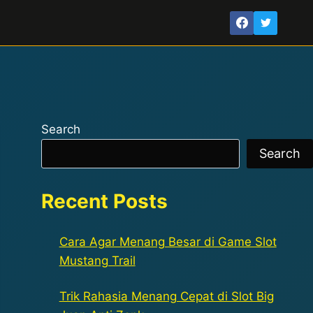
Search
Search
Recent Posts
Cara Agar Menang Besar di Game Slot
Mustang Trail
Trik Rahasia Menang Cepat di Slot Big