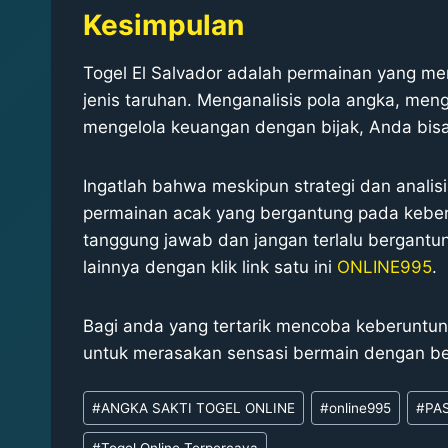
Kesimpulan
Togel El Salvador adalah permainan yang m
jenis taruhan. Menganalisis pola angka, men
mengelola keuangan dengan bijak, Anda bis
Ingatlah bahwa meskipun strategi dan analis
permainan acak yang bergantung pada keber
tanggung jawab dan jangan terlalu bergantun
lainnya dengan klik link satu ini
ONLINE995
.
Bagi anda yang tertarik mencoba keberuntun
untuk merasakan sensasi bermain dengan b
Post
#
ANGKA SAKTI TOGEL ONLINE
#
online995
#
PA
Tags: