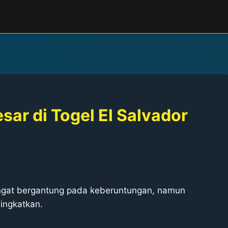
sar di Togel El Salvador
angat bergantung pada keberuntungan, namun
ingkatkan.