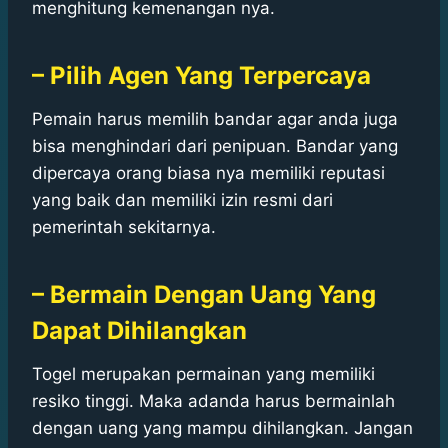
menghitung kemenangan nya.
– Pilih Agen Yang Terpercaya
Pemain harus memilih bandar agar anda juga
bisa menghindari dari penipuan. Bandar yang
dipercaya orang biasa nya memiliki reputasi
yang baik dan memiliki izin resmi dari
pemerintah sekitarnya.
– Bermain Dengan Uang Yang
Dapat Dihilangkan
Togel merupakan permainan yang memiliki
resiko tinggi. Maka adanda harus bermainlah
dengan uang yang mampu dihilangkan. Jangan