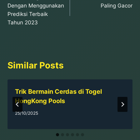
navigation
Dengan Menggunakan
Paling Gacor
Prediksi Terbaik
Tahun 2023
Similar Posts
Trik Bermain Cerdas di Togel
HongKong Pools
25/10/2025