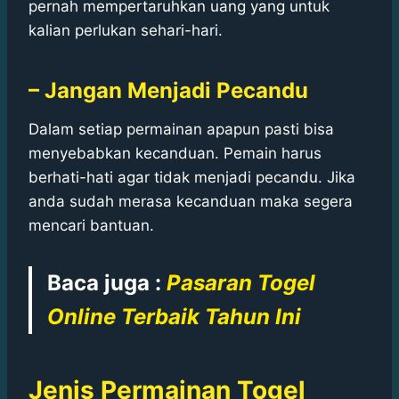
pernah mempertaruhkan uang yang untuk
kalian perlukan sehari-hari.
– Jangan Menjadi Pecandu
Dalam setiap permainan apapun pasti bisa
menyebabkan kecanduan. Pemain harus
berhati-hati agar tidak menjadi pecandu. Jika
anda sudah merasa kecanduan maka segera
mencari bantuan.
Baca juga :
Pasaran Togel
Online Terbaik Tahun Ini
Jenis Permainan Togel