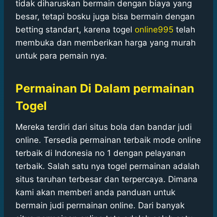
tidak diharuskan bermain dengan biaya yang
besar, tetapi bosku juga bisa bermain dengan
betting standart, karena togel
online995
telah
membuka dan memberikan harga yang murah
untuk para pemain nya.
Permainan Di Dalam permainan
Togel
Mereka terdiri dari situs bola dan bandar judi
online. Tersedia permainan terbaik mode online
terbaik di Indonesia no 1 dengan pelayanan
terbaik. Salah satu nya togel permainan adalah
situs taruhan terbesar dan terpercaya. Dimana
kami akan memberi anda panduan untuk
bermain judi permainan online. Dari banyak