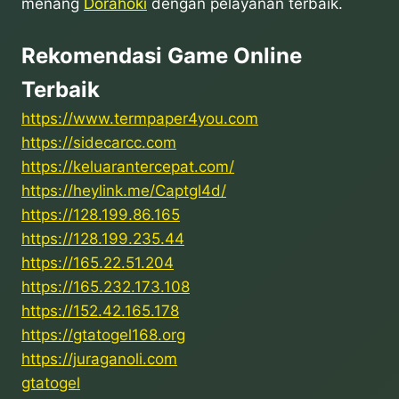
menang
Dorahoki
dengan pelayanan terbaik.
Rekomendasi Game Online
Terbaik
https://www.termpaper4you.com
https://sidecarcc.com
https://keluarantercepat.com/
https://heylink.me/Captgl4d/
https://128.199.86.165
https://128.199.235.44
https://165.22.51.204
https://165.232.173.108
https://152.42.165.178
https://gtatogel168.org
https://juraganoli.com
gtatogel