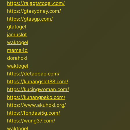
https://rajagtatogel.com/
https://gtasydney.com/
https://gtasgp.com/
gtatogel
jamuslot
waktogel
meme4d
dorahoki
waktogel
https://detaobao.com/
https://kunangslot88.com/
https://kucingwoman.com/
https://kunangpeko.com/
https://www.akuhoki.org/
https://fondasi5g.com/
https://wung37.com/
waktogel