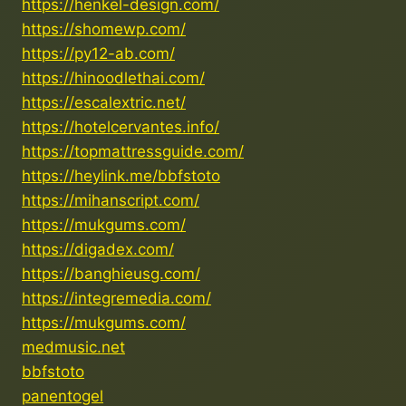
https://henkel-design.com/
https://shomewp.com/
https://py12-ab.com/
https://hinoodlethai.com/
https://escalextric.net/
https://hotelcervantes.info/
https://topmattressguide.com/
https://heylink.me/bbfstoto
https://mihanscript.com/
https://mukgums.com/
https://digadex.com/
https://banghieusg.com/
https://integremedia.com/
https://mukgums.com/
medmusic.net
bbfstoto
panentogel