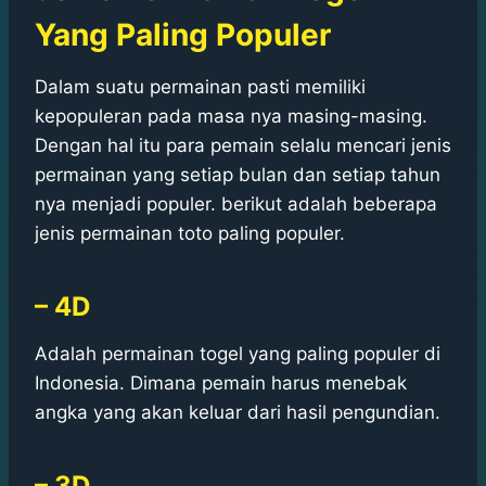
Yang Paling Populer
Dalam suatu permainan pasti memiliki
kepopuleran pada masa nya masing-masing.
Dengan hal itu para pemain selalu mencari jenis
permainan yang setiap bulan dan setiap tahun
nya menjadi populer. berikut adalah beberapa
jenis permainan toto paling populer.
– 4D
Adalah permainan togel yang paling populer di
Indonesia. Dimana pemain harus menebak
angka yang akan keluar dari hasil pengundian.
– 3D