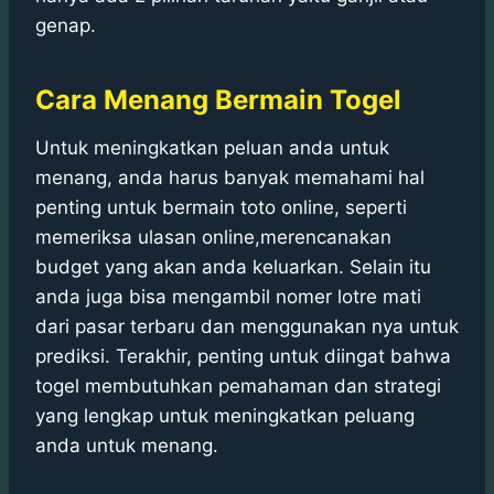
genap.
Cara Menang Bermain Togel
Untuk meningkatkan peluan anda untuk
menang, anda harus banyak memahami hal
penting untuk bermain toto online, seperti
memeriksa ulasan online,merencanakan
budget yang akan anda keluarkan. Selain itu
anda juga bisa mengambil nomer lotre mati
dari pasar terbaru dan menggunakan nya untuk
prediksi. Terakhir, penting untuk diingat bahwa
togel membutuhkan pemahaman dan strategi
yang lengkap untuk meningkatkan peluang
anda untuk menang.