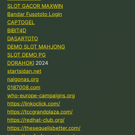
SLOT GACOR MAXWIN
Bandar Fusototo Login
CAPTOGEL
BIBIT4D
DASARTOTO
DEMO SLOT MAHJONG
SLOT DEMO PG
DORAHOKI
2024
startsidan.net
nalgonas.org
0187008.com
who-europe-campaigns.org
https://linkoclick.com/
https://tccgrandplaza.com/
https://redhat-club.org/
https://thesequelisbetter.com/