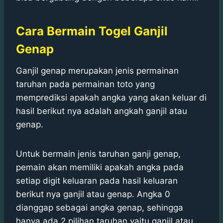
Cara Bermain Togel Ganjil
Genap
Ganjil genap merupakan jenis permainan
taruhan pada permainan toto yang
memprediksi apakah angka yang akan keluar di
hasil berikut nya adalah angkah ganjil atau
genap.
Untuk bermain jenis taruhan ganji genap,
pemain akan memiliki apakah angka pada
setiap digit keluaran pada hasil keluaran
berikut nya ganjil atau genap. Angka 0
dianggap sebagai angka genap, sehingga
hanya ada 2 pilihan taruhan yaitu ganjil atau