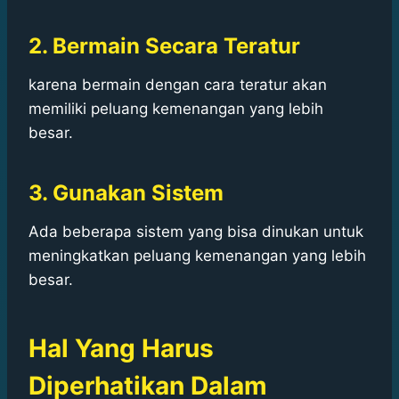
2. Bermain Secara Teratur
karena bermain dengan cara teratur akan
memiliki peluang kemenangan yang lebih
besar.
3. Gunakan Sistem
Ada beberapa sistem yang bisa dinukan untuk
meningkatkan peluang kemenangan yang lebih
besar.
Hal Yang Harus
Diperhatikan Dalam