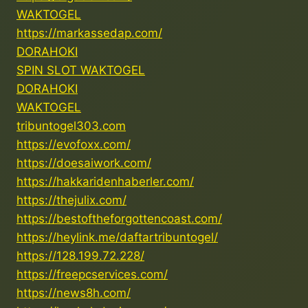
WAKTOGEL
https://markassedap.com/
DORAHOKI
SPIN SLOT WAKTOGEL
DORAHOKI
WAKTOGEL
tribuntogel303.com
https://evofoxx.com/
https://doesaiwork.com/
https://hakkaridenhaberler.com/
https://thejulix.com/
https://bestoftheforgottencoast.com/
https://heylink.me/daftartribuntogel/
https://128.199.72.228/
https://freepcservices.com/
https://news8h.com/