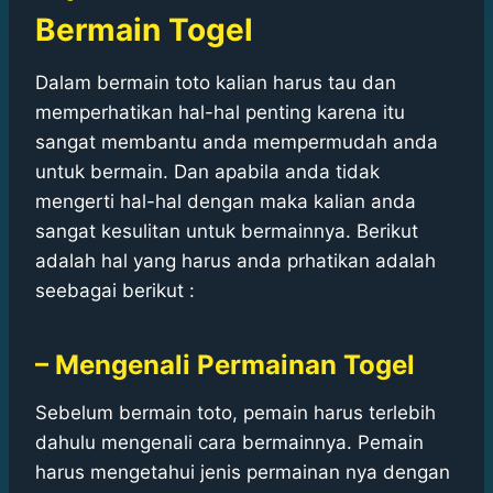
Bermain Togel
Dalam bermain toto kalian harus tau dan
memperhatikan hal-hal penting karena itu
sangat membantu anda mempermudah anda
untuk bermain. Dan apabila anda tidak
mengerti hal-hal dengan maka kalian anda
sangat kesulitan untuk bermainnya. Berikut
adalah hal yang harus anda prhatikan adalah
seebagai berikut :
– Mengenali Permainan Togel
Sebelum bermain toto, pemain harus terlebih
dahulu mengenali cara bermainnya. Pemain
harus mengetahui jenis permainan nya dengan