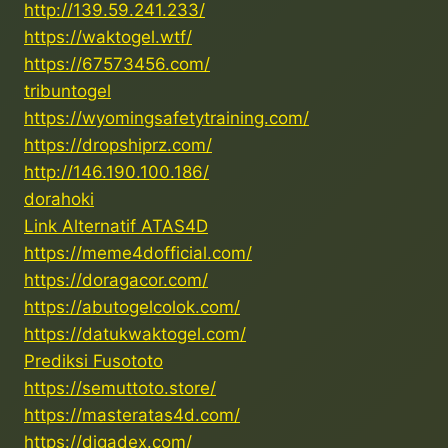
http://139.59.241.233/
https://waktogel.wtf/
https://67573456.com/
tribuntogel
https://wyomingsafetytraining.com/
https://dropshiprz.com/
http://146.190.100.186/
dorahoki
Link Alternatif ATAS4D
https://meme4dofficial.com/
https://doragacor.com/
https://abutogelcolok.com/
https://datukwaktogel.com/
Prediksi Fusototo
https://semuttoto.store/
https://masteratas4d.com/
https://digadex.com/