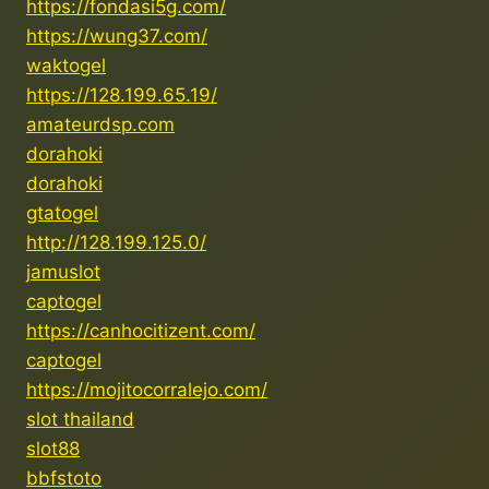
https://fondasi5g.com/
https://wung37.com/
waktogel
https://128.199.65.19/
amateurdsp.com
dorahoki
dorahoki
gtatogel
http://128.199.125.0/
jamuslot
captogel
https://canhocitizent.com/
captogel
https://mojitocorralejo.com/
slot thailand
slot88
bbfstoto