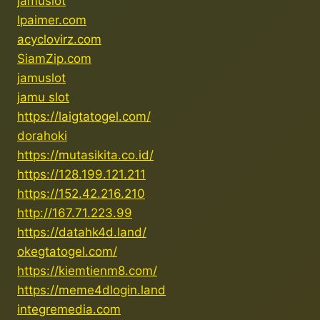
jamuslot
lpaimer.com
acyclovirz.com
SiamZip.com
jamuslot
jamu slot
https://laigtatogel.com/
dorahoki
https://mutasikita.co.id/
https://128.199.121.211
https://152.42.216.210
http://167.71.223.99
https://datahk4d.land/
okegtatogel.com/
https://kiemtienm8.com/
https://meme4dlogin.land
integremedia.com