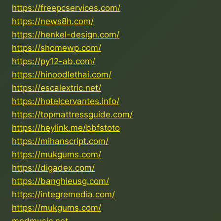
https://freepcservices.com/
https://news8h.com/
https://henkel-design.com/
https://shomewp.com/
https://py12-ab.com/
https://hinoodlethai.com/
https://escalextric.net/
https://hotelcervantes.info/
https://topmattressguide.com/
https://heylink.me/bbfstoto
https://mihanscript.com/
https://mukgums.com/
https://digadex.com/
https://banghieusg.com/
https://integremedia.com/
https://mukgums.com/
medmusic.net