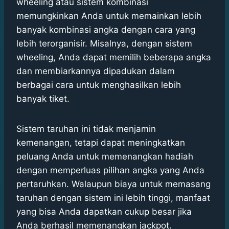
wheeling atau sistem kombinasi
memungkinkan Anda untuk memainkan lebih
banyak kombinasi angka dengan cara yang
lebih terorganisir. Misalnya, dengan sistem
wheeling, Anda dapat memilih beberapa angka
dan membiarkannya dipadukan dalam
berbagai cara untuk menghasilkan lebih
banyak tiket.
Sistem taruhan ini tidak menjamin
kemenangan, tetapi dapat meningkatkan
peluang Anda untuk memenangkan hadiah
dengan memperluas pilihan angka yang Anda
pertaruhkan. Walaupun biaya untuk memasang
taruhan dengan sistem ini lebih tinggi, manfaat
yang bisa Anda dapatkan cukup besar jika
Anda berhasil memenangkan jackpot.