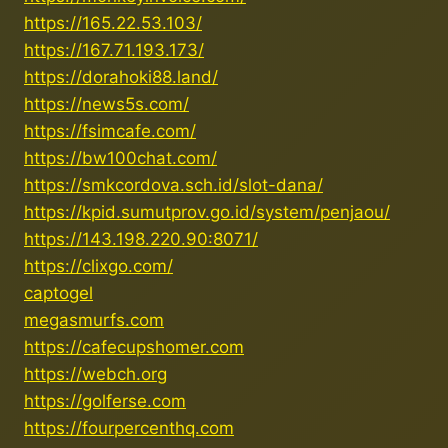
https://165.22.53.103/
https://167.71.193.173/
https://dorahoki88.land/
https://news5s.com/
https://fsimcafe.com/
https://bw100chat.com/
https://smkcordova.sch.id/slot-dana/
https://kpid.sumutprov.go.id/system/penjaou/
https://143.198.220.90:8071/
https://clixgo.com/
captogel
megasmurfs.com
https://cafecupshomer.com
https://webch.org
https://golferse.com
https://fourpercenthq.com