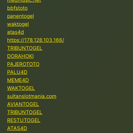
bbfstoto
panentogel
waktogel
atas4d
https://178.128.103.166/
TRIBUNTOGEL
DORAHOKI
PAJEROTOTO
PALU4D
MEME4D
WAKTOGEL
sultanslotmania.com
AVIANTOGEL
TRIBUNTOGEL
RESTUTOGEL
ATAS4D