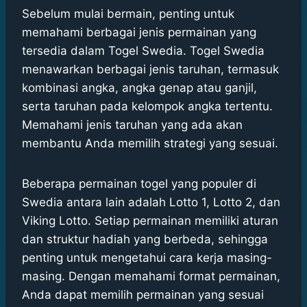
Sebelum mulai bermain, penting untuk
memahami berbagai jenis permainan yang
tersedia dalam Togel Swedia. Togel Swedia
menawarkan berbagai jenis taruhan, termasuk
kombinasi angka, angka genap atau ganjil,
serta taruhan pada kelompok angka tertentu.
Memahami jenis taruhan yang ada akan
membantu Anda memilih strategi yang sesuai.
Beberapa permainan togel yang populer di
Swedia antara lain adalah Lotto 1, Lotto 2, dan
Viking Lotto. Setiap permainan memiliki aturan
dan struktur hadiah yang berbeda, sehingga
penting untuk mengetahui cara kerja masing-
masing. Dengan memahami format permainan,
Anda dapat memilih permainan yang sesuai