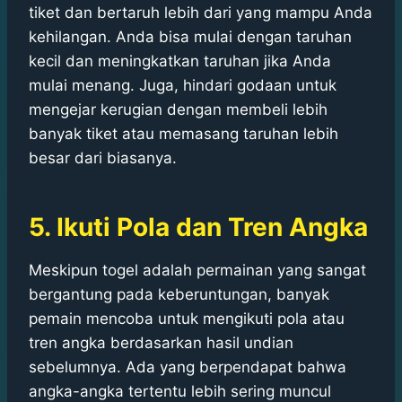
tiket dan bertaruh lebih dari yang mampu Anda
kehilangan. Anda bisa mulai dengan taruhan
kecil dan meningkatkan taruhan jika Anda
mulai menang. Juga, hindari godaan untuk
mengejar kerugian dengan membeli lebih
banyak tiket atau memasang taruhan lebih
besar dari biasanya.
5. Ikuti Pola dan Tren Angka
Meskipun togel adalah permainan yang sangat
bergantung pada keberuntungan, banyak
pemain mencoba untuk mengikuti pola atau
tren angka berdasarkan hasil undian
sebelumnya. Ada yang berpendapat bahwa
angka-angka tertentu lebih sering muncul