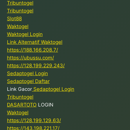
Tribuntogel
Tribuntogel
Slot88
Waktogel
Waktogel Login
Link Alternatif Waktogel
https://188.166.208.7/
https://ubussu.com/
https://128.199.229.243/
Sedaptogel Login
Sedaptogel Daftar
Link Gacor
Sedaptogel Login
Tribuntogel
DASARTOTO
LOGIN
Waktogel
https://128.199.129.63/
https://143.198.221.17/