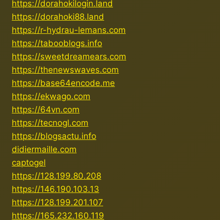
https://dorahokilogin.land
https://dorahoki88.land
https://r-hydrau-lemans.com
https://tabooblogs.info
https://sweetdreamears.com
https://thenewswaves.com
https://base64encode.me
https://ekwago.com
https://64vn.com
https://tecnogl.com
https://blogsactu.info
didiermaille.com
captogel
https://128.199.80.208
https://146.190.103.13
https://128.199.201.107
https://165.232.160.119