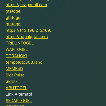
https://juraganoli.com
gtatogel
gtatogel
gtatogel
https://143.198.215.169/
https://bapakgta.land/
TRIBUNTOGEL
WAKTOGEL
DORAHOKI
tempototo303.land
MEME4D
Slot Pulsa
Slot77
ABUTOGEL
Link Alternatif
SEDAPTOGEL