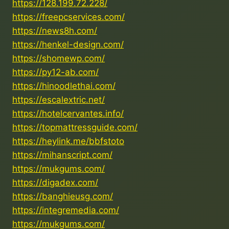
https://128.199.72.228/
https://freepcservices.com/
https://news8h.com/
https://henkel-design.com/
https://shomewp.com/
https://py12-ab.com/
https://hinoodlethai.com/
https://escalextric.net/
https://hotelcervantes.info/
https://topmattressguide.com/
https://heylink.me/bbfstoto
https://mihanscript.com/
https://mukgums.com/
https://digadex.com/
https://banghieusg.com/
https://integremedia.com/
https://mukgums.com/