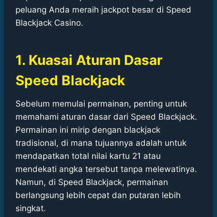
peluang Anda meraih jackpot besar di Speed
Blackjack Casino.
1. Kuasai Aturan Dasar
Speed Blackjack
Sebelum memulai permainan, penting untuk
memahami aturan dasar dari Speed Blackjack.
Permainan ini mirip dengan blackjack
tradisional, di mana tujuannya adalah untuk
mendapatkan total nilai kartu 21 atau
mendekati angka tersebut tanpa melewatinya.
Namun, di Speed Blackjack, permainan
berlangsung lebih cepat dan putaran lebih
singkat.