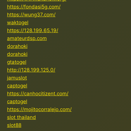
https://fondasi5g.com/
https://wung37.com/
waktogel
https://128.199.65.19/
amateurdsp.com
dorahoki
dorahoki
gtatogel
http://128.199.125.0/
jamuslot
captogel
https://canhocitizent.com/
captogel
https://mojitocorralejo.com/
slot thailand
slot88