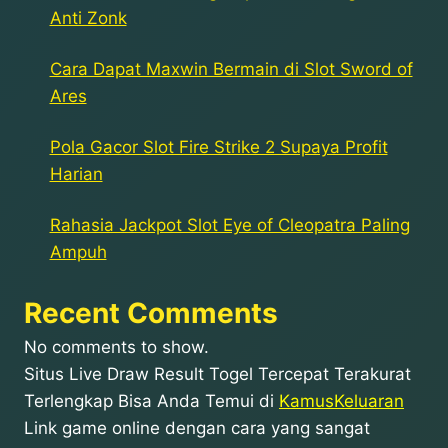
Anti Zonk
Cara Dapat Maxwin Bermain di Slot Sword of
Ares
Pola Gacor Slot Fire Strike 2 Supaya Profit
Harian
Rahasia Jackpot Slot Eye of Cleopatra Paling
Ampuh
Recent Comments
No comments to show.
Situs Live Draw Result Togel Tercepat Terakurat
Terlengkap Bisa Anda Temui di
KamusKeluaran
Link game online dengan cara yang sangat