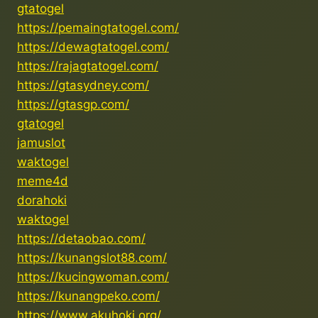
gtatogel
https://pemaingtatogel.com/
https://dewagtatogel.com/
https://rajagtatogel.com/
https://gtasydney.com/
https://gtasgp.com/
gtatogel
jamuslot
waktogel
meme4d
dorahoki
waktogel
https://detaobao.com/
https://kunangslot88.com/
https://kucingwoman.com/
https://kunangpeko.com/
https://www.akuhoki.org/