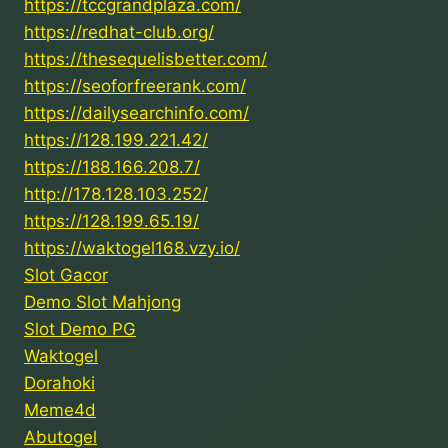
https://tccgrandplaza.com/
https://redhat-club.org/
https://thesequelisbetter.com/
https://seoforfreerank.com/
https://dailysearchinfo.com/
https://128.199.221.42/
https://188.166.208.7/
http://178.128.103.252/
https://128.199.65.19/
https://waktogel168.vzy.io/
Slot Gacor
Demo Slot Mahjong
Slot Demo PG
Waktogel
Dorahoki
Meme4d
Abutogel