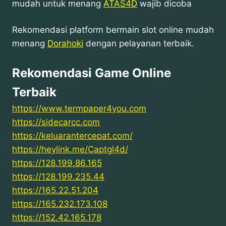
mudah untuk menang
ATAS4D
wajib dicoba
Rekomendasi platform bermain slot online mudah
menang
Dorahoki
dengan pelayanan terbaik.
Rekomendasi Game Online
Terbaik
https://www.termpaper4you.com
https://sidecarcc.com
https://keluarantercepat.com/
https://heylink.me/Captgl4d/
https://128.199.86.165
https://128.199.235.44
https://165.22.51.204
https://165.232.173.108
https://152.42.165.178