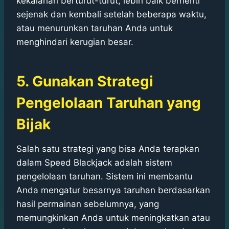
kekalahan berturut-turut, lebih baik berhenti
sejenak dan kembali setelah beberapa waktu,
atau menurunkan taruhan Anda untuk
menghindari kerugian besar.
5. Gunakan Strategi
Pengelolaan Taruhan yang
Bijak
Salah satu strategi yang bisa Anda terapkan
dalam Speed Blackjack adalah sistem
pengelolaan taruhan. Sistem ini membantu
Anda mengatur besarnya taruhan berdasarkan
hasil permainan sebelumnya, yang
memungkinkan Anda untuk meningkatkan atau