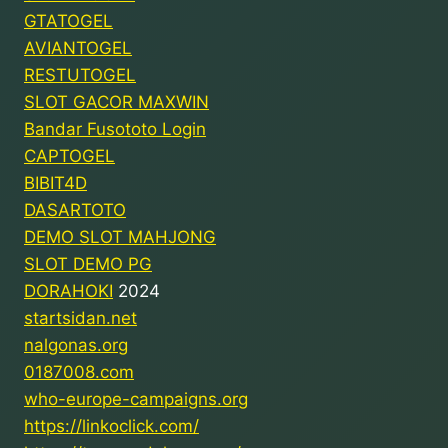
GTATOGEL
AVIANTOGEL
RESTUTOGEL
SLOT GACOR MAXWIN
Bandar Fusototo Login
CAPTOGEL
BIBIT4D
DASARTOTO
DEMO SLOT MAHJONG
SLOT DEMO PG
DORAHOKI
2024
startsidan.net
nalgonas.org
0187008.com
who-europe-campaigns.org
https://linkoclick.com/