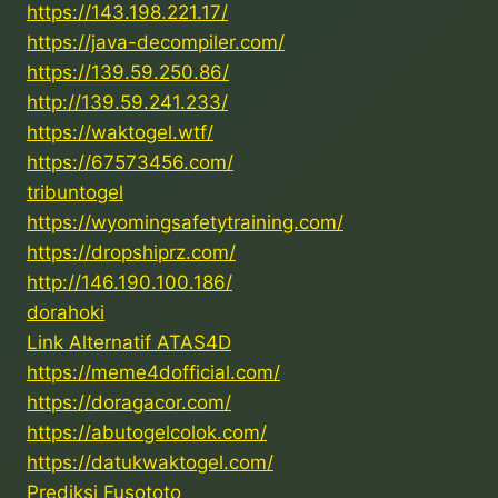
https://143.198.221.17/
https://java-decompiler.com/
https://139.59.250.86/
http://139.59.241.233/
https://waktogel.wtf/
https://67573456.com/
tribuntogel
https://wyomingsafetytraining.com/
https://dropshiprz.com/
http://146.190.100.186/
dorahoki
Link Alternatif ATAS4D
https://meme4dofficial.com/
https://doragacor.com/
https://abutogelcolok.com/
https://datukwaktogel.com/
Prediksi Fusototo