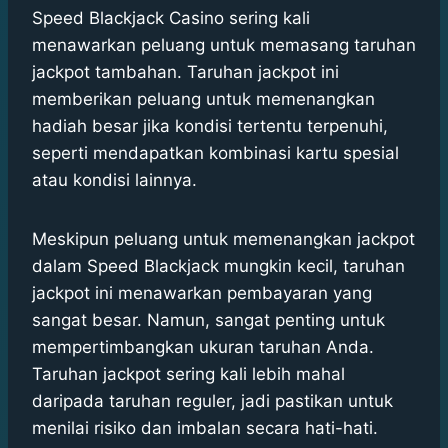
Speed Blackjack Casino sering kali
menawarkan peluang untuk memasang taruhan
jackpot tambahan. Taruhan jackpot ini
memberikan peluang untuk memenangkan
hadiah besar jika kondisi tertentu terpenuhi,
seperti mendapatkan kombinasi kartu spesial
atau kondisi lainnya.
Meskipun peluang untuk memenangkan jackpot
dalam Speed Blackjack mungkin kecil, taruhan
jackpot ini menawarkan pembayaran yang
sangat besar. Namun, sangat penting untuk
mempertimbangkan ukuran taruhan Anda.
Taruhan jackpot sering kali lebih mahal
daripada taruhan reguler, jadi pastikan untuk
menilai risiko dan imbalan secara hati-hati.