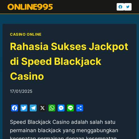
Skip
to
content
CASINO ONLINE
Rahasia Sukses Jackpot
di Speed Blackjack
Casino
By
17/01/2025
admincgmbling
F
T
T
X
W
M
L
S
a
w
e
h
e
i
h
c
i
l
a
s
n
a
Speed Blackjack Casino adalah salah satu
e
t
e
t
s
e
r
permainan blackjack yang menggabungkan
b
t
g
s
e
e
kecepatan permainan dengan kesempatan