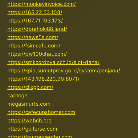
https://monkeyinvoice.com/
https://165.22.53.103/
https://167.71.193.173/
https://dorahoki88.land/
https://news5s.com/
https://fsimcafe.com/
https://bw100chat.com/
https://smkcordova.sch.id/slot-dana/
https://kpid.sumutprov.go.id/system/penjaou/
https://143.198.220.90:8071/
https://clixgo.com/
captogel
megasmurfs.com
https://cafecupshomer.com
https://webch.org
https://golferse.com
https://fourpercenthq.com