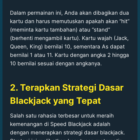
Dalam permainan ini, Anda akan dibagikan dua
kartu dan harus memutuskan apakah akan “hit”
(meminta kartu tambahan) atau “stand”
(berhenti mengambil kartu). Kartu wajah (Jack,
Queen, King) bernilai 10, sementara As dapat
bernilai 1 atau 11. Kartu dengan angka 2 hingga
10 bernilai sesuai dengan angkanya.
2. Terapkan Strategi Dasar
Blackjack yang Tepat
Salah satu rahasia terbesar untuk meraih
kemenangan di Speed Blackjack adalah
dengan menerapkan strategi dasar blackjack.