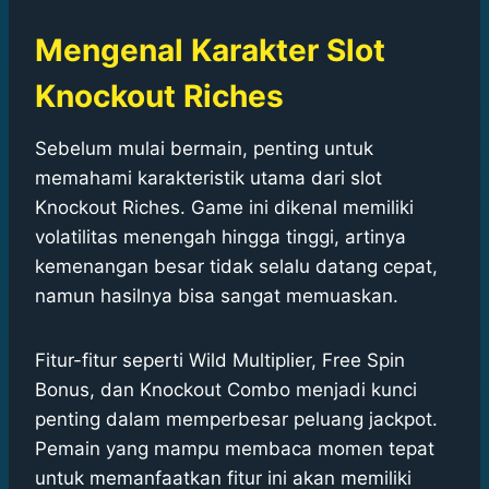
Mengenal Karakter Slot
Knockout Riches
Sebelum mulai bermain, penting untuk
memahami karakteristik utama dari slot
Knockout Riches. Game ini dikenal memiliki
volatilitas menengah hingga tinggi, artinya
kemenangan besar tidak selalu datang cepat,
namun hasilnya bisa sangat memuaskan.
Fitur-fitur seperti Wild Multiplier, Free Spin
Bonus, dan Knockout Combo menjadi kunci
penting dalam memperbesar peluang jackpot.
Pemain yang mampu membaca momen tepat
untuk memanfaatkan fitur ini akan memiliki