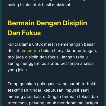
paling bijak untuk hasil maksimal.
Bermain Dengan Disiplin
Dan Fokus
Kunci utama untuk meraih kemenangan besar
di slot
tempototo
bukan hanya keberuntungan,
tapi juga disiplin dan fokus. Jangan terlalu
sering mengganti pola atau bet tanpa analisa
yang jelas.
Tetap gunakan pola gacor yang sudah terbukti
efektif dan hindari keputusan impulsif saat
menang atau kalah. Dengan bermain fokus dan
terencana, peluang untuk mendapatkan jackpot