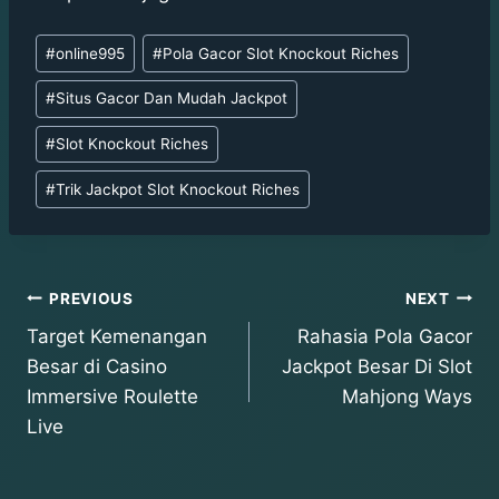
Post
#
online995
#
Pola Gacor Slot Knockout Riches
Tags:
#
Situs Gacor Dan Mudah Jackpot
#
Slot Knockout Riches
#
Trik Jackpot Slot Knockout Riches
Post
PREVIOUS
NEXT
Target Kemenangan
Rahasia Pola Gacor
navigation
Besar di Casino
Jackpot Besar Di Slot
Immersive Roulette
Mahjong Ways
Live