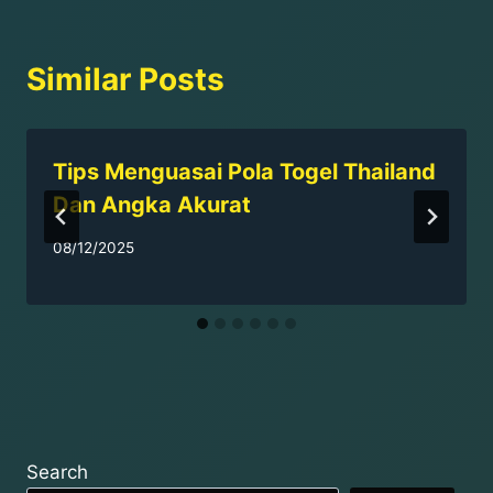
Similar Posts
Tips Menguasai Pola Togel Thailand
Dan Angka Akurat
08/12/2025
Search