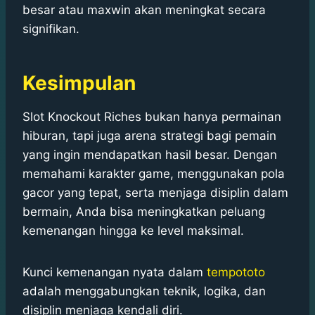
besar atau maxwin akan meningkat secara
signifikan.
Kesimpulan
Slot Knockout Riches bukan hanya permainan
hiburan, tapi juga arena strategi bagi pemain
yang ingin mendapatkan hasil besar. Dengan
memahami karakter game, menggunakan pola
gacor yang tepat, serta menjaga disiplin dalam
bermain, Anda bisa meningkatkan peluang
kemenangan hingga ke level maksimal.
Kunci kemenangan nyata dalam
tempototo
adalah menggabungkan teknik, logika, dan
disiplin menjaga kendali diri.