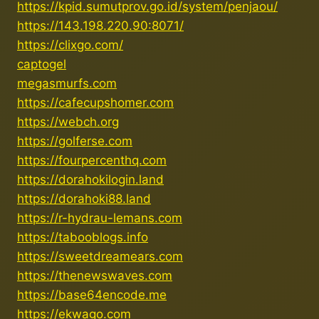
https://kpid.sumutprov.go.id/system/penjaou/
https://143.198.220.90:8071/
https://clixgo.com/
captogel
megasmurfs.com
https://cafecupshomer.com
https://webch.org
https://golferse.com
https://fourpercenthq.com
https://dorahokilogin.land
https://dorahoki88.land
https://r-hydrau-lemans.com
https://tabooblogs.info
https://sweetdreamears.com
https://thenewswaves.com
https://base64encode.me
https://ekwago.com