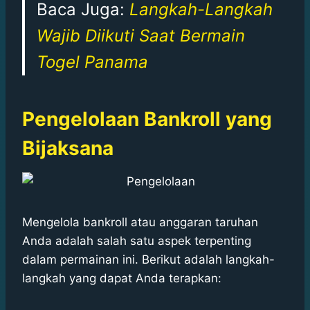
Baca Juga:
Langkah-Langkah
Wajib Diikuti Saat Bermain
Togel Panama
Pengelolaan Bankroll yang
Bijaksana
Mengelola bankroll atau anggaran taruhan
Anda adalah salah satu aspek terpenting
dalam permainan ini. Berikut adalah langkah-
langkah yang dapat Anda terapkan: