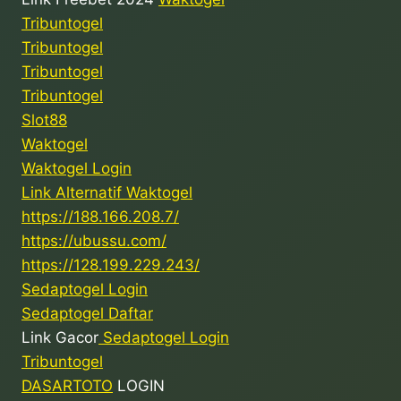
Tribuntogel
Tribuntogel
Tribuntogel
Tribuntogel
Slot88
Waktogel
Waktogel Login
Link Alternatif Waktogel
https://188.166.208.7/
https://ubussu.com/
https://128.199.229.243/
Sedaptogel Login
Sedaptogel Daftar
Link Gacor
Sedaptogel Login
Tribuntogel
DASARTOTO
LOGIN