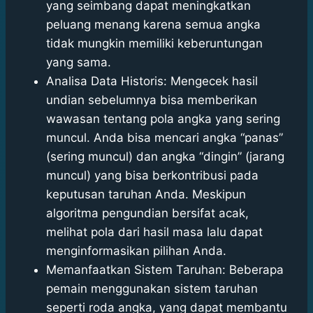
yang seimbang dapat meningkatkan
peluang menang karena semua angka
tidak mungkin memiliki keberuntungan
yang sama.
Analisa Data Historis: Mengecek hasil
undian sebelumnya bisa memberikan
wawasan tentang pola angka yang sering
muncul. Anda bisa mencari angka “panas”
(sering muncul) dan angka “dingin” (jarang
muncul) yang bisa berkontribusi pada
keputusan taruhan Anda. Meskipun
algoritma pengundian bersifat acak,
melihat pola dari hasil masa lalu dapat
menginformasikan pilihan Anda.
Memanfaatkan Sistem Taruhan: Beberapa
pemain menggunakan sistem taruhan
seperti roda angka, yang dapat membantu