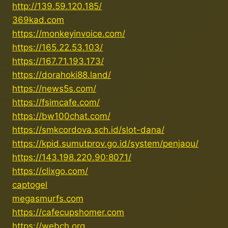
http://139.59.120.185/
369kad.com
https://monkeyinvoice.com/
https://165.22.53.103/
https://167.71.193.173/
https://dorahoki88.land/
https://news5s.com/
https://fsimcafe.com/
https://bw100chat.com/
https://smkcordova.sch.id/slot-dana/
https://kpid.sumutprov.go.id/system/penjaou/
https://143.198.220.90:8071/
https://clixgo.com/
captogel
megasmurfs.com
https://cafecupshomer.com
https://webch.org