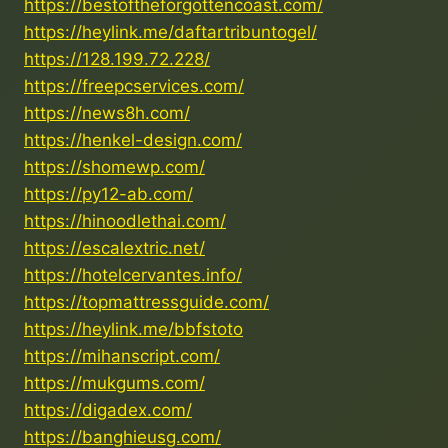
https://bestoftheforgottencoast.com/
https://heylink.me/daftartribuntogel/
https://128.199.72.228/
https://freepcservices.com/
https://news8h.com/
https://henkel-design.com/
https://shomewp.com/
https://py12-ab.com/
https://hinoodlethai.com/
https://escalextric.net/
https://hotelcervantes.info/
https://topmattressguide.com/
https://heylink.me/bbfstoto
https://mihanscript.com/
https://mukgums.com/
https://digadex.com/
https://banghieusg.com/