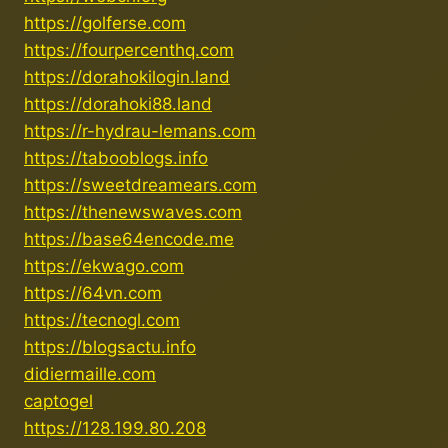
https://golferse.com
https://fourpercenthq.com
https://dorahokilogin.land
https://dorahoki88.land
https://r-hydrau-lemans.com
https://tabooblogs.info
https://sweetdreamears.com
https://thenewswaves.com
https://base64encode.me
https://ekwago.com
https://64vn.com
https://tecnogl.com
https://blogsactu.info
didiermaille.com
captogel
https://128.199.80.208