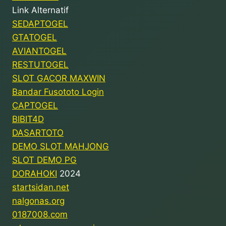
Link Alternatif
SEDAPTOGEL
GTATOGEL
AVIANTOGEL
RESTUTOGEL
SLOT GACOR MAXWIN
Bandar Fusototo Login
CAPTOGEL
BIBIT4D
DASARTOTO
DEMO SLOT MAHJONG
SLOT DEMO PG
DORAHOKI
2024
startsidan.net
nalgonas.org
0187008.com