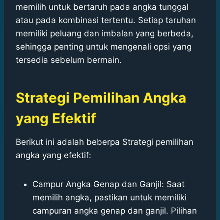
memilih untuk bertaruh pada angka tunggal
atau pada kombinasi tertentu. Setiap taruhan
memiliki peluang dan imbalan yang berbeda,
sehingga penting untuk mengenali opsi yang
tersedia sebelum bermain.
Strategi Pemilihan Angka
yang Efektif
Berikut ini adalah beberpa Strategi pemilihan
angka yang efektif:
Campur Angka Genap dan Ganjil: Saat
memilih angka, pastikan untuk memiliki
campuran angka genap dan ganjil. Pilihan