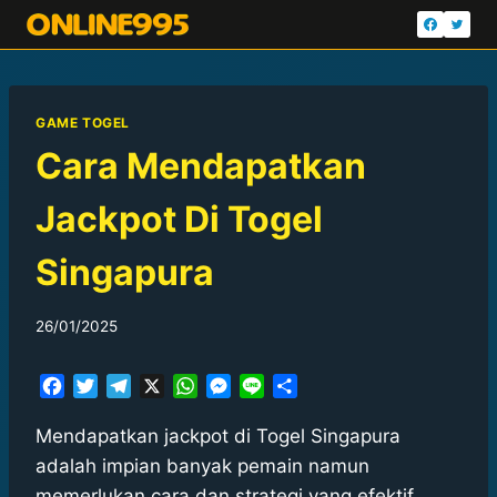
Skip
to
content
GAME TOGEL
Cara Mendapatkan
Jackpot Di Togel
Singapura
By
26/01/2025
admincgmbling
F
T
T
X
W
M
L
S
a
w
e
h
e
i
h
c
i
l
a
s
n
a
Mendapatkan jackpot di Togel Singapura
e
t
e
t
s
e
r
adalah impian banyak pemain namun
b
t
g
s
e
e
memerlukan cara dan strategi yang efektif.