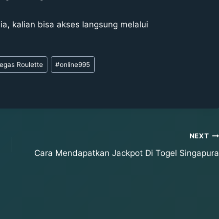
, kalian bisa akses langsung melalui
egas Roulette
#
online995
NEXT
Cara Mendapatkan Jackpot Di Togel Singapura