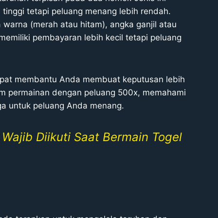
inggi tetapi peluang menang lebih rendah.
a warna (merah atau hitam), angka ganjil atau
memiliki pembayaran lebih kecil tetapi peluang
dapat membantu Anda membuat keputusan lebih
am permainan dengan peluang 500x, memahami
arga untuk peluang Anda menang.
ajib Diikuti Saat Bermain Togel