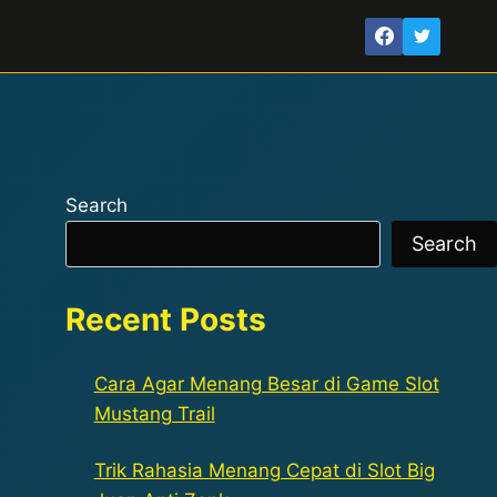
Search
Search
Recent Posts
Cara Agar Menang Besar di Game Slot
Mustang Trail
Trik Rahasia Menang Cepat di Slot Big