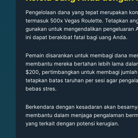
Pengelolaan dana yang tepat merupakan kom
termasuk 500x Vegas Roulette. Tetapkan an
gunakan untuk mengendalikan pengeluaran An
ini dapat berakibat fatal bagi uang Anda.
Pemain disarankan untuk membagi dana merek
membantu mereka bertahan lebih lama dala
$200, pertimbangkan untuk membagi jumlah 
tetapkan batas taruhan per sesi agar peng
bebas stres.
Berkendara dengan kesadaran akan besarnya
membantu dalam menjaga pengalaman bermai
yang terkait dengan potensi kerugian.