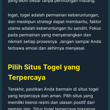
yang lebih besar tanpa perhitungan matang.
Ingat, togel adalah permainan keberuntungan,
dan meskipun strategi dapat membantu, faktor
utama adalah keberuntungan itu sendiri. Fokus
pada permainan yang menyenangkan dan
nikmati setiap prosesnya. Jangan sampai Anda
terbawa emosi dan akhirnya menyesal.
Pilih Situs Togel yang
Terpercaya
Terakhir, pastikan Anda bermain di situs togel
yang terpercaya dan aman. Pilih situs yang
memiliki lisensi resmi dan ulasan positif dari
pemain lain. Situs togel terpercaya biasanya