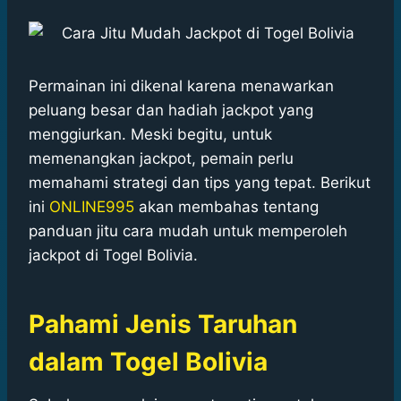
k
m
p
e
r
Permainan ini dikenal karena menawarkan
peluang besar dan hadiah jackpot yang
menggiurkan. Meski begitu, untuk
memenangkan jackpot, pemain perlu
memahami strategi dan tips yang tepat. Berikut
ini
ONLINE995
akan membahas tentang
panduan jitu cara mudah untuk memperoleh
jackpot di Togel Bolivia.
Pahami Jenis Taruhan
dalam Togel Bolivia