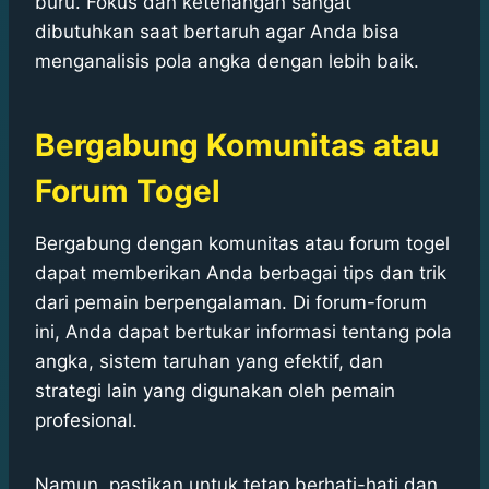
buru. Fokus dan ketenangan sangat
dibutuhkan saat bertaruh agar Anda bisa
menganalisis pola angka dengan lebih baik.
Bergabung Komunitas atau
Forum Togel
Bergabung dengan komunitas atau forum togel
dapat memberikan Anda berbagai tips dan trik
dari pemain berpengalaman. Di forum-forum
ini, Anda dapat bertukar informasi tentang pola
angka, sistem taruhan yang efektif, dan
strategi lain yang digunakan oleh pemain
profesional.
Namun, pastikan untuk tetap berhati-hati dan