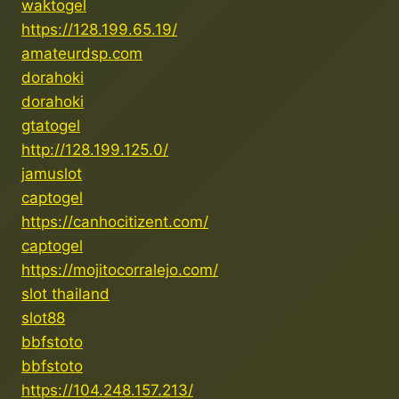
waktogel
https://128.199.65.19/
amateurdsp.com
dorahoki
dorahoki
gtatogel
http://128.199.125.0/
jamuslot
captogel
https://canhocitizent.com/
captogel
https://mojitocorralejo.com/
slot thailand
slot88
bbfstoto
bbfstoto
https://104.248.157.213/