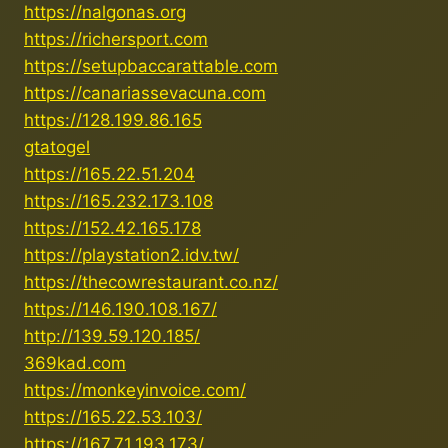
https://nalgonas.org
https://richersport.com
https://setupbaccarattable.com
https://canariassevacuna.com
https://128.199.86.165
gtatogel
https://165.22.51.204
https://165.232.173.108
https://152.42.165.178
https://playstation2.idv.tw/
https://thecowrestaurant.co.nz/
https://146.190.108.167/
http://139.59.120.185/
369kad.com
https://monkeyinvoice.com/
https://165.22.53.103/
https://167.71.193.173/