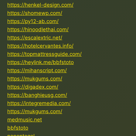
https://henkel-design.com/
https://shomewp.com/
https://py12-ab.com/
https://hinoodlethai.com/
https://escalextric.net/
https://hotelcervantes.info/
https://topmattressguide.com/
https://heylink.me/bbfstoto
https://mihanscript.com/
https://mukgums.com/
https://digadex.com/
https://banghieusg.com/
https://integremedia.com/
https://mukgums.com/
medmusic.net
bbfstoto
panentogel