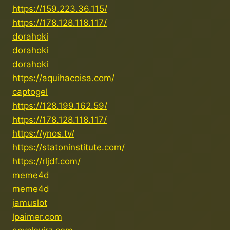
https://159.223.36.115/
https://178.128.118.117/
dorahoki
dorahoki
dorahoki
https://aquihacoisa.com/
captogel
https://128.199.162.59/
https://178.128.118.117/
https://ynos.tv/
https://statoninstitute.com/
https://rljdf.com/
meme4d
meme4d
jamuslot
lpaimer.com