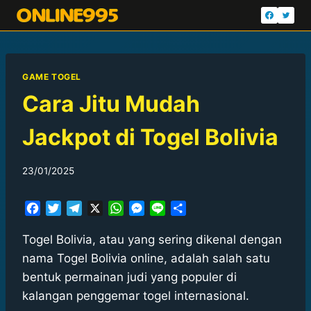
Skip
to
content
GAME TOGEL
Cara Jitu Mudah
Jackpot di Togel Bolivia
By
23/01/2025
admincgmbling
F
T
T
X
W
M
L
S
a
w
e
h
e
i
h
c
i
l
a
s
n
a
Togel Bolivia, atau yang sering dikenal dengan
e
t
e
t
s
e
r
nama Togel Bolivia online, adalah salah satu
b
t
g
s
e
e
bentuk permainan judi yang populer di
o
e
r
A
n
kalangan penggemar togel internasional.
o
r
a
p
g