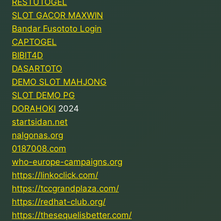
RESTUTOGEL
SLOT GACOR MAXWIN
Bandar Fusototo Login
CAPTOGEL
BIBIT4D
DASARTOTO
DEMO SLOT MAHJONG
SLOT DEMO PG
DORAHOKI
2024
startsidan.net
nalgonas.org
0187008.com
who-europe-campaigns.org
https://linkoclick.com/
https://tccgrandplaza.com/
https://redhat-club.org/
https://thesequelisbetter.com/