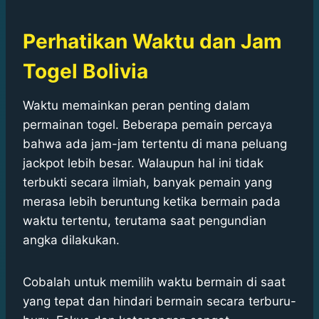
Perhatikan Waktu dan Jam
Togel Bolivia
Waktu memainkan peran penting dalam
permainan togel. Beberapa pemain percaya
bahwa ada jam-jam tertentu di mana peluang
jackpot lebih besar. Walaupun hal ini tidak
terbukti secara ilmiah, banyak pemain yang
merasa lebih beruntung ketika bermain pada
waktu tertentu, terutama saat pengundian
angka dilakukan.
Cobalah untuk memilih waktu bermain di saat
yang tepat dan hindari bermain secara terburu-