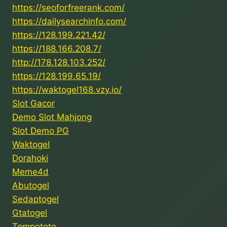
https://seoforfreerank.com/
https://dailysearchinfo.com/
https://128.199.221.42/
https://188.166.208.7/
http://178.128.103.252/
https://128.199.65.19/
https://waktogel168.vzy.io/
Slot Gacor
Demo Slot Mahjong
Slot Demo PG
Waktogel
Dorahoki
Meme4d
Abutogel
Sedaptogel
Gtatogel
Tempototo