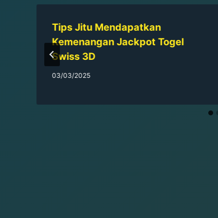
Tips Jitu Mendapatkan
Kemenangan Jackpot Togel
Swiss 3D
03/03/2025