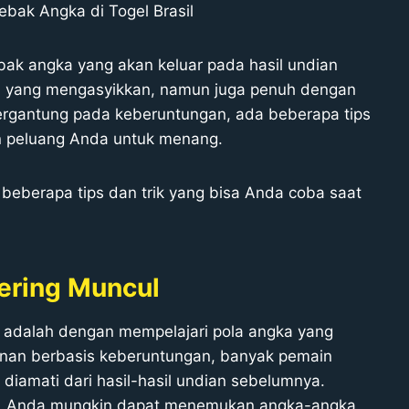
ak angka yang akan keluar pada hasil undian
nan yang mengasyikkan, namun juga penuh dengan
ergantung pada keberuntungan, ada beberapa tips
n peluang Anda untuk menang.
eberapa tips dan trik yang bisa Anda coba saat
ering Muncul
a adalah dengan mempelajari pola angka yang
inan berbasis keberuntungan, banyak pemain
diamati dari hasil-hasil undian sebelumnya.
ya, Anda mungkin dapat menemukan angka-angka