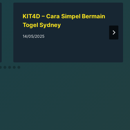
KIT4D – Cara Simpel Bermain
Togel Sydney
14/05/2025