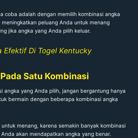
Anda coba adalah dengan memilih kombinasi angka
isa meningkatkan peluang Anda untuk menang
ng jika angka yang Anda pilih keluar.
 Efektif Di Togel Kentucky
 Pada Satu Kombinasi
i angka yang Anda pilih, jangan bergantung hanya
ntuk bermain dengan beberapa kombinasi angka
g untuk menang, karena semakin banyak kombinasi
n Anda akan mendapatkan angka yang benar.