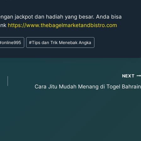
ngan jackpot dan hadiah yang besar. Anda bisa
link
https://www.thebagelmarketandbistro.com
#
online995
#
Tips dan Trik Menebak Angka
NEXT
Cara Jitu Mudah Menang di Togel Bahrain