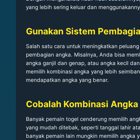
yang lebih sering keluar dan menggunakanny
Gunakan Sistem Pembagi
Salah satu cara untuk meningkatkan pelua
pembagian angka. Misalnya, Anda bisa memba
angka ganjil dan genap, atau angka kecil d
memilih kombinasi angka yang lebih seimban
mendapatkan angka yang benar.
Cobalah Kombinasi Angka 
Banyak pemain togel cenderung memilih ang
yang mudah ditebak, seperti tanggal lahir at
banyak pemain lain mungkin memilih angka 