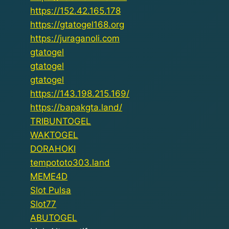
https://152.42.165.178
https://gtatogel168.org
https://juraganoli.com
gtatogel
gtatogel
gtatogel
https://143.198.215.169/
https://bapakgta.land/
TRIBUNTOGEL
WAKTOGEL
DORAHOKI
tempototo303.land
MEME4D
Slot Pulsa
Slot77
ABUTOGEL