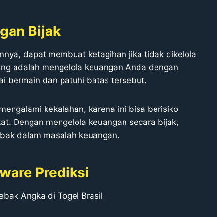
gan Bijak
ainnya, dapat membuat ketagihan jika tidak dikelola
enting adalah mengelola keuangan Anda dengan
i bermain dan patuhi batas tersebut.
mengalami kekalahan, karena ini bisa berisiko
t. Dengan mengelola keuangan secara bijak,
ebak dalam masalah keuangan.
tware Prediksi