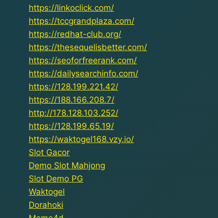
https://linkoclick.com/
https://tccgrandplaza.com/
https://redhat-club.org/
https://thesequelisbetter.com/
https://seoforfreerank.com/
https://dailysearchinfo.com/
https://128.199.221.42/
https://188.166.208.7/
http://178.128.103.252/
https://128.199.65.19/
https://waktogel168.vzy.io/
Slot Gacor
Demo Slot Mahjong
Slot Demo PG
Waktogel
Dorahoki