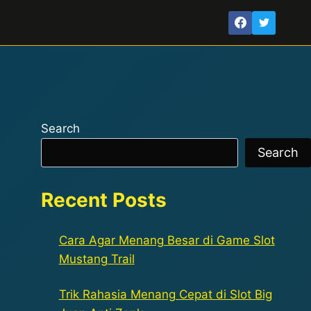
Search
Search
Recent Posts
Cara Agar Menang Besar di Game Slot
Mustang Trail
Trik Rahasia Menang Cepat di Slot Big