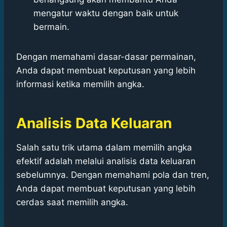
mengatur waktu dengan baik untuk
bermain.
Dengan memahami dasar-dasar permainan,
Anda dapat membuat keputusan yang lebih
informasi ketika memilih angka.
Analisis Data Keluaran
Salah satu trik utama dalam memilih angka
efektif adalah melalui analisis data keluaran
sebelumnya. Dengan memahami pola dan tren,
Anda dapat membuat keputusan yang lebih
cerdas saat memilih angka.