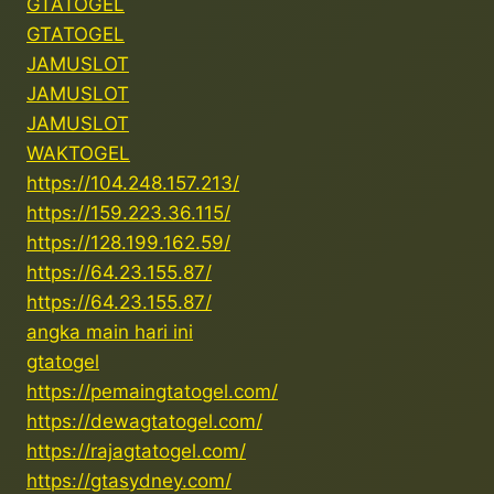
GTATOGEL
GTATOGEL
JAMUSLOT
JAMUSLOT
JAMUSLOT
WAKTOGEL
https://104.248.157.213/
https://159.223.36.115/
https://128.199.162.59/
https://64.23.155.87/
https://64.23.155.87/
angka main hari ini
gtatogel
https://pemaingtatogel.com/
https://dewagtatogel.com/
https://rajagtatogel.com/
https://gtasydney.com/