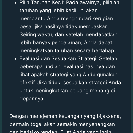
Pilih Taruhan Kecil: Pada awalnya, pilihlah
taruhan yang lebih kecil. Ini akan
membantu Anda menghindari kerugian
besar jika hasilnya tidak memuaskan.
Seiring waktu, dan setelah mendapatkan
lebih banyak pengalaman, Anda dapat
meningkatkan taruhan secara bertahap.
Evaluasi dan Sesuaikan Strategi: Setelah
beberapa undian, evaluasi hasilnya dan
lihat apakah strategi yang Anda gunakan
efektif. Jika tidak, sesuaikan strategi Anda
untuk meningkatkan peluang menang di
depannya.
Dengan manajemen keuangan yang bijaksana,
bermain togel akan semakin menyenangkan
dan berisiko rendah. Buat Anda yang ingin