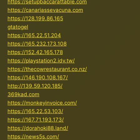
https://setupbaccarattable.com
https://canariassevacuna.com
https://128.199.86.165
gtatogel
https://165.22.51.204
https://165.232.173.108
https://152.42.165.178
https://playstation2.idv.tw/
https://thecowrestaurant.co.nz/
https://146.190.108.167/
http://139.59.120.185/
369kad.com
https://monkeyinvoice.com/
https://165.22.53.103/
https://167.71.193.173/
https://dorahoki88.land/
https://news5s.com/