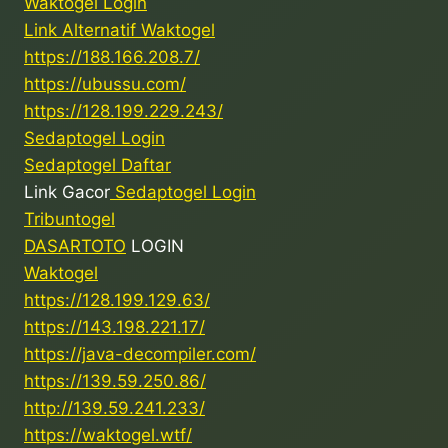
Waktogel Login
Link Alternatif Waktogel
https://188.166.208.7/
https://ubussu.com/
https://128.199.229.243/
Sedaptogel Login
Sedaptogel Daftar
Link Gacor
Sedaptogel Login
Tribuntogel
DASARTOTO
LOGIN
Waktogel
https://128.199.129.63/
https://143.198.221.17/
https://java-decompiler.com/
https://139.59.250.86/
http://139.59.241.233/
https://waktogel.wtf/