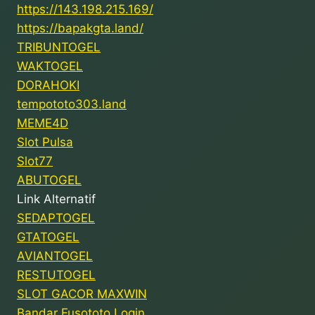
https://143.198.215.169/
https://bapakgta.land/
TRIBUNTOGEL
WAKTOGEL
DORAHOKI
tempototo303.land
MEME4D
Slot Pulsa
Slot77
ABUTOGEL
Link Alternatif
SEDAPTOGEL
GTATOGEL
AVIANTOGEL
RESTUTOGEL
SLOT GACOR MAXWIN
Bandar Fusototo Login