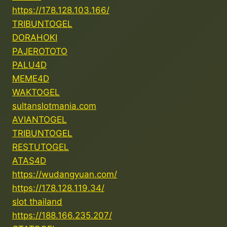
https://178.128.103.166/
TRIBUNTOGEL
DORAHOKI
PAJEROTOTO
PALU4D
MEME4D
WAKTOGEL
sultanslotmania.com
AVIANTOGEL
TRIBUNTOGEL
RESTUTOGEL
ATAS4D
https://wudangyuan.com/
https://178.128.119.34/
slot thailand
https://188.166.235.207/