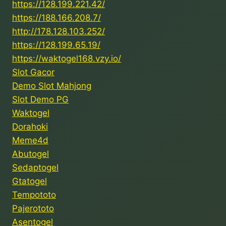
https://128.199.221.42/
https://188.166.208.7/
http://178.128.103.252/
https://128.199.65.19/
https://waktogel168.vzy.io/
Slot Gacor
Demo Slot Mahjong
Slot Demo PG
Waktogel
Dorahoki
Meme4d
Abutogel
Sedaptogel
Gtatogel
Tempototo
Pajerototo
Asentogel