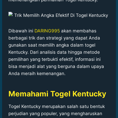
o
e
r
A
n
o
r
a
p
g
k
m
p
e
r
Dibawah ini
DARING995
akan membahas
berbagai trik dan strategi yang dapat Anda
gunakan saat memilih angka dalam togel
Kentucky. Dari analisis data hingga metode
pemilihan yang terbukti efektif, informasi ini
bisa menjadi alat yang berguna dalam upaya
Anda meraih kemenangan.
Memahami Togel Kentucky
Togel Kentucky merupakan salah satu bentuk
perjudian yang populer, yang mengharuskan