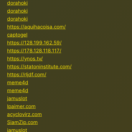
dorahoki
dorahoki
dorahoki
https://aquihacoisa.com/
captogel
https://128.199.162.59/
https://178.128.118.117/
https://ynos.tv/
https://statoninstitute.com/
https://rljdf.com/
meme4d
meme4d
jamuslot
lpaimer.com
acyclovirz.com
SiamZip.com
jamuslot