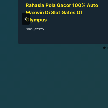
Rahasia Pola Gacor 100% Auto
Maxwin Di Slot Gates Of
Olympus
06/10/2025