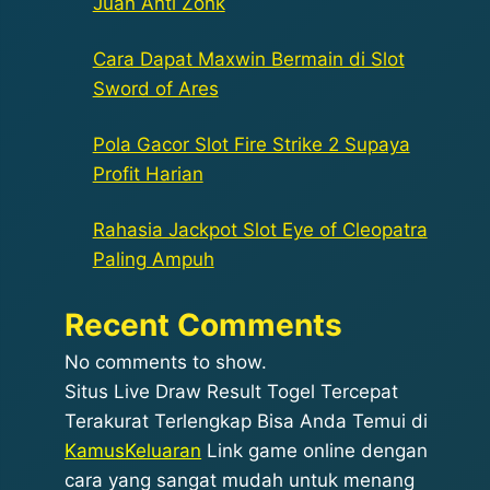
Juan Anti Zonk
Cara Dapat Maxwin Bermain di Slot
Sword of Ares
Pola Gacor Slot Fire Strike 2 Supaya
Profit Harian
Rahasia Jackpot Slot Eye of Cleopatra
Paling Ampuh
Recent Comments
No comments to show.
Situs Live Draw Result Togel Tercepat
Terakurat Terlengkap Bisa Anda Temui di
KamusKeluaran
Link game online dengan
cara yang sangat mudah untuk menang