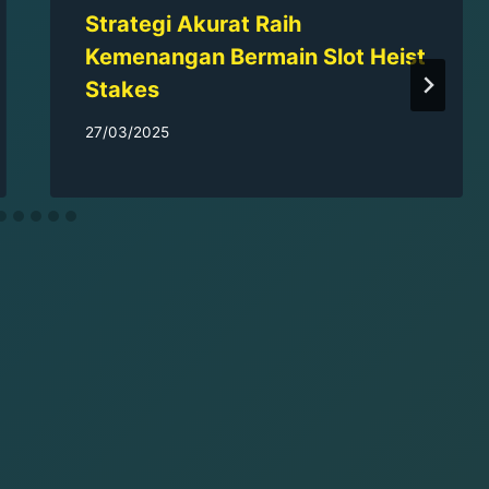
Strategi Akurat Raih
Kemenangan Bermain Slot Heist
Stakes
27/03/2025