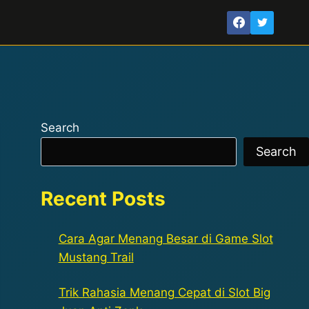
Search
Search
Recent Posts
Cara Agar Menang Besar di Game Slot
Mustang Trail
Trik Rahasia Menang Cepat di Slot Big