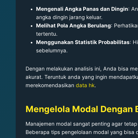
Mengenali Angka Panas dan Dingin
: A
angka dingin jarang keluar.
Melihat Pola Angka Berulang
: Perhatik
tertentu.
Menggunakan Statistik Probabilitas
: H
sebelumnya.
Dengan melakukan analisis ini, Anda bisa me
akurat. Teruntuk anda yang ingin mendapatk
merekomendasikan
data hk
.
Mengelola Modal Dengan B
Manajemen modal sangat penting agar tetap 
Beberapa tips pengelolaan modal yang bisa d