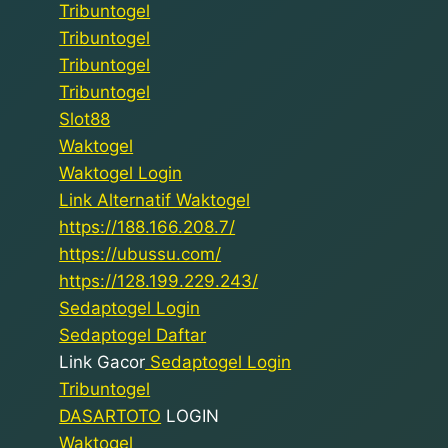
Tribuntogel
Tribuntogel
Tribuntogel
Tribuntogel
Slot88
Waktogel
Waktogel Login
Link Alternatif Waktogel
https://188.166.208.7/
https://ubussu.com/
https://128.199.229.243/
Sedaptogel Login
Sedaptogel Daftar
Link Gacor
Sedaptogel Login
Tribuntogel
DASARTOTO
LOGIN
Waktogel