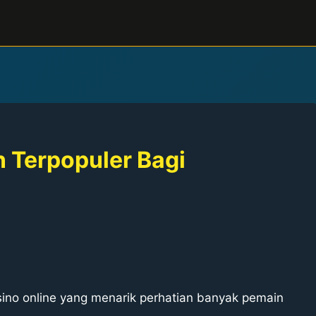
n Terpopuler Bagi
asino online yang menarik perhatian banyak pemain