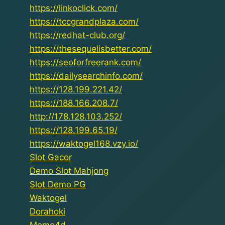
https://linkoclick.com/
https://tccgrandplaza.com/
https://redhat-club.org/
https://thesequelisbetter.com/
https://seoforfreerank.com/
https://dailysearchinfo.com/
https://128.199.221.42/
https://188.166.208.7/
http://178.128.103.252/
https://128.199.65.19/
https://waktogel168.vzy.io/
Slot Gacor
Demo Slot Mahjong
Slot Demo PG
Waktogel
Dorahoki