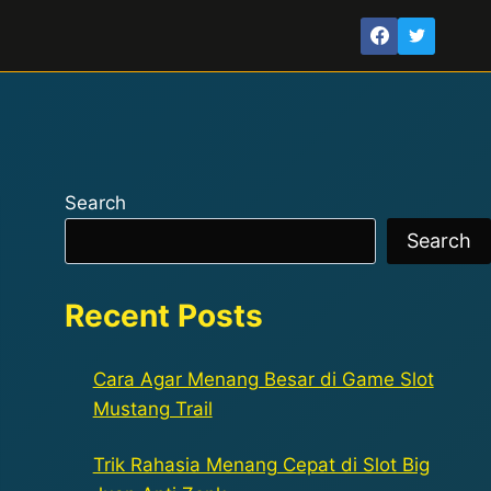
Search
Search
Recent Posts
Cara Agar Menang Besar di Game Slot
Mustang Trail
Trik Rahasia Menang Cepat di Slot Big