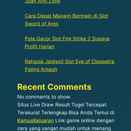
Juan Anti Zonk
Cara Dapat Maxwin Bermain di Slot
Sword of Ares
Pola Gacor Slot Fire Strike 2 Supaya
Profit Harian
Rahasia Jackpot Slot Eye of Cleopatra
Paling Ampuh
Recent Comments
No comments to show.
Situs Live Draw Result Togel Tercepat
Terakurat Terlengkap Bisa Anda Temui di
KamusKeluaran
Link game online dengan
cara yang sangat mudah untuk menang