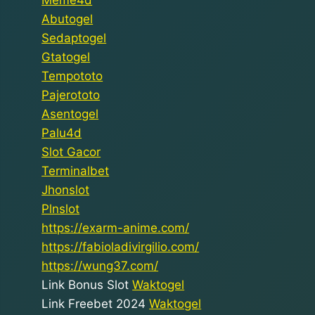
Meme4d
Abutogel
Sedaptogel
Gtatogel
Tempototo
Pajerototo
Asentogel
Palu4d
Slot Gacor
Terminalbet
Jhonslot
Plnslot
https://exarm-anime.com/
https://fabioladivirgilio.com/
https://wung37.com/
Link Bonus Slot
Waktogel
Link Freebet 2024
Waktogel