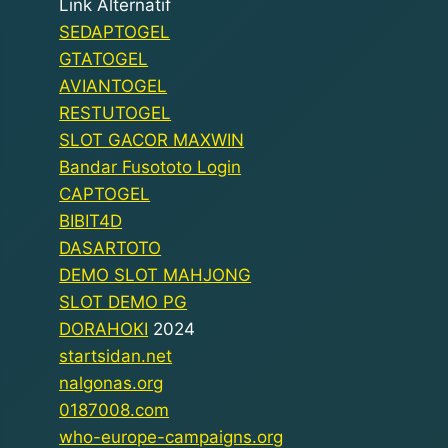
Link Alternatif
SEDAPTOGEL
GTATOGEL
AVIANTOGEL
RESTUTOGEL
SLOT GACOR MAXWIN
Bandar Fusototo Login
CAPTOGEL
BIBIT4D
DASARTOTO
DEMO SLOT MAHJONG
SLOT DEMO PG
DORAHOKI
2024
startsidan.net
nalgonas.org
0187008.com
who-europe-campaigns.org