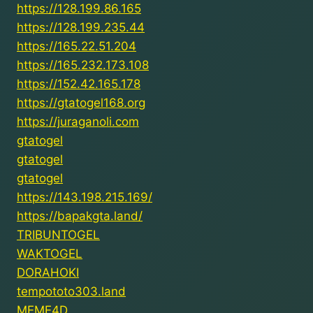
https://128.199.86.165
https://128.199.235.44
https://165.22.51.204
https://165.232.173.108
https://152.42.165.178
https://gtatogel168.org
https://juraganoli.com
gtatogel
gtatogel
gtatogel
https://143.198.215.169/
https://bapakgta.land/
TRIBUNTOGEL
WAKTOGEL
DORAHOKI
tempototo303.land
MEME4D