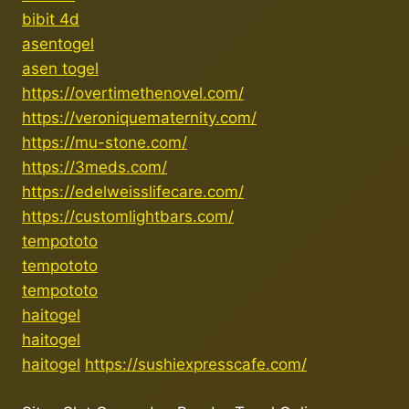
bibit 4d
asentogel
asen togel
https://overtimethenovel.com/
https://veroniquematernity.com/
https://mu-stone.com/
https://3meds.com/
https://edelweisslifecare.com/
https://customlightbars.com/
tempototo
tempototo
tempototo
haitogel
haitogel
haitogel
https://sushiexpresscafe.com/