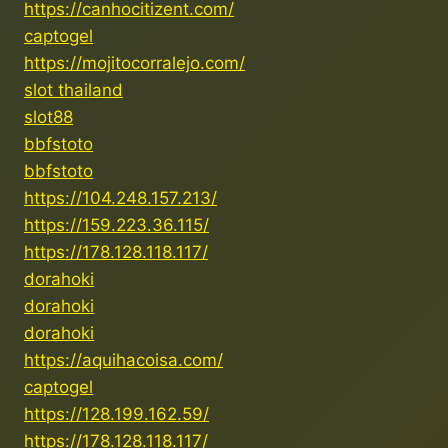
https://canhocitizent.com/
captogel
https://mojitocorralejo.com/
slot thailand
slot88
bbfstoto
bbfstoto
https://104.248.157.213/
https://159.223.36.115/
https://178.128.118.117/
dorahoki
dorahoki
dorahoki
https://aquihacoisa.com/
captogel
https://128.199.162.59/
https://178.128.118.117/