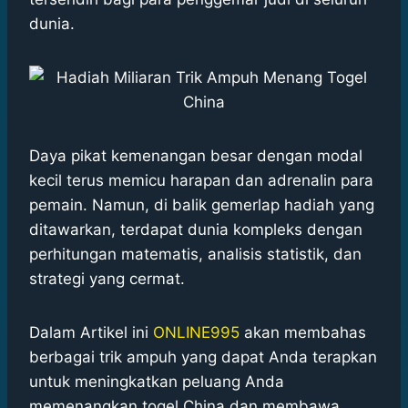
o
e
r
A
n
dunia.
o
r
a
p
g
k
m
p
e
r
Daya pikat kemenangan besar dengan modal
kecil terus memicu harapan dan adrenalin para
pemain. Namun, di balik gemerlap hadiah yang
ditawarkan, terdapat dunia kompleks dengan
perhitungan matematis, analisis statistik, dan
strategi yang cermat.
Dalam Artikel ini
ONLINE995
akan membahas
berbagai trik ampuh yang dapat Anda terapkan
untuk meningkatkan peluang Anda
memenangkan togel China dan membawa