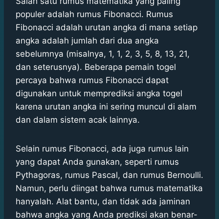
Salah satu rumus matematika yang paling
populer adalah rumus Fibonacci. Rumus
Fibonacci adalah urutan angka di mana setiap
angka adalah jumlah dari dua angka
sebelumnya (misalnya, 1, 1, 2, 3, 5, 8, 13, 21,
dan seterusnya). Beberapa pemain togel
percaya bahwa rumus Fibonacci dapat
digunakan untuk memprediksi angka togel
karena urutan angka ini sering muncul di alam
dan dalam sistem acak lainnya.
Selain rumus Fibonacci, ada juga rumus lain
yang dapat Anda gunakan, seperti rumus
Pythagoras, rumus Pascal, dan rumus Bernoulli.
Namun, perlu diingat bahwa rumus matematika
hanyalah. Alat bantu, dan tidak ada jaminan
bahwa angka yang Anda prediksi akan benar-