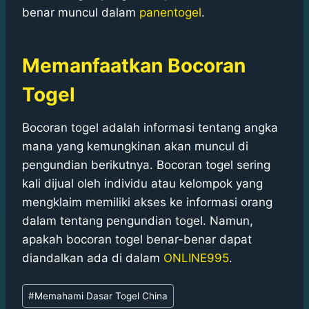
benar muncul dalam
panentogel
.
Memanfaatkan Bocoran
Togel
Bocoran togel adalah informasi tentang angka
mana yang kemungkinan akan muncul di
pengundian berikutnya. Bocoran togel sering
kali dijual oleh individu atau kelompok yang
mengklaim memiliki akses ke informasi orang
dalam tentang pengundian togel. Namun,
apakah bocoran togel benar-benar dapat
diandalkan ada di dalam
ONLINE995
.
Post
#
Memahami Dasar Togel China
Tags: