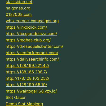
startsidan.net
nalgonas.org
0187008.com
who-europe-campaigns.org
https://linkoclick.com/
https://tccgrandplaza.com/
https://redhat-club.org/
https://thesequelisbetter.com/
https://seoforfreerank.com/
https://dailysearchinfo.com/
https://128.199.221.42/
https://188.166.208.7/
http://178.128.103.252/
https://128.199.65.19/
https://waktogel168.vzy.io/
Slot Gacor
Demo Slot Mahjong