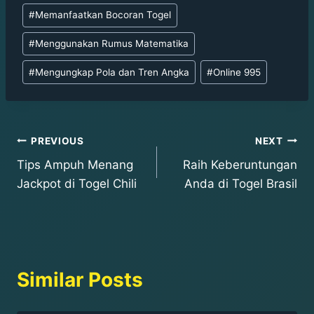
#
Memanfaatkan Bocoran Togel
#
Menggunakan Rumus Matematika
#
Mengungkap Pola dan Tren Angka
#
Online 995
Post
PREVIOUS
NEXT
Tips Ampuh Menang
Raih Keberuntungan
navigation
Jackpot di Togel Chili
Anda di Togel Brasil
Similar Posts