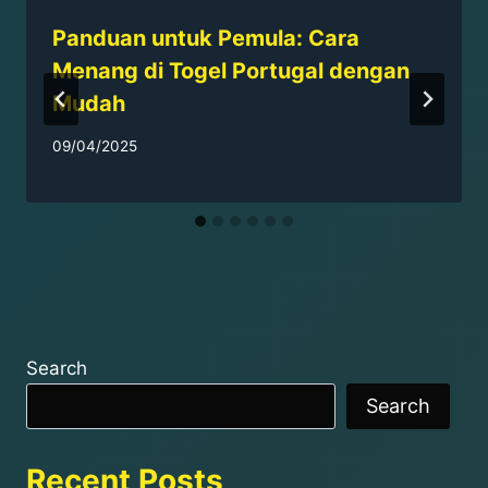
Panduan untuk Pemula: Cara
Menang di Togel Portugal dengan
Mudah
09/04/2025
Search
Search
Recent Posts