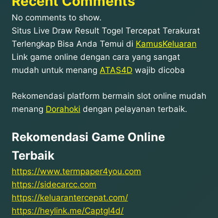
Recent Comments
No comments to show.
Situs Live Draw Result Togel Tercepat Terakurat
Terlengkap Bisa Anda Temui di
KamusKeluaran
Link game online dengan cara yang sangat
mudah untuk menang
ATAS4D
wajib dicoba
Rekomendasi platform bermain slot online mudah
menang
Dorahoki
dengan pelayanan terbaik.
Rekomendasi Game Online
Terbaik
https://www.termpaper4you.com
https://sidecarcc.com
https://keluarantercepat.com/
https://heylink.me/Captgl4d/