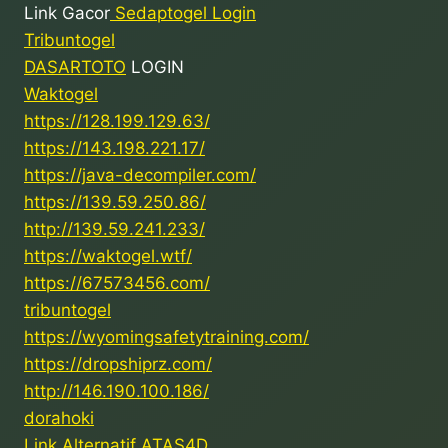
Link Gacor
Sedaptogel Login
Tribuntogel
DASARTOTO
LOGIN
Waktogel
https://128.199.129.63/
https://143.198.221.17/
https://java-decompiler.com/
https://139.59.250.86/
http://139.59.241.233/
https://waktogel.wtf/
https://67573456.com/
tribuntogel
https://wyomingsafetytraining.com/
https://dropshiprz.com/
http://146.190.100.186/
dorahoki
Link Alternatif ATAS4D