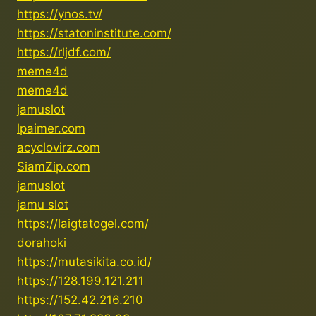
https://ynos.tv/
https://statoninstitute.com/
https://rljdf.com/
meme4d
meme4d
jamuslot
lpaimer.com
acyclovirz.com
SiamZip.com
jamuslot
jamu slot
https://laigtatogel.com/
dorahoki
https://mutasikita.co.id/
https://128.199.121.211
https://152.42.216.210