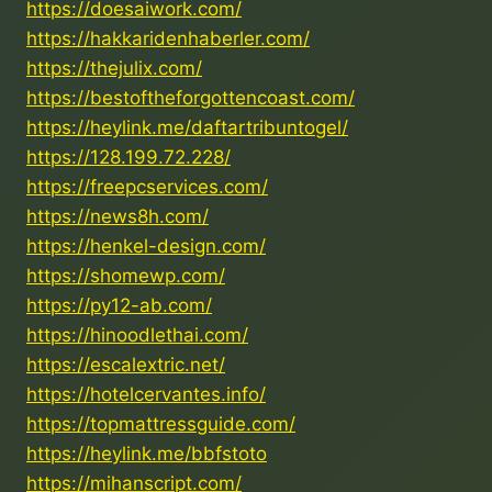
https://doesaiwork.com/
https://hakkaridenhaberler.com/
https://thejulix.com/
https://bestoftheforgottencoast.com/
https://heylink.me/daftartribuntogel/
https://128.199.72.228/
https://freepcservices.com/
https://news8h.com/
https://henkel-design.com/
https://shomewp.com/
https://py12-ab.com/
https://hinoodlethai.com/
https://escalextric.net/
https://hotelcervantes.info/
https://topmattressguide.com/
https://heylink.me/bbfstoto
https://mihanscript.com/