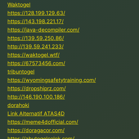
Waktogel
https://128.199.129.63/
https://143.198.221.17/
https://java-decompiler.com/
https://139.59.250.86/
http://139.59.241.233/
https://waktogel.wtf/
https://67573456.com/
tribuntogel
https://wyomingsafetytraining.com/
https://dropshiprz.com/
http://146.190.100.186/
dorahoki
Link Alternatif ATAS4D
https://meme4dofficial.com/
https://doragacor.com/
https://abutogelcolok.com/