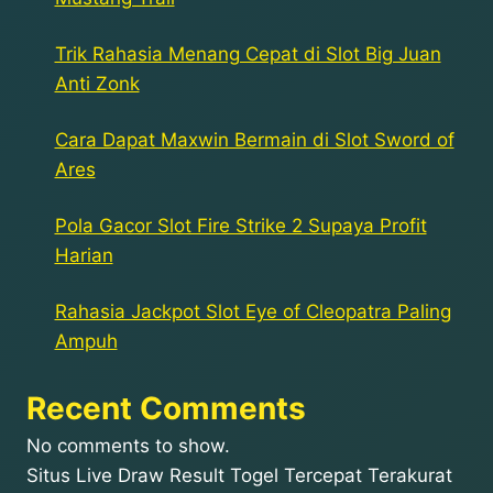
Trik Rahasia Menang Cepat di Slot Big Juan
Anti Zonk
Cara Dapat Maxwin Bermain di Slot Sword of
Ares
Pola Gacor Slot Fire Strike 2 Supaya Profit
Harian
Rahasia Jackpot Slot Eye of Cleopatra Paling
Ampuh
Recent Comments
No comments to show.
Situs Live Draw Result Togel Tercepat Terakurat