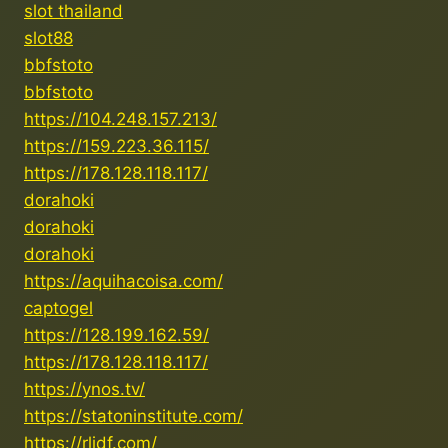
slot thailand
slot88
bbfstoto
bbfstoto
https://104.248.157.213/
https://159.223.36.115/
https://178.128.118.117/
dorahoki
dorahoki
dorahoki
https://aquihacoisa.com/
captogel
https://128.199.162.59/
https://178.128.118.117/
https://ynos.tv/
https://statoninstitute.com/
https://rljdf.com/