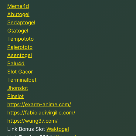
Meme4d
Abutogel
Sedaptogel
Gtatogel
Tempototo
Pajerototo
Asentogel
Palu4d
Slot Gacor
Terminalbet
Jhonslot
Plnslot
https://exarm-anime.com/
https://fabioladivirgilio.com/
https://wung37.com/
Link Bonus Slot
Waktogel