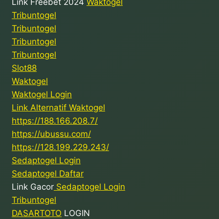
Link Freebet 2024
Waktogel
Tribuntogel
Tribuntogel
Tribuntogel
Tribuntogel
Slot88
Waktogel
Waktogel Login
Link Alternatif Waktogel
https://188.166.208.7/
https://ubussu.com/
https://128.199.229.243/
Sedaptogel Login
Sedaptogel Daftar
Link Gacor
Sedaptogel Login
Tribuntogel
DASARTOTO
LOGIN