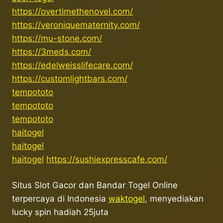
https://overtimethenovel.com/
https://veroniquematernity.com/
https://mu-stone.com/
https://3meds.com/
https://edelweisslifecare.com/
https://customlightbars.com/
tempototo
tempototo
tempototo
haitogel
haitogel
haitogel
https://sushiexpresscafe.com/
Situs Slot Gacor dan Bandar Togel Online
terpercaya di Indonesia
waktogel
, menyediakan
lucky spin hadiah 25juta