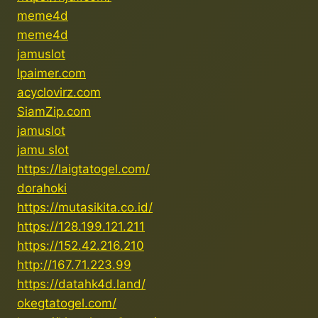
meme4d
meme4d
jamuslot
lpaimer.com
acyclovirz.com
SiamZip.com
jamuslot
jamu slot
https://laigtatogel.com/
dorahoki
https://mutasikita.co.id/
https://128.199.121.211
https://152.42.216.210
http://167.71.223.99
https://datahk4d.land/
okegtatogel.com/