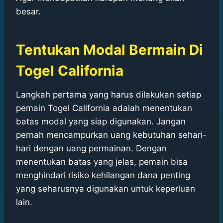
besar.
Tentukan Modal Bermain Di
Togel California
Langkah pertama yang harus dilakukan setiap
pemain Togel California adalah menentukan
batas modal yang siap digunakan. Jangan
pernah mencampurkan uang kebutuhan sehari-
hari dengan uang permainan. Dengan
menentukan batas yang jelas, pemain bisa
menghindari risiko kehilangan dana penting
yang seharusnya digunakan untuk keperluan
lain.