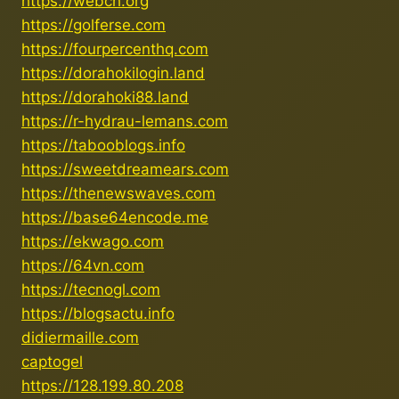
https://webch.org
https://golferse.com
https://fourpercenthq.com
https://dorahokilogin.land
https://dorahoki88.land
https://r-hydrau-lemans.com
https://tabooblogs.info
https://sweetdreamears.com
https://thenewswaves.com
https://base64encode.me
https://ekwago.com
https://64vn.com
https://tecnogl.com
https://blogsactu.info
didiermaille.com
captogel
https://128.199.80.208