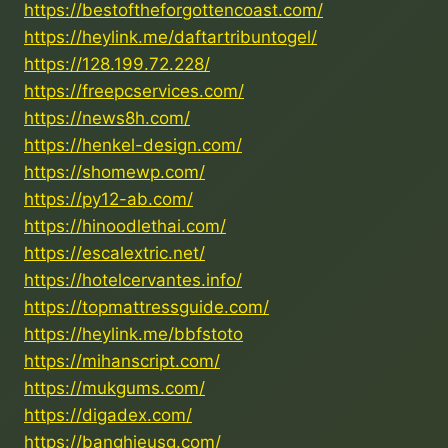
https://bestoftheforgottencoast.com/
https://heylink.me/daftartribuntogel/
https://128.199.72.228/
https://freepcservices.com/
https://news8h.com/
https://henkel-design.com/
https://shomewp.com/
https://py12-ab.com/
https://hinoodlethai.com/
https://escalextric.net/
https://hotelcervantes.info/
https://topmattressguide.com/
https://heylink.me/bbfstoto
https://mihanscript.com/
https://mukgums.com/
https://digadex.com/
https://banghieusg.com/