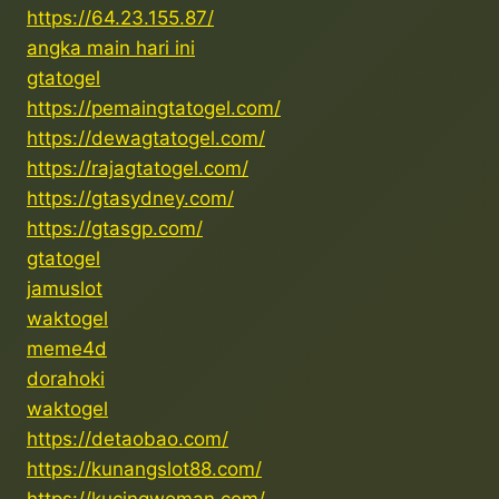
https://64.23.155.87/
angka main hari ini
gtatogel
https://pemaingtatogel.com/
https://dewagtatogel.com/
https://rajagtatogel.com/
https://gtasydney.com/
https://gtasgp.com/
gtatogel
jamuslot
waktogel
meme4d
dorahoki
waktogel
https://detaobao.com/
https://kunangslot88.com/
https://kucingwoman.com/