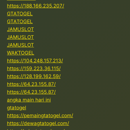
https://188.166.235.207/
GTATOGEL
GTATOGEL
JAMUSLOT
JAMUSLOT
JAMUSLOT
WAKTOGEL
https://104.248.157.213/
https://159.223.36.115/
https://128.199.162.59/
https://64.23.155.87/
https://64.23.155.87/
angka main hari ini
gtatogel
https://pemaingtatogel.com/
https://dewagtatogel.com/