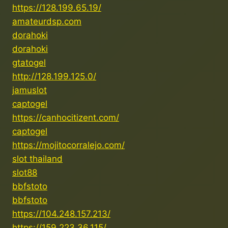
https://128.199.65.19/
amateurdsp.com
dorahoki
dorahoki
gtatogel
http://128.199.125.0/
jamuslot
captogel
https://canhocitizent.com/
captogel
https://mojitocorralejo.com/
slot thailand
slot88
bbfstoto
bbfstoto
https://104.248.157.213/
https://159.223.36.115/