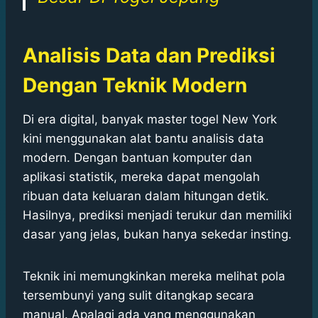
Analisis Data dan Prediksi
Dengan Teknik Modern
Di era digital, banyak master togel New York
kini menggunakan alat bantu analisis data
modern. Dengan bantuan komputer dan
aplikasi statistik, mereka dapat mengolah
ribuan data keluaran dalam hitungan detik.
Hasilnya, prediksi menjadi terukur dan memiliki
dasar yang jelas, bukan hanya sekedar insting.
Teknik ini memungkinkan mereka melihat pola
tersembunyi yang sulit ditangkap secara
manual. Apalagi ada yang menggunakan