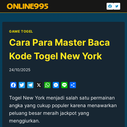
Skip
to
content
GAME TOGEL
Cara Para Master Baca
Kode Togel New York
By
24/10/2025
admincgmbling
F
T
T
X
W
M
L
S
a
w
e
h
e
i
h
c
i
l
a
s
n
a
Togel N
ew York menjadi salah satu permainan
e
t
e
t
s
e
r
angka yang cukup populer karena menawarkan
b
t
g
s
e
e
peluang besar meraih jackpot yang
o
e
r
A
n
menggiurkan.
o
r
a
p
g