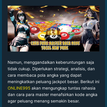
k
m
p
e
r
Namun, menggandalkan keberuntungan saja
tidak cukup. Diperlukan strategi, analisis, dan
cara membaca pola angka yang dapat
meningkatkan peluang jackpot besar. Berikut ini
ONLINE995
akan mengungkap tuntas rahasia
dan cara para master menafsirkan kode angka
agar peluang menang semakin besar.