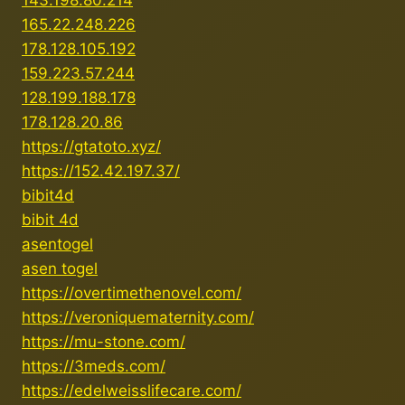
165.22.248.226
178.128.105.192
159.223.57.244
128.199.188.178
178.128.20.86
https://gtatoto.xyz/
https://152.42.197.37/
bibit4d
bibit 4d
asentogel
asen togel
https://overtimethenovel.com/
https://veroniquematernity.com/
https://mu-stone.com/
https://3meds.com/
https://edelweisslifecare.com/