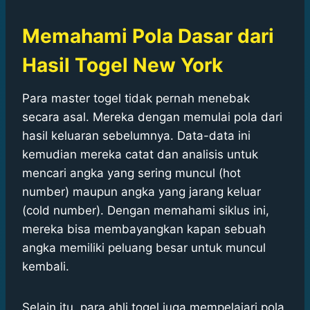
Memahami Pola Dasar dari
Hasil Togel New York
Para master togel tidak pernah menebak
secara asal. Mereka dengan memulai pola dari
hasil keluaran sebelumnya. Data-data ini
kemudian mereka catat dan analisis untuk
mencari angka yang sering muncul (hot
number) maupun angka yang jarang keluar
(cold number). Dengan memahami siklus ini,
mereka bisa membayangkan kapan sebuah
angka memiliki peluang besar untuk muncul
kembali.
Selain itu, para ahli togel juga mempelajari pola