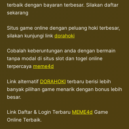
terbaik dengan bayaran terbesar. Silakan daftar
sekarang
Situs game online dengan peluang hoki terbesar,
silakan kunjungi link
dorahoki
Cobalah keberuntungan anda dengan bermain
tanpa modal di situs slot dan togel online
terpercaya
meme4d
Link alternatif
DORAHOKI
terbaru berisi lebih
banyak pilihan game menarik dengan bonus lebih
besar.
Link Daftar & Login Terbaru
MEME4d
Game
Online Terbaik.