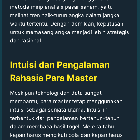
metode mirip analisis pasar saham, yaitu
melihat tren naik-turun angka dalam jangka
waktu tertentu. Dengan demikian, keputusan
untuk memasang angka menjadi lebih strategis
dan rasional.
Intuisi dan Pengalaman
Rahasia Para Master
Meskipun teknologi dan data sangat
membantu, para master tetap menggunakan
intuisi sebagai senjata utama. Intuisi ini
terbentuk dari pengalaman bertahun-tahun
dalam membaca hasil togel. Mereka tahu
kapan harus mengikuti pola dan kapan harus