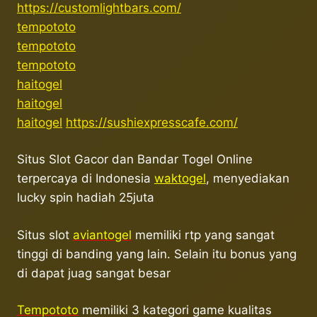
https://customlightbars.com/
tempototo
tempototo
tempototo
haitogel
haitogel
haitogel
https://sushiexpresscafe.com/
Situs Slot Gacor dan Bandar Togel Online
terpercaya di Indonesia
waktogel
, menyediakan
lucky spin hadiah 25juta
Situs slot
aviantogel
memiliki rtp yang sangat
tinggi di banding yang lain. Selain itu bonus yang
di dapat juag sangat besar
Tempototo
memiliki 3 kategori game kualitas