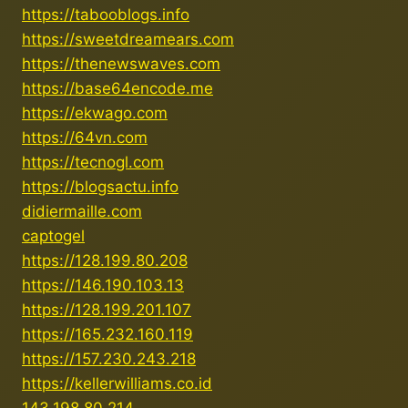
https://tabooblogs.info
https://sweetdreamears.com
https://thenewswaves.com
https://base64encode.me
https://ekwago.com
https://64vn.com
https://tecnogl.com
https://blogsactu.info
didiermaille.com
captogel
https://128.199.80.208
https://146.190.103.13
https://128.199.201.107
https://165.232.160.119
https://157.230.243.218
https://kellerwilliams.co.id
143.198.80.214