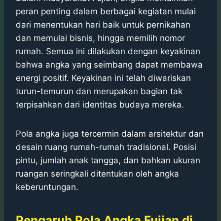
peran penting dalam berbagai kegiatan mulai
dari menentukan hari baik untuk pernikahan
dan memulai bisnis, hingga memilih nomor
rumah. Semua ini dilakukan dengan keyakinan
bahwa angka yang seimbang dapat membawa
energi positif. Keyakinan ini telah diwariskan
turun-temurun dan merupakan bagian tak
terpisahkan dari identitas budaya mereka.
Pola angka juga tercermin dalam arsitektur dan
desain ruang rumah-rumah tradisional. Posisi
pintu, jumlah anak tangga, dan bahkan ukuran
ruangan seringkali ditentukan oleh angka
keberuntungan.
Pengaruh Pola Angka Fujian di