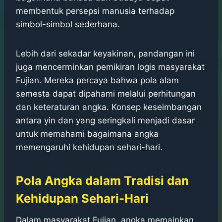
membentuk persepsi manusia terhadap
simbol-simbol sederhana.
Lebih dari sekadar keyakinan, pandangan ini
juga mencerminkan pemikiran logis masyarakat
Fujian. Mereka percaya bahwa pola alam
semesta dapat dipahami melalui perhitungan
dan keteraturan angka. Konsep keseimbangan
antara yin dan yang seringkali menjadi dasar
untuk memahami bagaimana angka
memengaruhi kehidupan sehari-hari.
Pola Angka dalam Tradisi dan
Kehidupan Sehari-Hari
Dalam masyarakat Fujian, angka memainkan