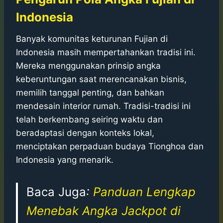
Indonesia
Banyak komunitas keturunan Fujian di
Indonesia masih mempertahankan tradisi ini.
Mereka menggunakan prinsip angka
keberuntungan saat merencanakan bisnis,
memilih tanggal penting, dan bahkan
mendesain interior rumah. Tradisi-tradisi ini
telah berkembang seiring waktu dan
beradaptasi dengan konteks lokal,
menciptakan perpaduan budaya Tionghoa dan
Indonesia yang menarik.
Baca Juga
:
Panduan Lengkap
Menebak Angka Jackpot di