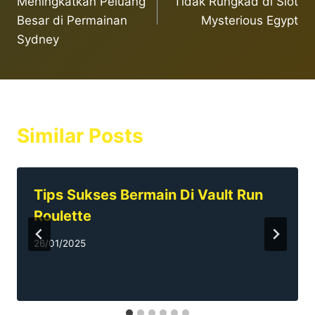
Meningkatkan Peluang
Tidak Rungkad di Slot
Besar di Permainan
Mysterious Egypt
Sydney
Similar Posts
Tips Sukses Bermain Di Vault Run
Roulette
26/01/2025