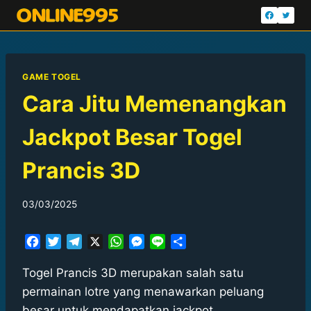
Skip
to
content
GAME TOGEL
Cara Jitu Memenangkan
Jackpot Besar Togel
Prancis 3D
By
03/03/2025
admincgmbling
F
T
T
X
W
M
L
S
a
w
e
h
e
i
h
c
i
l
a
s
n
a
Togel Prancis 3D merupakan salah satu
e
t
e
t
s
e
r
permainan lotre yang menawarkan peluang
b
t
g
s
e
e
besar untuk mendapatkan jackpot