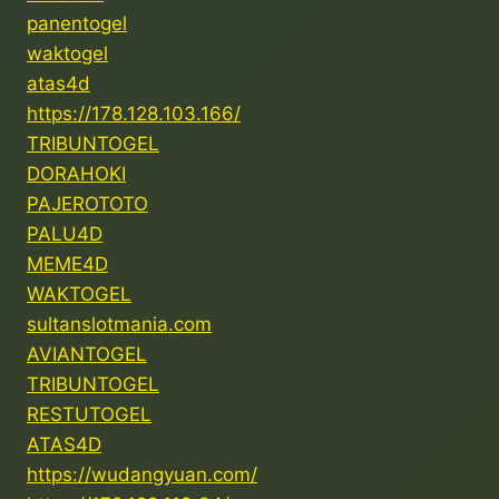
panentogel
waktogel
atas4d
https://178.128.103.166/
TRIBUNTOGEL
DORAHOKI
PAJEROTOTO
PALU4D
MEME4D
WAKTOGEL
sultanslotmania.com
AVIANTOGEL
TRIBUNTOGEL
RESTUTOGEL
ATAS4D
https://wudangyuan.com/