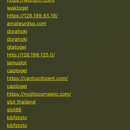
waktogel
https://128.199.65.19/
amateurdsp.com
dorahoki
dorahoki
gtatogel
http://128.199.125.0/
jamuslot
captogel
https://canhocitizent.com/
captogel
https://mojitocorralejo.com/
slot thailand
slot88
bbfstoto
bbfstoto