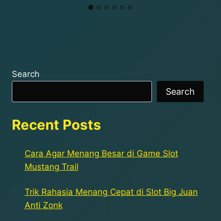
Search
Search
Recent Posts
Cara Agar Menang Besar di Game Slot
Mustang Trail
Trik Rahasia Menang Cepat di Slot Big Juan
Anti Zonk