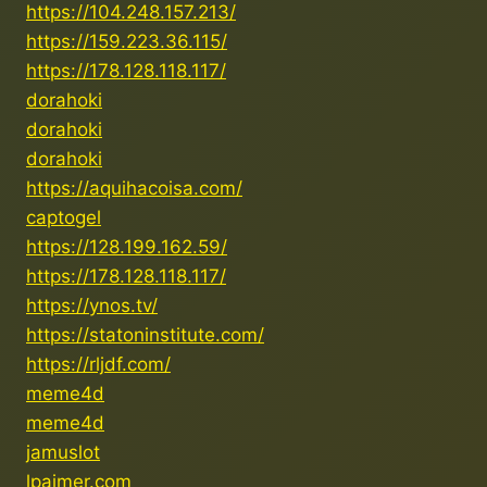
https://104.248.157.213/
https://159.223.36.115/
https://178.128.118.117/
dorahoki
dorahoki
dorahoki
https://aquihacoisa.com/
captogel
https://128.199.162.59/
https://178.128.118.117/
https://ynos.tv/
https://statoninstitute.com/
https://rljdf.com/
meme4d
meme4d
jamuslot
lpaimer.com