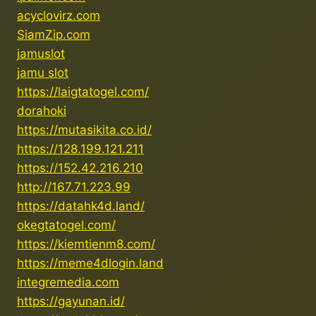
acyclovirz.com
SiamZip.com
jamuslot
jamu slot
https://laigtatogel.com/
dorahoki
https://mutasikita.co.id/
https://128.199.121.211
https://152.42.216.210
http://167.71.223.99
https://datahk4d.land/
okegtatogel.com/
https://kiemtienm8.com/
https://meme4dlogin.land
integremedia.com
https://gayunan.id/