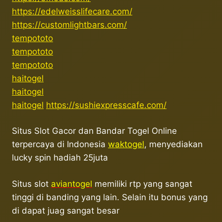
https://edelweisslifecare.com/
https://customlightbars.com/
tempototo
tempototo
tempototo
haitogel
haitogel
haitogel
https://sushiexpresscafe.com/
Situs Slot Gacor dan Bandar Togel Online
terpercaya di Indonesia
waktogel
, menyediakan
lucky spin hadiah 25juta
Situs slot
aviantogel
memiliki rtp yang sangat
tinggi di banding yang lain. Selain itu bonus yang
di dapat juag sangat besar