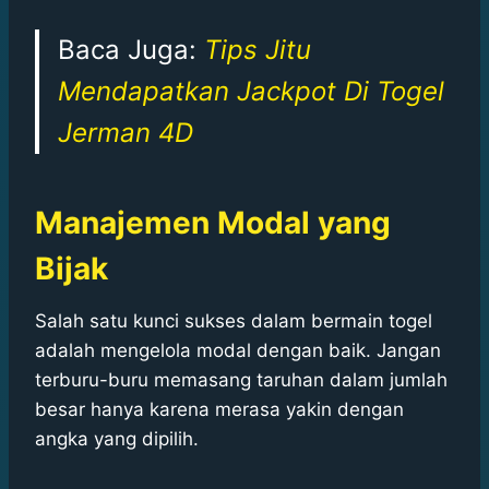
Baca Juga:
Tips Jitu
Mendapatkan Jackpot Di Togel
Jerman 4D
Manajemen Modal yang
Bijak
Salah satu kunci sukses dalam bermain togel
adalah mengelola modal dengan baik. Jangan
terburu-buru memasang taruhan dalam jumlah
besar hanya karena merasa yakin dengan
angka yang dipilih.