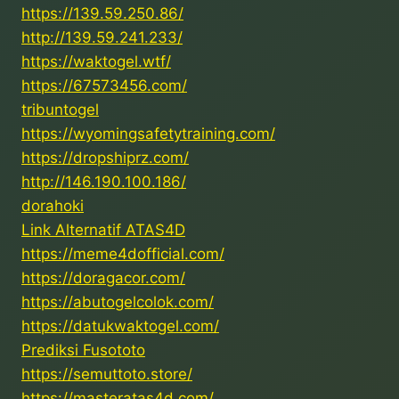
https://139.59.250.86/
http://139.59.241.233/
https://waktogel.wtf/
https://67573456.com/
tribuntogel
https://wyomingsafetytraining.com/
https://dropshiprz.com/
http://146.190.100.186/
dorahoki
Link Alternatif ATAS4D
https://meme4dofficial.com/
https://doragacor.com/
https://abutogelcolok.com/
https://datukwaktogel.com/
Prediksi Fusototo
https://semuttoto.store/
https://masteratas4d.com/