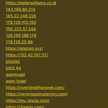
https://kellerwilliams.co.id
143.198.80.214
165.22.248.226
178.128.105.192
159.223.57.244
128.199.188.178
178.128.20.86
https://gtatoto.xyz/
https://152.42.197.37/
bibit4d
bibit 4d
asentogel
asen togel
https://overtimethenovel.com/
https://veroniquematernity.com/
https://mu-stone.com/
https://3meds.com/