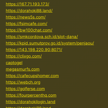
https://167.71.193.173/
https://dorahoki88.land/
https://news5s.com/
https://fsimcafe.com/
https://bw100chat.com/
https://smkcordova.sch.id/slot-dana/
https://kpid.sumutprov.go.id/system/penjaou/
https://143.198.220.90:8071/
https://clixgo.com/
captogel
megasmurfs.com
https://cafecupshomer.com
https://webch.org
https://golferse.com
https://fourpercenthq.com
https://dorahokilogin.land