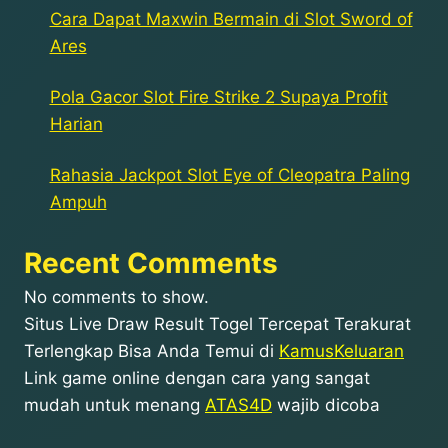
Cara Dapat Maxwin Bermain di Slot Sword of
Ares
Pola Gacor Slot Fire Strike 2 Supaya Profit
Harian
Rahasia Jackpot Slot Eye of Cleopatra Paling
Ampuh
Recent Comments
No comments to show.
Situs Live Draw Result Togel Tercepat Terakurat
Terlengkap Bisa Anda Temui di
KamusKeluaran
Link game online dengan cara yang sangat
mudah untuk menang
ATAS4D
wajib dicoba