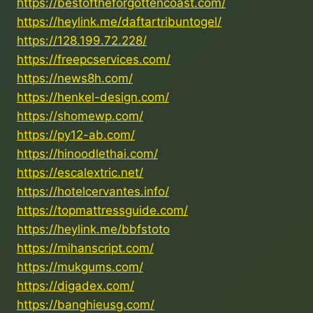
https://bestoftheforgottencoast.com/
https://heylink.me/daftartribuntogel/
https://128.199.72.228/
https://freepcservices.com/
https://news8h.com/
https://henkel-design.com/
https://shomewp.com/
https://py12-ab.com/
https://hinoodlethai.com/
https://escalextric.net/
https://hotelcervantes.info/
https://topmattressguide.com/
https://heylink.me/bbfstoto
https://mihanscript.com/
https://mukgums.com/
https://digadex.com/
https://banghieusg.com/