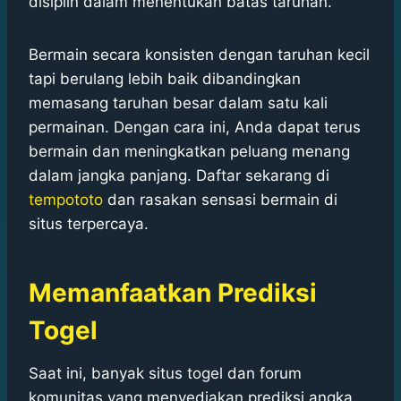
disiplin dalam menentukan batas taruhan.
Bermain secara konsisten dengan taruhan kecil
tapi berulang lebih baik dibandingkan
memasang taruhan besar dalam satu kali
permainan. Dengan cara ini, Anda dapat terus
bermain dan meningkatkan peluang menang
dalam jangka panjang. Daftar sekarang di
tempototo
dan rasakan sensasi bermain di
situs terpercaya.
Memanfaatkan Prediksi
Togel
Saat ini, banyak situs togel dan forum
komunitas yang menyediakan prediksi angka