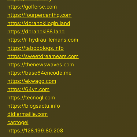
https://golferse.com
https://fourpercenthq.com
https://dorahokilogin.land
https://dorahoki88.land
https://r-hydrau-lemans.com
https://tabooblogs.info
https://sweetdreamears.com
https://thenewswaves.com
https://base64encode.me
https://ekwago.com
https://64vn.com
https://tecnogl.com
https://blogsactu.info
didiermaille.com
captogel
https://128.199.80.208