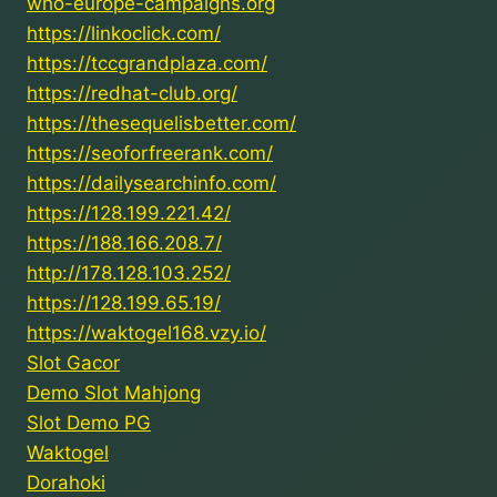
who-europe-campaigns.org
https://linkoclick.com/
https://tccgrandplaza.com/
https://redhat-club.org/
https://thesequelisbetter.com/
https://seoforfreerank.com/
https://dailysearchinfo.com/
https://128.199.221.42/
https://188.166.208.7/
http://178.128.103.252/
https://128.199.65.19/
https://waktogel168.vzy.io/
Slot Gacor
Demo Slot Mahjong
Slot Demo PG
Waktogel
Dorahoki