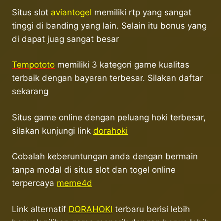
Situs slot
aviantogel
memiliki rtp yang sangat
tinggi di banding yang lain. Selain itu bonus yang
di dapat juag sangat besar
Tempototo
memiliki 3 kategori game kualitas
terbaik dengan bayaran terbesar. Silakan daftar
sekarang
Situs game online dengan peluang hoki terbesar,
silakan kunjungi link
dorahoki
Cobalah keberuntungan anda dengan bermain
tanpa modal di situs slot dan togel online
terpercaya
meme4d
Link alternatif
DORAHOKI
terbaru berisi lebih