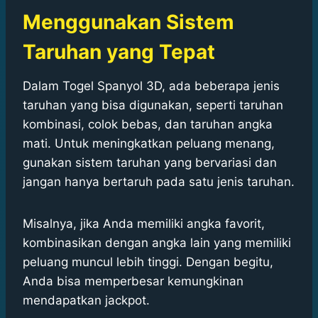
Menggunakan Sistem
Taruhan yang Tepat
Dalam Togel Spanyol 3D, ada beberapa jenis
taruhan yang bisa digunakan, seperti taruhan
kombinasi, colok bebas, dan taruhan angka
mati. Untuk meningkatkan peluang menang,
gunakan sistem taruhan yang bervariasi dan
jangan hanya bertaruh pada satu jenis taruhan.
Misalnya, jika Anda memiliki angka favorit,
kombinasikan dengan angka lain yang memiliki
peluang muncul lebih tinggi. Dengan begitu,
Anda bisa memperbesar kemungkinan
mendapatkan jackpot.