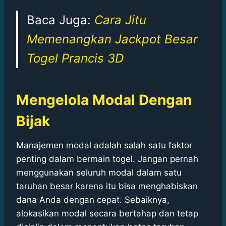
Baca Juga:
Cara Jitu
Memenangkan Jackpot Besar
Togel Prancis 3D
Mengelola Modal Dengan
Bijak
Manajemen modal adalah salah satu faktor
penting dalam bermain togel. Jangan pernah
menggunakan seluruh modal dalam satu
taruhan besar karena itu bisa menghabiskan
dana Anda dengan cepat. Sebaiknya,
alokasikan modal secara bertahap dan tetap