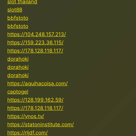
slot thailand
slot88
bbfstoto
bbfstoto
https://104.248.157.213/
https://159.223.36.115/
https://178.128.118.117/
dorahoki
dorahoki
dorahoki
https://aquihacoisa.com/
captogel
https://128.199.162.59/
https://178.128.118.117/
https://ynos.tv/
https://statoninstitute.com/
https://rljdf.com/