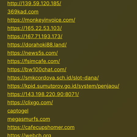
http://139.59.120.185/
369kad.com
https://monkeyinvoice.com/
https://165.22.53.103/
https://167.71.193.173/
https://dorahoki88.land/
https://news5s.com/
https://fsimcafe.com/
https://bw100chat.com/
https://smkcordova.sch.id/slot-dana/
https://kpid.sumutprov.go.id/system/penjaou/
https://143.198.220.90:8071/
https://clixgo.com/
captogel
megasmurfs.com
https://cafecupshomer.com
https://webch.org