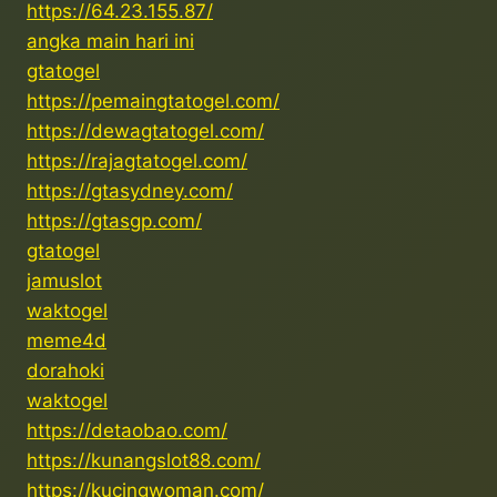
https://64.23.155.87/
angka main hari ini
gtatogel
https://pemaingtatogel.com/
https://dewagtatogel.com/
https://rajagtatogel.com/
https://gtasydney.com/
https://gtasgp.com/
gtatogel
jamuslot
waktogel
meme4d
dorahoki
waktogel
https://detaobao.com/
https://kunangslot88.com/
https://kucingwoman.com/