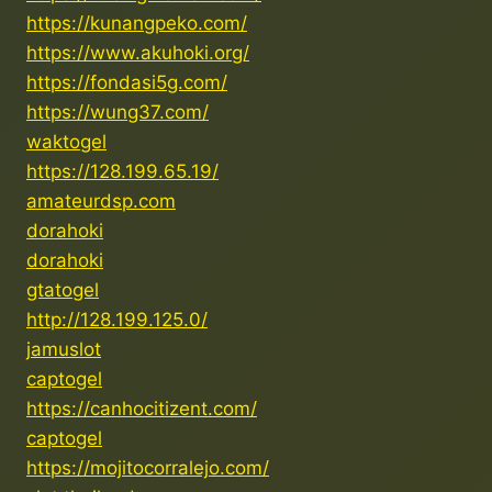
https://kunangpeko.com/
https://www.akuhoki.org/
https://fondasi5g.com/
https://wung37.com/
waktogel
https://128.199.65.19/
amateurdsp.com
dorahoki
dorahoki
gtatogel
http://128.199.125.0/
jamuslot
captogel
https://canhocitizent.com/
captogel
https://mojitocorralejo.com/