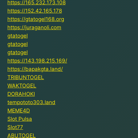
https://165.232.173.108
https://152.42.165.178
https://gtatogel168.org
https://juraganoli.com
gtatogel
gtatogel
gtatogel
https://143.198.215.169/
https://bapakgta.land/
TRIBUNTOGEL
WAKTOGEL
DORAHOKI
tempototo303.land
MEME4D
Slot Pulsa
Slot77
ABUTOGEL