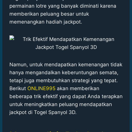
e
t
e
t
s
e
r
permainan lotre yang banyak diminati karena
b
t
g
s
e
e
memberikan peluang besar untuk
o
e
r
A
n
memenangkan hadiah jackpot.
o
r
a
p
g
k
m
p
e
r
Namun, untuk mendapatkan kemenangan tidak
hanya mengandalkan keberuntungan semata,
tetapi juga membutuhkan strategi yang tepat.
Berikut
ONLINE995
akan memberikan
beberapa trik efektif yang dapat Anda terapkan
untuk meningkatkan peluang mendapatkan
jackpot di Togel Spanyol 3D.