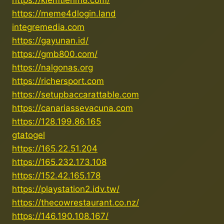
https://meme4dlogin.land
integremedia.com
https://gayunan.id/
https://gmb800.com/
https://nalgonas.org
https://richersport.com
https://setupbaccarattable.com
https://canariassevacuna.com
https://128.199.86.165
gtatogel
https://165.22.51.204
https://165.232.173.108
https://152.42.165.178
https://playstation2.idv.tw/
https://thecowrestaurant.co.nz/
https://146.190.108.167/