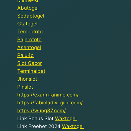
Meme4d
Abutogel
Sedaptogel
Gtatogel
Tempototo
Pajerototo
Asentogel
Palu4d
Slot Gacor
Terminalbet
Jhonslot
Plnslot
https://exarm-anime.com/
https://fabioladivirgilio.com/
https://wung37.com/
Link Bonus Slot
Waktogel
Link Freebet 2024
Waktogel