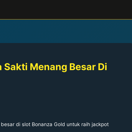
a Sakti Menang Besar Di
 besar di slot Bonanza Gold untuk raih jackpot