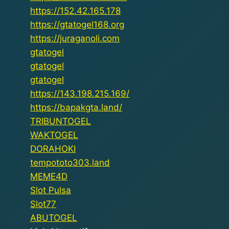
https://152.42.165.178
https://gtatogel168.org
https://juraganoli.com
gtatogel
gtatogel
gtatogel
https://143.198.215.169/
https://bapakgta.land/
TRIBUNTOGEL
WAKTOGEL
DORAHOKI
tempototo303.land
MEME4D
Slot Pulsa
Slot77
ABUTOGEL