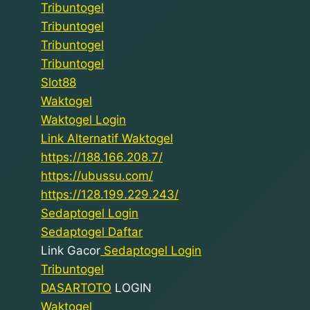
Tribuntogel
Tribuntogel
Tribuntogel
Tribuntogel
Slot88
Cara Meraih Jackpot Besar di
Waktogel
Togel Guyana
Waktogel Login
05/03/2025
Link Alternatif Waktogel
https://188.166.208.7/
https://ubussu.com/
https://128.199.229.243/
Sedaptogel Login
Sedaptogel Daftar
Link Gacor
Sedaptogel Login
Tribuntogel
DASARTOTO
LOGIN
Waktogel