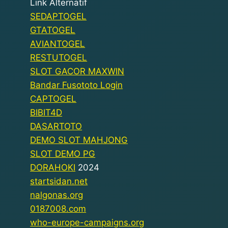
Link Alternatif
SEDAPTOGEL
GTATOGEL
AVIANTOGEL
RESTUTOGEL
SLOT GACOR MAXWIN
Bandar Fusototo Login
CAPTOGEL
BIBIT4D
DASARTOTO
DEMO SLOT MAHJONG
SLOT DEMO PG
DORAHOKI
2024
startsidan.net
nalgonas.org
0187008.com
who-europe-campaigns.org