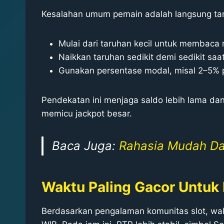
Kesalahan umum pemain adalah langsung taru
Mulai dari taruhan kecil untuk membaca 
Naikkan taruhan sedikit demi sedikit saa
Gunakan persentase modal, misal 2–5% p
Pendekatan ini menjaga saldo lebih lama da
memicu jackpot besar.
Baca Juga:
Rahasia Mudah Dap
Waktu Paling Gacor Untuk
Berdasarkan pengalaman komunitas slot, wak