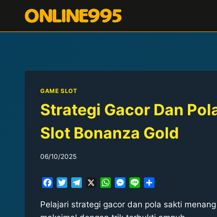
Skip
to
content
GAME SLOT
Strategi Gacor Dan Pol
Slot Bonanza Gold
By
06/10/2025
admincgmbling
F
T
T
X
W
M
L
S
a
w
e
h
e
i
h
c
i
l
a
s
n
a
Pelajari strategi gacor dan pola sakti menang
e
t
e
t
s
e
r