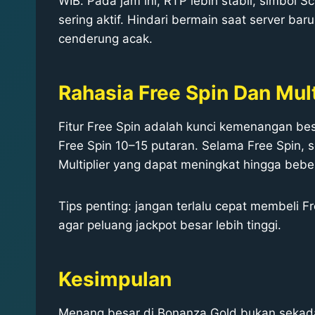
WIB. Pada jam ini, RTP lebih stabil, simbol S
sering aktif. Hindari bermain saat server ba
cenderung acak.
Rahasia Free Spin Dan Mult
Fitur Free Spin adalah kunci kemenangan be
Free Spin 10–15 putaran. Selama Free Spin,
Multiplier yang dapat meningkat hingga bebera
Tips penting: jangan terlalu cepat membeli F
agar peluang jackpot besar lebih tinggi.
Kesimpulan
Menang besar di Bonanza Gold bukan sekadar