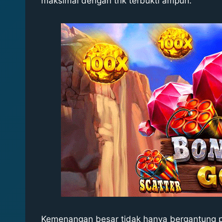
maksimal dengan trik terbukti ampuh.
b
t
g
s
e
e
o
e
r
A
n
o
r
a
p
g
k
m
p
e
r
Kemenangan besar tidak hanya bergantung pa