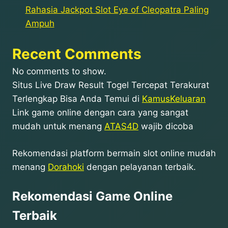
Rahasia Jackpot Slot Eye of Cleopatra Paling
Ampuh
Recent Comments
No comments to show.
Situs Live Draw Result Togel Tercepat Terakurat
Terlengkap Bisa Anda Temui di
KamusKeluaran
Link game online dengan cara yang sangat
mudah untuk menang
ATAS4D
wajib dicoba
Rekomendasi platform bermain slot online mudah
menang
Dorahoki
dengan pelayanan terbaik.
Rekomendasi Game Online
Terbaik