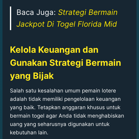
Baca Juga:
Strategi Bermain
Jackpot Di Togel Florida Mid
Kelola Keuangan dan
Gunakan Strategi Bermain
yang Bijak
Salah satu kesalahan umum pemain lotere
adalah tidak memiliki pengelolaan keuangan
yang baik. Tetapkan anggaran khusus untuk
bermain togel agar Anda tidak menghabiskan
uang yang seharusnya digunakan untuk
kebutuhan lain.