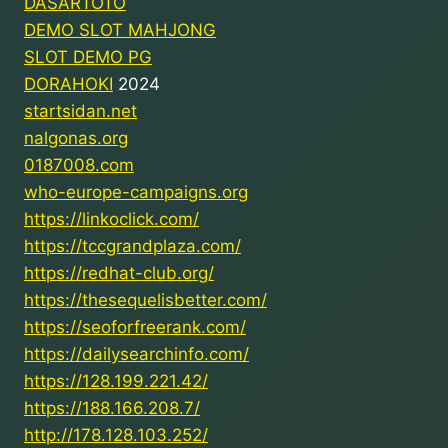
DASARTOTO
DEMO SLOT MAHJONG
SLOT DEMO PG
DORAHOKI
2024
startsidan.net
nalgonas.org
0187008.com
who-europe-campaigns.org
https://linkoclick.com/
https://tccgrandplaza.com/
https://redhat-club.org/
https://thesequelisbetter.com/
https://seoforfreerank.com/
https://dailysearchinfo.com/
https://128.199.221.42/
https://188.166.208.7/
http://178.128.103.252/