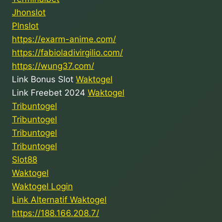
Jhonslot
Plnslot
https://exarm-anime.com/
https://fabioladivirgilio.com/
https://wung37.com/
Link Bonus Slot
Waktogel
Link Freebet 2024
Waktogel
Tribuntogel
Tribuntogel
Tribuntogel
Tribuntogel
Slot88
Waktogel
Waktogel Login
Link Alternatif Waktogel
https://188.166.208.7/