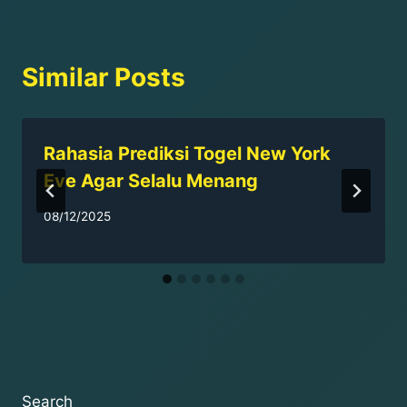
Similar Posts
Rahasia Prediksi Togel New York
Eve Agar Selalu Menang
08/12/2025
Search