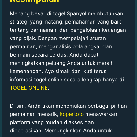
Menang besar di togel Spanyol membutuhkan
strategi yang matang, pemahaman yang baik
tentang permainan, dan pengelolaan keuangan
yang bijak. Dengan mempelajari aturan
permainan, menganalisis pola angka, dan
bermain secara cerdas, Anda dapat
meningkatkan peluang Anda untuk meraih
kemenangan. Ayo simak dan ikuti terus
informasi togel online secara lengkap hanya di
TOGEL ONLINE
.
Di sini. Anda akan menemukan berbagai pilihan
permainan menarik,
kopertoto
menawarkan
platform yang mudah diakses dan
dioperasikan. Memungkinkan Anda untuk