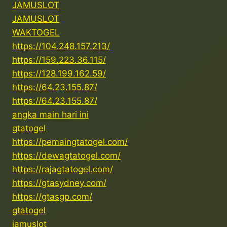
JAMUSLOT
JAMUSLOT
WAKTOGEL
https://104.248.157.213/
https://159.223.36.115/
https://128.199.162.59/
https://64.23.155.87/
https://64.23.155.87/
angka main hari ini
gtatogel
https://pemaingtatogel.com/
https://dewagtatogel.com/
https://rajagtatogel.com/
https://gtasydney.com/
https://gtasgp.com/
gtatogel
jamuslot