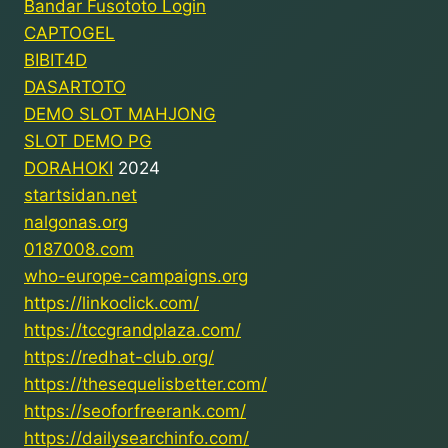
Bandar Fusototo Login
CAPTOGEL
BIBIT4D
DASARTOTO
DEMO SLOT MAHJONG
SLOT DEMO PG
DORAHOKI
2024
startsidan.net
nalgonas.org
0187008.com
who-europe-campaigns.org
https://linkoclick.com/
https://tccgrandplaza.com/
https://redhat-club.org/
https://thesequelisbetter.com/
https://seoforfreerank.com/
https://dailysearchinfo.com/