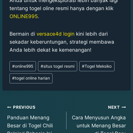
Anda untuk mengeksplorasi lebih banyak lagi
tentang togel oline resmi hanya dengan klik
ONLINE995
.
Bermain di
versace4d login
kini lebih dari
sekadar keberuntungan, strategi membawa
Anda lebih dekat ke kemenangan!
Post
#
online995
#
situs togel resmi
#
Togel Meksiko
Tags:
#
togel online harian
Post
PREVIOUS
NEXT
Panduan Menang
Cara Menyusun Angka
navigation
Besar di Togel Chili
untuk Menang Besar