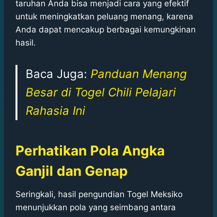
taruhan Anda bisa menjadi cara yang efektif
untuk meningkatkan peluang menang, karena
Anda dapat mencakup berbagai kemungkinan
hasil.
Baca Juga:
Panduan Menang
Besar di Togel Chili Pelajari
Rahasia Ini
Perhatikan Pola Angka
Ganjil dan Genap
Seringkali, hasil pengundian Togel Meksiko
menunjukkan pola yang seimbang antara