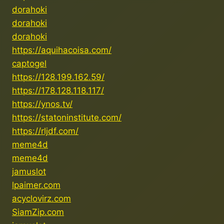
dorahoki
dorahoki
dorahoki
https://aquihacoisa.com/
captogel
https://128.199.162.59/
https://178.128.118.117/
https://ynos.tv/
https://statoninstitute.com/
https://rljdf.com/
meme4d
meme4d
jamuslot
lpaimer.com
acyclovirz.com
SiamZip.com