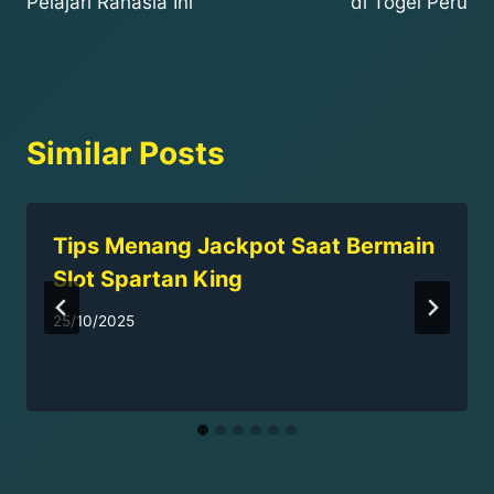
Pelajari Rahasia Ini
di Togel Peru
Similar Posts
Tips Menang Jackpot Saat Bermain
Slot Spartan King
25/10/2025