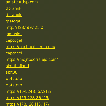
amateurdsp.com
dorahoki
dorahoki
gtatogel
http://128.199.125.0/
jamuslot
captogel
https://canhocitizent.com/
captogel
https://mojitocorralejo.com/
slot thailand
slot88
bbfstoto
bbfstoto
https://104.248.157.213/
https://159.223.36.115/
https://178.128.118.117/