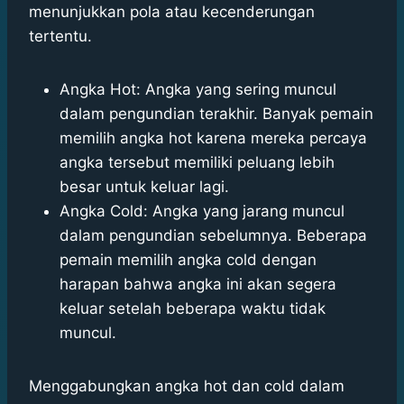
menunjukkan pola atau kecenderungan
tertentu.
Angka Hot: Angka yang sering muncul
dalam pengundian terakhir. Banyak pemain
memilih angka hot karena mereka percaya
angka tersebut memiliki peluang lebih
besar untuk keluar lagi.
Angka Cold: Angka yang jarang muncul
dalam pengundian sebelumnya. Beberapa
pemain memilih angka cold dengan
harapan bahwa angka ini akan segera
keluar setelah beberapa waktu tidak
muncul.
Menggabungkan angka hot dan cold dalam