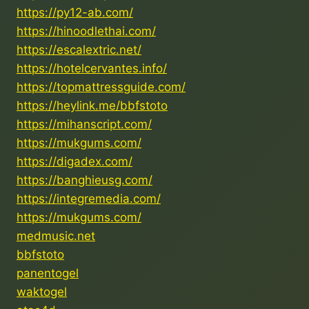
https://py12-ab.com/
https://hinoodlethai.com/
https://escalextric.net/
https://hotelcervantes.info/
https://topmattressguide.com/
https://heylink.me/bbfstoto
https://mihanscript.com/
https://mukgums.com/
https://digadex.com/
https://banghieusg.com/
https://integremedia.com/
https://mukgums.com/
medmusic.net
bbfstoto
panentogel
waktogel