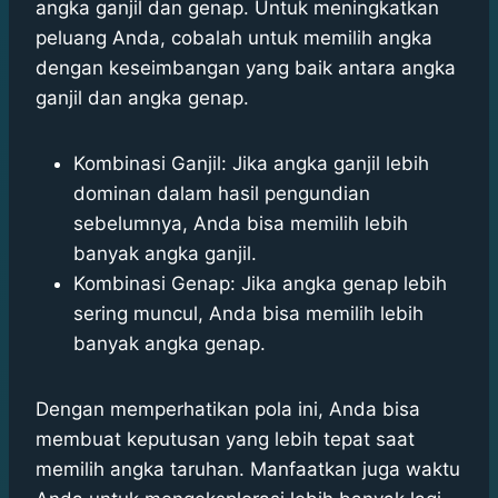
angka ganjil dan genap. Untuk meningkatkan
peluang Anda, cobalah untuk memilih angka
dengan keseimbangan yang baik antara angka
ganjil dan angka genap.
Kombinasi Ganjil: Jika angka ganjil lebih
dominan dalam hasil pengundian
sebelumnya, Anda bisa memilih lebih
banyak angka ganjil.
Kombinasi Genap: Jika angka genap lebih
sering muncul, Anda bisa memilih lebih
banyak angka genap.
Dengan memperhatikan pola ini, Anda bisa
membuat keputusan yang lebih tepat saat
memilih angka taruhan. Manfaatkan juga waktu