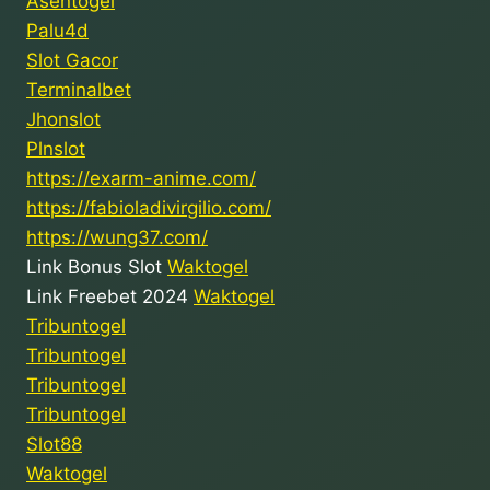
Asentogel
Palu4d
Slot Gacor
Terminalbet
Jhonslot
Plnslot
https://exarm-anime.com/
https://fabioladivirgilio.com/
https://wung37.com/
Link Bonus Slot
Waktogel
Link Freebet 2024
Waktogel
Tribuntogel
Tribuntogel
Tribuntogel
Tribuntogel
Slot88
Waktogel