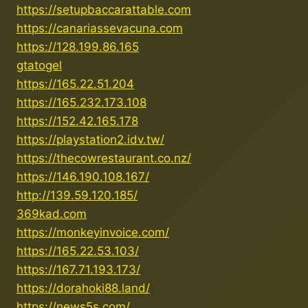
https://setupbaccarattable.com
https://canariassevacuna.com
https://128.199.86.165
gtatogel
https://165.22.51.204
https://165.232.173.108
https://152.42.165.178
https://playstation2.idv.tw/
https://thecowrestaurant.co.nz/
https://146.190.108.167/
http://139.59.120.185/
369kad.com
https://monkeyinvoice.com/
https://165.22.53.103/
https://167.71.193.173/
https://dorahoki88.land/
https://news5s.com/