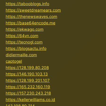
https://tabooblogs.info
https://sweetdreamears.com
https://thenewswaves.com
https://base64encode.me
https://ekwago.com
https://64vn.com
https://tecnogl.com
https://blogsactu.info
didiermaille.com
captogel
https://128.199.80.208
https://146.190.103.13
https://128.199.201.107
https://165.232.160.119
https://157.230.243.218
https://kellerwilliams.co.id
143.198.80.214