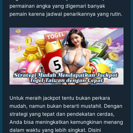
e
t
e
t
s
e
r
permainan angka yang digemari banyak
b
t
g
s
e
e
pemain karena jadwal penarikannya yang rutin.
o
e
r
A
n
o
r
a
p
g
k
m
p
e
r
Untuk meraih jackpot tentu bukan perkara
mudah, namun bukan berarti mustahil. Dengan
strategi yang tepat dan pendekatan cerdas,
Anda bisa meningkatkan kemungkinan menang
dalam waktu yang lebih singkat. Disini