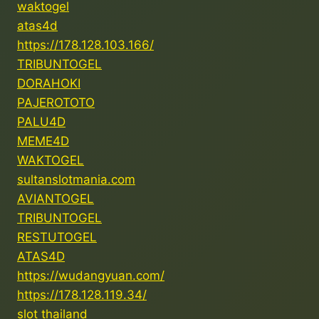
waktogel
atas4d
https://178.128.103.166/
TRIBUNTOGEL
DORAHOKI
PAJEROTOTO
PALU4D
MEME4D
WAKTOGEL
sultanslotmania.com
AVIANTOGEL
TRIBUNTOGEL
RESTUTOGEL
ATAS4D
https://wudangyuan.com/
https://178.128.119.34/
slot thailand