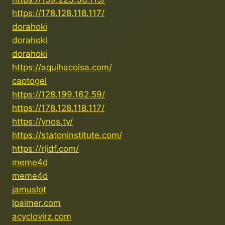
https://178.128.118.117/
dorahoki
dorahoki
dorahoki
https://aquihacoisa.com/
captogel
https://128.199.162.59/
https://178.128.118.117/
https://ynos.tv/
https://statoninstitute.com/
https://rljdf.com/
meme4d
meme4d
jamuslot
lpaimer.com
acyclovirz.com