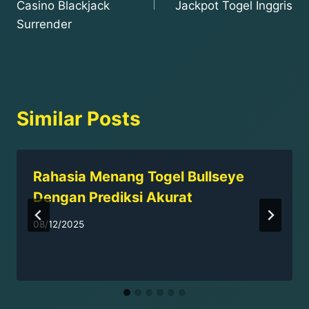
Casino Blackjack
Jackpot Togel Inggris
Surrender
Similar Posts
Rahasia Menang Togel Bullseye
Dengan Prediksi Akurat
08/12/2025