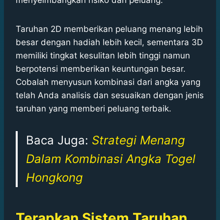
menyeimbangkan risiko dan peluang.
Taruhan 2D memberikan peluang menang lebih
besar dengan hadiah lebih kecil, sementara 3D
memiliki tingkat kesulitan lebih tinggi namun
berpotensi memberikan keuntungan besar.
Cobalah menyusun kombinasi dari angka yang
telah Anda analisis dan sesuaikan dengan jenis
taruhan yang memberi peluang terbaik.
Baca Juga:
Strategi Menang
Dalam ​Kombinasi Angka Togel
Hongkong
Terapkan Sistem Taruhan