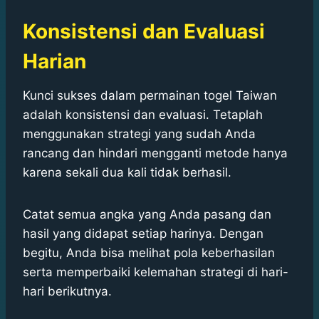
Konsistensi dan Evaluasi
Harian
Kunci sukses dalam permainan togel Taiwan
adalah konsistensi dan evaluasi. Tetaplah
menggunakan strategi yang sudah Anda
rancang dan hindari mengganti metode hanya
karena sekali dua kali tidak berhasil.
Catat semua angka yang Anda pasang dan
hasil yang didapat setiap harinya. Dengan
begitu, Anda bisa melihat pola keberhasilan
serta memperbaiki kelemahan strategi di hari-
hari berikutnya.