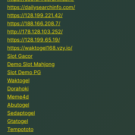
https://dailysearchinfo.com/
https://128.199.221.42/
https://188.166.208.7/
http://178.128.103.252/
https://128.199.65.19/
https://waktogel168.vzy.io/
Slot Gacor
Demo Slot Mahjong
Slot Demo PG
Waktogel
Dorahoki
Meme4d
Abutogel
Sedaptogel
Gtatogel
Tempototo