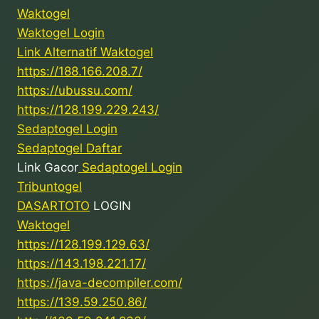
Waktogel
Waktogel Login
Link Alternatif Waktogel
https://188.166.208.7/
https://ubussu.com/
https://128.199.229.243/
Sedaptogel Login
Sedaptogel Daftar
Link Gacor
Sedaptogel Login
Tribuntogel
DASARTOTO
LOGIN
Waktogel
https://128.199.129.63/
https://143.198.221.17/
https://java-decompiler.com/
https://139.59.250.86/