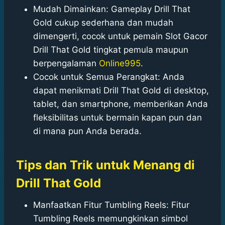
Mudah Dimainkan: Gameplay Drill That
Gold cukup sederhana dan mudah
dimengerti, cocok untuk pemain Slot Gacor
Drill That Gold tingkat pemula maupun
berpengalaman
Online995
.
Cocok untuk Semua Perangkat: Anda
dapat menikmati Drill That Gold di desktop,
tablet, dan smartphone, memberikan Anda
fleksibilitas untuk bermain kapan pun dan
di mana pun Anda berada.
Tips dan Trik untuk Menang di
Drill That Gold
Manfaatkan Fitur Tumbling Reels: Fitur
Tumbling Reels memungkinkan simbol