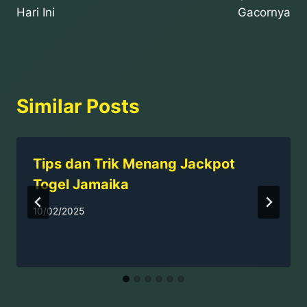
Hari Ini
Gacornya
Similar Posts
Tips dan Trik Menang Jackpot
Togel Jamaika
10/02/2025