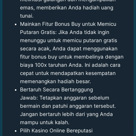
emas, memberikan Anda hadiah uang
tunai.
Mainkan Fitur Bonus Buy untuk Memicu
Putaran Gratis: Jika Anda tidak ingin
menunggu untuk memicu putaran gratis
secara acak, Anda dapat menggunakan
fitur bonus buy untuk membelinya dengan
biaya 100x taruhan Anda. Ini adalah cara
cepat untuk mendapatkan kesempatan
memenangkan hadiah besar.
Bertaruh Secara Bertanggung
Jawab: Tetapkan anggaran sebelum
bermain dan patuhi anggaran tersebut.
Jangan bertaruh lebih dari yang Anda
mampu untuk kalah.
Pilih Kasino Online Bereputasi