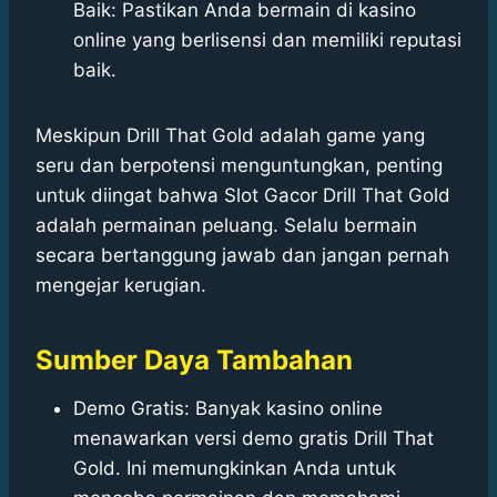
Baik: Pastikan Anda bermain di kasino
online yang berlisensi dan memiliki reputasi
baik.
Meskipun Drill That Gold adalah game yang
seru dan berpotensi menguntungkan, penting
untuk diingat bahwa Slot Gacor Drill That Gold
adalah permainan peluang. Selalu bermain
secara bertanggung jawab dan jangan pernah
mengejar kerugian.
Sumber Daya Tambahan
Demo Gratis: Banyak kasino online
menawarkan versi demo gratis Drill That
Gold. Ini memungkinkan Anda untuk