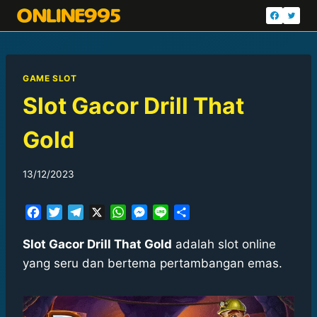
Skip
to
content
GAME SLOT
Slot Gacor Drill That
Gold
By
13/12/2023
admincgmbling
F
T
T
X
W
M
L
S
a
w
e
h
e
i
h
c
i
l
a
s
n
a
Slot Gacor Drill That Gold
adalah slot online
e
t
e
t
s
e
r
yang seru dan bertema pertambangan emas.
b
t
g
s
e
e
o
e
r
A
n
o
r
a
p
g