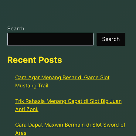
Search
Search
Recent Posts
Cara Agar Menang Besar di Game Slot
Mustang Trail
Trik Rahasia Menang Cepat di Slot Big Juan
Anti Zonk
Cara Dapat Maxwin Bermain di Slot Sword of
Ares