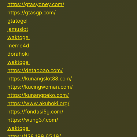
https://gtasydney.com/
https://gtasgp.com/
gtatogel
jamuslot
waktogel
meme4d
dorahoki
waktogel
https://detaobao.com/
https://kunangslot88.com/
https://kucingwoman.com/
https://kunangpeko.com/
https://www.akuhoki.org/
https://fondasi5g.com/
https://wung37.com/
waktogel
https://128.199.65.19/