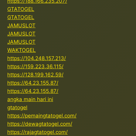
https://188.166.235.207/
GTATOGEL
GTATOGEL
JAMUSLOT
JAMUSLOT
JAMUSLOT
WAKTOGEL
https://104.248.157.213/
https://159.223.36.115/
https://128.199.162.59/
https://64.23.155.87/
https://64.23.155.87/
angka main hari ini
gtatogel
https://pemaingtatogel.com/
https://dewagtatogel.com/
https://rajagtatogel.com/