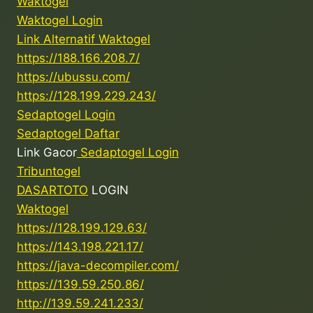
Waktogel
Waktogel Login
Link Alternatif Waktogel
https://188.166.208.7/
https://ubussu.com/
https://128.199.229.243/
Sedaptogel Login
Sedaptogel Daftar
Link Gacor
Sedaptogel Login
Tribuntogel
DASARTOTO
LOGIN
Waktogel
https://128.199.129.63/
https://143.198.221.17/
https://java-decompiler.com/
https://139.59.250.86/
http://139.59.241.233/