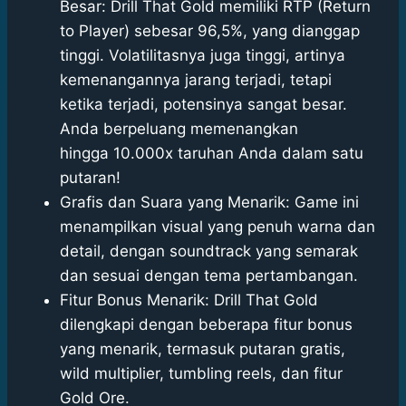
Besar: Drill That Gold memiliki RTP (Return
to Player) sebesar 96,5%, yang dianggap
tinggi. Volatilitasnya juga tinggi, artinya
kemenangannya jarang terjadi, tetapi
ketika terjadi, potensinya sangat besar.
Anda berpeluang memenangkan
hingga 10.000x taruhan Anda dalam satu
putaran!
Grafis dan Suara yang Menarik: Game ini
menampilkan visual yang penuh warna dan
detail, dengan soundtrack yang semarak
dan sesuai dengan tema pertambangan.
Fitur Bonus Menarik: Drill That Gold
dilengkapi dengan beberapa fitur bonus
yang menarik, termasuk putaran gratis,
wild multiplier, tumbling reels, dan fitur
Gold Ore.