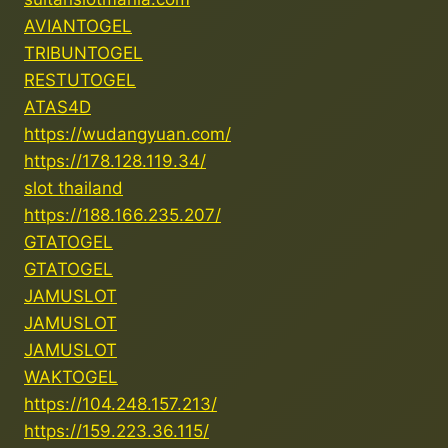
AVIANTOGEL
TRIBUNTOGEL
RESTUTOGEL
ATAS4D
https://wudangyuan.com/
https://178.128.119.34/
slot thailand
https://188.166.235.207/
GTATOGEL
GTATOGEL
JAMUSLOT
JAMUSLOT
JAMUSLOT
WAKTOGEL
https://104.248.157.213/
https://159.223.36.115/