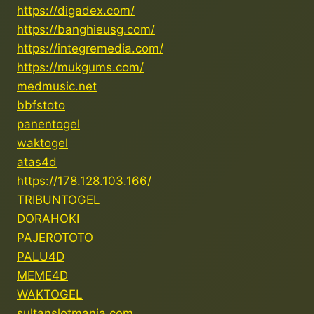
https://digadex.com/
https://banghieusg.com/
https://integremedia.com/
https://mukgums.com/
medmusic.net
bbfstoto
panentogel
waktogel
atas4d
https://178.128.103.166/
TRIBUNTOGEL
DORAHOKI
PAJEROTOTO
PALU4D
MEME4D
WAKTOGEL
sultanslotmania.com