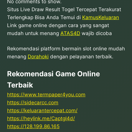
No comments to show.
Situs Live Draw Result Togel Tercepat Terakurat
Terlengkap Bisa Anda Temui di
KamusKeluaran
Link game online dengan cara yang sangat
mudah untuk menang
ATAS4D
wajib dicoba
Rekomendasi platform bermain slot online mudah
menang
Dorahoki
dengan pelayanan terbaik.
Rekomendasi Game Online
Terbaik
https://www.termpaper4you.com
https://sidecarcc.com
https://keluarantercepat.com/
https://heylink.me/Captgl4d/
https://128.199.86.165