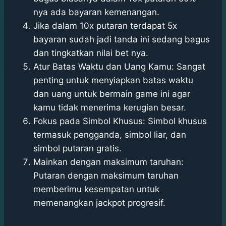
nya ada bayaran kemenangan.
Jika dalam 10x putaran terdapat 5x
bayaran sudah jadi tanda ini sedang bagus
dan tingkatkan nilai bet nya.
Atur Batas Waktu dan Uang Kamu: Sangat
penting untuk menyiapkan batas waktu
dan uang untuk bermain game ini agar
kamu tidak menerima kerugian besar.
Fokus pada Simbol Khusus: Simbol khusus
termasuk pengganda, simbol liar, dan
simbol putaran gratis.
Mainkan dengan maksimum taruhan:
Putaran dengan maksimum taruhan
memberimu kesempatan untuk
memenangkan jackpot progresif.