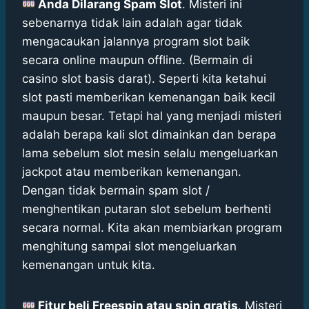
Anda Dilarang Spam Slot
. Misteri ini
sebenarnya tidak lain adalah agar tidak
mengacaukan jalannya program slot baik
secara online maupun offline. (Bermain di
casino slot basis darat). Seperti kita ketahui
slot pasti memberikan kemenangan baik kecil
maupun besar. Tetapi hal yang menjadi misteri
adalah berapa kali slot dimainkan dan berapa
lama sebelum slot mesin selalu mengeluarkan
jackpot atau memberikan kemenangan.
Dengan tidak bermain spam slot /
menghentikan putaran slot sebelum berhenti
secara normal. Kita akan membiarkan program
menghitung sampai slot mengeluarkan
kemenangan untuk kita.
Fitur beli Freespin atau spin gratis
. Misteri