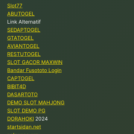
Slot77
ABUTOGEL
Link Alternatif
SEDAPTOGEL
GTATOGEL
AVIANTOGEL
RESTUTOGEL
SLOT GACOR MAXWIN
Bandar Fusototo Login
CAPTOGEL
BIBIT4D
DASARTOTO
DEMO SLOT MAHJONG
SLOT DEMO PG
DORAHOKI
2024
startsidan.net