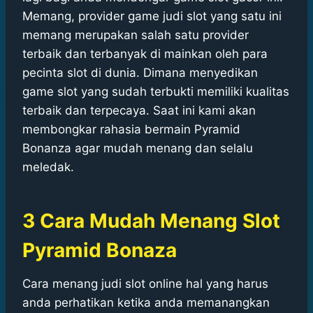
Memang, provider game judi slot yang satu ini
memang merupakan salah satu provider
terbaik dan terbanyak di mainkan oleh para
pecinta slot di dunia. Dimana menyedikan
game slot yang sudah terbukti memiliki kualitas
terbaik dan terpecaya. Saat ini kami akan
membongkar rahasia bermain Pyramid
Bonanza agar mudah menang dan selalu
meledak.
3 Cara Mudah Menang Slot
Pyramid Bonaza
Cara menang judi slot online hal yang harus
anda perhatikan ketika anda memanangkan