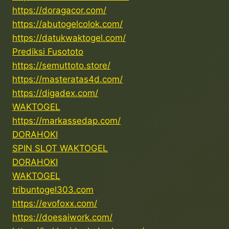
https://doragacor.com/
https://abutogelcolok.com/
https://datukwaktogel.com/
Prediksi Fusototo
https://semuttoto.store/
https://masteratas4d.com/
https://digadex.com/
WAKTOGEL
https://markassedap.com/
DORAHOKI
SPIN SLOT WAKTOGEL
DORAHOKI
WAKTOGEL
tribuntogel303.com
https://evofoxx.com/
https://doesaiwork.com/