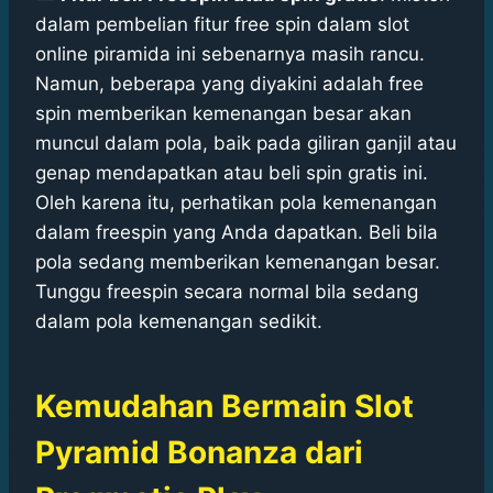
dalam pembelian fitur free spin dalam slot
online piramida ini sebenarnya masih rancu.
Namun, beberapa yang diyakini adalah free
spin memberikan kemenangan besar akan
muncul dalam pola, baik pada giliran ganjil atau
genap mendapatkan atau beli spin gratis ini.
Oleh karena itu, perhatikan pola kemenangan
dalam freespin yang Anda dapatkan. Beli bila
pola sedang memberikan kemenangan besar.
Tunggu freespin secara normal bila sedang
dalam pola kemenangan sedikit.
Kemudahan Bermain Slot
Pyramid Bonanza dari