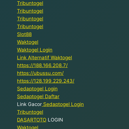
Tribuntogel
Tribuntogel
Tribuntogel
Tribuntogel
Slot88
Waktogel
Waktogel Login
Link Alternatif Waktogel
https://188.166.208.7/
https://ubussu.com/
https://128.199.229.243/
Sedaptogel Login
Sedaptogel Daftar
Link Gacor
Sedaptogel Login
Tribuntogel
DASARTOTO
LOGIN
Waktogel