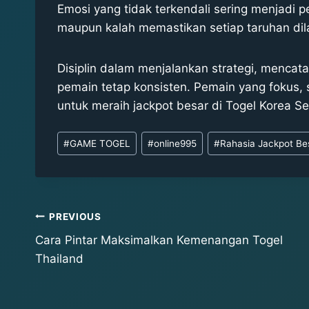
Emosi yang tidak terkendali sering menjadi
maupun kalah memastikan setiap taruhan dila
Disiplin dalam menjalankan strategi, menca
pemain tetap konsisten. Pemain yang fokus, s
untuk meraih jackpot besar di Togel Korea Se
Post
#
GAME TOGEL
#
online995
#
Rahasia Jackpot Be
Tags:
Post
PREVIOUS
Cara Pintar Maksimalkan Kemenangan Togel
navigation
Thailand