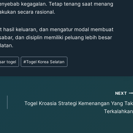
 penyebab kegagalan. Tetap tenang saat menang
kukan secara rasional.
tat hasil keluaran, dan mengatur modal membuat
abar, dan disiplin memiliki peluang lebih besar
latan.
sar togel
#
Togel Korea Selatan
NEXT
Togel Kroasia Strategi Kemenangan Yang Tak
Terkalahkan