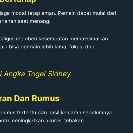
njaga modal tetap aman. Pemain dapat mulai dari
erlahan saat menang.
ekaligus memberi kesempatan memaksimalkan
in bisa bermain lebih lama, fokus, dan
i Angka Togel Sidney
aran Dan Rumus
rumus tertentu dan hasil keluaran sebelumnya
antu meningkatkan akurasi tebakan.