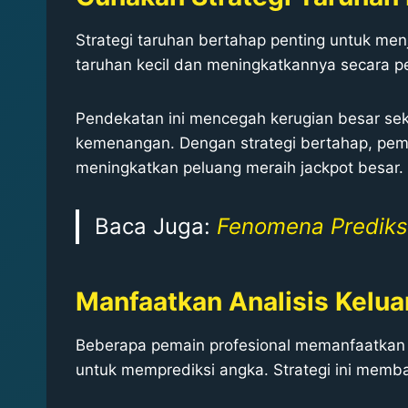
Strategi taruhan bertahap penting untuk me
taruhan kecil dan meningkatkannya secara p
Pendekatan ini mencegah kerugian besar s
kemenangan. Dengan strategi bertahap, pema
meningkatkan peluang meraih jackpot besar.
Baca Juga:
Fenomena Prediks
Manfaatkan Analisis Kelu
Beberapa pemain profesional memanfaatkan 
untuk memprediksi angka. Strategi ini memb