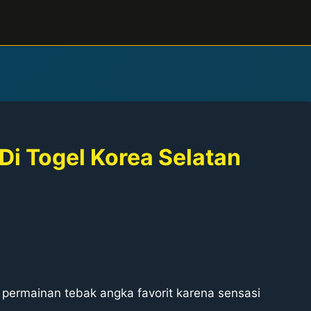
Di Togel Korea Selatan
u permainan tebak angka favorit karena sensasi