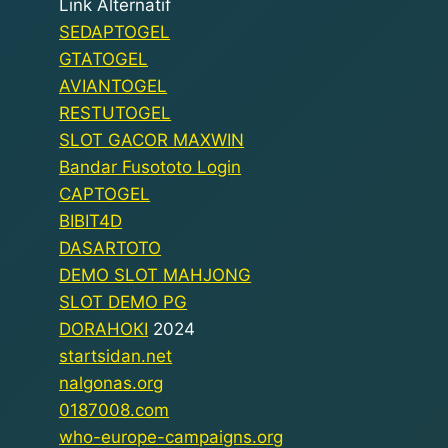
Link Alternatif
SEDAPTOGEL
GTATOGEL
AVIANTOGEL
RESTUTOGEL
SLOT GACOR MAXWIN
Bandar Fusototo Login
CAPTOGEL
BIBIT4D
DASARTOTO
DEMO SLOT MAHJONG
SLOT DEMO PG
DORAHOKI
2024
startsidan.net
nalgonas.org
0187008.com
who-europe-campaigns.org