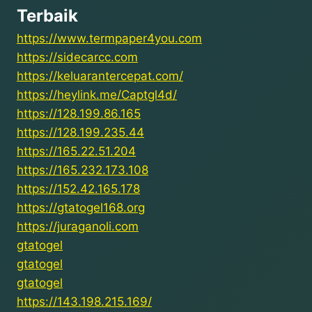
Terbaik
https://www.termpaper4you.com
https://sidecarcc.com
https://keluarantercepat.com/
https://heylink.me/Captgl4d/
https://128.199.86.165
https://128.199.235.44
https://165.22.51.204
https://165.232.173.108
https://152.42.165.178
https://gtatogel168.org
https://juraganoli.com
gtatogel
gtatogel
gtatogel
https://143.198.215.169/