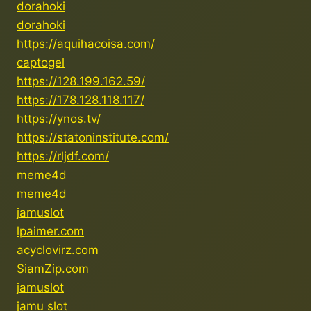
dorahoki
dorahoki
https://aquihacoisa.com/
captogel
https://128.199.162.59/
https://178.128.118.117/
https://ynos.tv/
https://statoninstitute.com/
https://rljdf.com/
meme4d
meme4d
jamuslot
lpaimer.com
acyclovirz.com
SiamZip.com
jamuslot
jamu slot