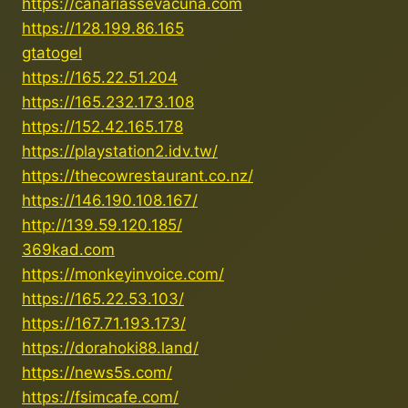
https://canariassevacuna.com
https://128.199.86.165
gtatogel
https://165.22.51.204
https://165.232.173.108
https://152.42.165.178
https://playstation2.idv.tw/
https://thecowrestaurant.co.nz/
https://146.190.108.167/
http://139.59.120.185/
369kad.com
https://monkeyinvoice.com/
https://165.22.53.103/
https://167.71.193.173/
https://dorahoki88.land/
https://news5s.com/
https://fsimcafe.com/