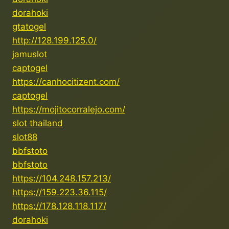
dorahoki
gtatogel
http://128.199.125.0/
jamuslot
captogel
https://canhocitizent.com/
captogel
https://mojitocorralejo.com/
slot thailand
slot88
bbfstoto
bbfstoto
https://104.248.157.213/
https://159.223.36.115/
https://178.128.118.117/
dorahoki