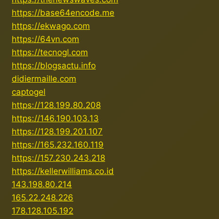
https://base64encode.me
https://ekwago.com
https://64vn.com
https://tecnogl.com
https://blogsactu.info
didiermaille.com
captogel
https://128.199.80.208
https://146.190.103.13
https://128.199.201.107
https://165.232.160.119
https://157.230.243.218
https://kellerwilliams.co.id
143.198.80.214
165.22.248.226
178.128.105.192