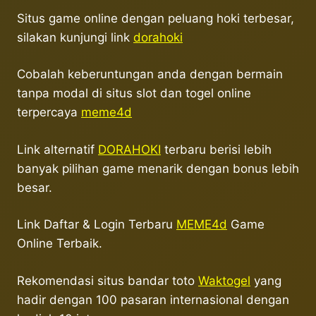
Situs game online dengan peluang hoki terbesar,
silakan kunjungi link
dorahoki
Cobalah keberuntungan anda dengan bermain
tanpa modal di situs slot dan togel online
terpercaya
meme4d
Link alternatif
DORAHOKI
terbaru berisi lebih
banyak pilihan game menarik dengan bonus lebih
besar.
Link Daftar & Login Terbaru
MEME4d
Game
Online Terbaik.
Rekomendasi situs bandar toto
Waktogel
yang
hadir dengan 100 pasaran internasional dengan