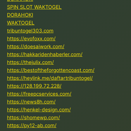
SPIN SLOT WAKTOGEL
DORAHOKI
WAKTOGEL
tribuntogel303.com
https://evofoxx.com/
https://doesaiwork.com/
https://hakkaridenhaberler.com/
https://thejulix.com/
https://bestoftheforgottencoast.com/
https://heylink.me/daftartribuntogel/
https://128.199.72.228/
https://freepcservices.com/
https://news8h.com/
https://henkel-design.com/
https://shomewp.com/
https://py12-ab.com/