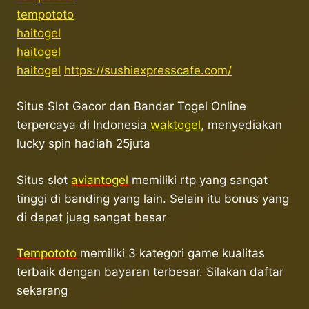
tempototo
haitogel
haitogel
haitogel
https://sushiexpresscafe.com/
Situs Slot Gacor dan Bandar Togel Online
terpercaya di Indonesia
waktogel
, menyediakan
lucky spin hadiah 25juta
Situs slot
aviantogel
memiliki rtp yang sangat
tinggi di banding yang lain. Selain itu bonus yang
di dapat juag sangat besar
Tempototo
memiliki 3 kategori game kualitas
terbaik dengan bayaran terbesar. Silakan daftar
sekarang