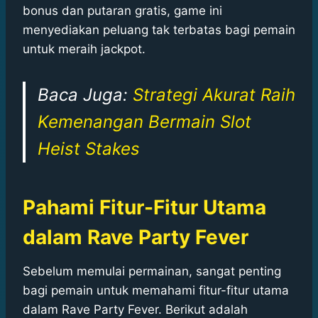
bonus dan putaran gratis, game ini
menyediakan peluang tak terbatas bagi pemain
untuk meraih jackpot.
Baca Juga:
Strategi Akurat Raih
Kemenangan Bermain Slot
Heist Stakes
Pahami Fitur-Fitur Utama
dalam Rave Party Fever
Sebelum memulai permainan, sangat penting
bagi pemain untuk memahami fitur-fitur utama
dalam Rave Party Fever. Berikut adalah