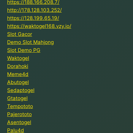
https://188.166.208.7/
http://178.128.103.252/
https://128.199.65.19/
https://waktogel168.vzy.io/
Slot Gacor
Demo Slot Mahjong
Slot Demo PG
Waktogel
Dorahoki
Meme4d
Abutogel
Sedaptogel
Gtatogel
Tempototo
Pajerototo
Asentogel
Palu4d