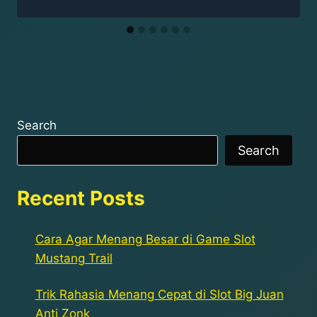
Search
Search
Recent Posts
Cara Agar Menang Besar di Game Slot
Mustang Trail
Trik Rahasia Menang Cepat di Slot Big Juan
Anti Zonk