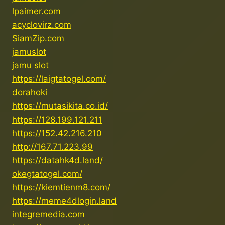
lpaimer.com
acyclovirz.com
SiamZip.com
jamuslot
jamu slot
https://laigtatogel.com/
dorahoki
https://mutasikita.co.id/
https://128.199.121.211
https://152.42.216.210
http://167.71.223.99
https://datahk4d.land/
okegtatogel.com/
https://kiemtienm8.com/
https://meme4dlogin.land
integremedia.com