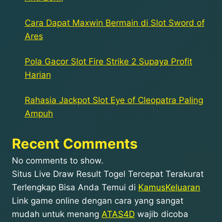
Cara Dapat Maxwin Bermain di Slot Sword of
Ares
Pola Gacor Slot Fire Strike 2 Supaya Profit
Harian
Rahasia Jackpot Slot Eye of Cleopatra Paling
Ampuh
Recent Comments
No comments to show.
Situs Live Draw Result Togel Tercepat Terakurat
Terlengkap Bisa Anda Temui di
KamusKeluaran
Link game online dengan cara yang sangat
mudah untuk menang
ATAS4D
wajib dicoba