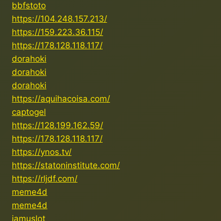
bbfstoto
https://104.248.157.213/
https://159.223.36.115/
https://178.128.118.117/
dorahoki
dorahoki
dorahoki
https://aquihacoisa.com/
captogel
https://128.199.162.59/
https://178.128.118.117/
https://ynos.tv/
https://statoninstitute.com/
https://rljdf.com/
meme4d
meme4d
jamuslot