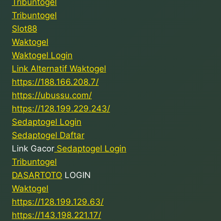
Tribuntogel
Tribuntogel
Slot88
Waktogel
Waktogel Login
Link Alternatif Waktogel
https://188.166.208.7/
https://ubussu.com/
https://128.199.229.243/
Sedaptogel Login
Sedaptogel Daftar
Link Gacor
Sedaptogel Login
Tribuntogel
DASARTOTO
LOGIN
Waktogel
https://128.199.129.63/
https://143.198.221.17/