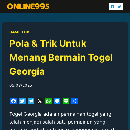
Skip
to
content
GAME TOGEL
Pola & Trik Untuk
Menang Bermain Togel
Georgia
By
05/03/2025
admincgmbling
F
T
T
X
W
M
L
S
a
w
e
h
e
i
h
c
i
l
a
s
n
a
Togel Georgia adalah permainan togel yang
e
t
e
t
s
e
r
telah menjadi salah satu permainan yang
b
t
g
s
e
e
menarik perhatian banyak penggemar lotre di