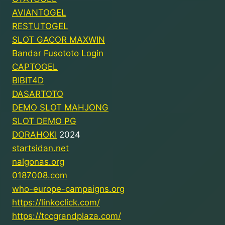
AVIANTOGEL
RESTUTOGEL
SLOT GACOR MAXWIN
Bandar Fusototo Login
CAPTOGEL
BIBIT4D
DASARTOTO
DEMO SLOT MAHJONG
SLOT DEMO PG
DORAHOKI
2024
startsidan.net
nalgonas.org
0187008.com
who-europe-campaigns.org
https://linkoclick.com/
https://tccgrandplaza.com/