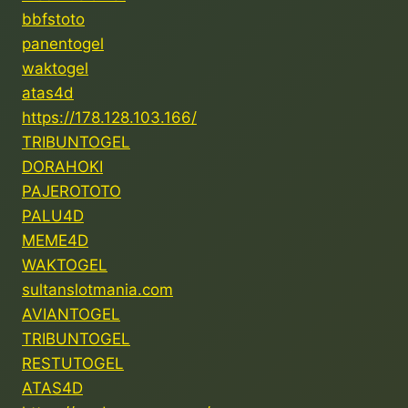
bbfstoto
panentogel
waktogel
atas4d
https://178.128.103.166/
TRIBUNTOGEL
DORAHOKI
PAJEROTOTO
PALU4D
MEME4D
WAKTOGEL
sultanslotmania.com
AVIANTOGEL
TRIBUNTOGEL
RESTUTOGEL
ATAS4D