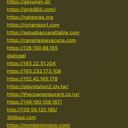
https://gayunan.id/
https://gmb800.com/
https://nalgonas.org
https://richersport.com
https://setupbaccarattable.com
https://canariassevacuna.com
https://128.199.86.165
gtatogel
https://165.22.51.204
https://165.232.173.108
https://152.42.165.178
https://playstation2.idv.tw/
https://thecowrestaurant.co.nz/
https://146.190.108.167/
http://139.59.120.185/
369kad.com
https://monkeyinvoice.com/