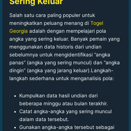
Sering Keluar
Salah satu cara paling populer untuk
meningkatkan peluang menang di
Togel
Georgia
adalah dengan mempelajari pola
angka yang sering keluar. Banyak pemain yang
menggunakan data historis dari undian
sebelumnya untuk mengidentifikasi “angka
panas” (angka yang sering muncul) dan “angka
dingin” (angka yang jarang keluar).
Langkah-
langkah sederhana untuk menganalisis pola:
Kumpulkan data hasil undian dari
beberapa minggu atau bulan terakhir.
Catat angka-angka yang sering muncul
dalam data tersebut.
Gunakan angka-angka tersebut sebagai