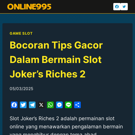
Skip
to
content
GAME SLOT
Bocoran Tips Gacor
Dalam Bermain Slot
Joker’s Riches 2
By
05/03/2025
admincgmbling
F
T
T
X
W
M
L
S
a
w
e
h
e
i
h
c
i
l
a
s
n
a
Slot Joker’s Riches 2 adalah permainan slot
e
t
e
t
s
e
r
online yang menawarkan pengalaman bermain
b
t
g
s
e
e
yang menghibur dengan tema abad