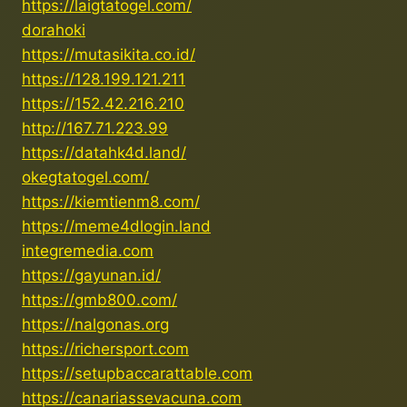
https://laigtatogel.com/
dorahoki
https://mutasikita.co.id/
https://128.199.121.211
https://152.42.216.210
http://167.71.223.99
https://datahk4d.land/
okegtatogel.com/
https://kiemtienm8.com/
https://meme4dlogin.land
integremedia.com
https://gayunan.id/
https://gmb800.com/
https://nalgonas.org
https://richersport.com
https://setupbaccarattable.com
https://canariassevacuna.com