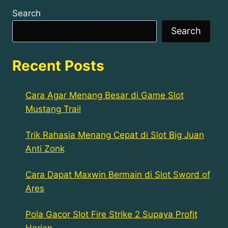
Search
Search
Recent Posts
Cara Agar Menang Besar di Game Slot
Mustang Trail
Trik Rahasia Menang Cepat di Slot Big Juan
Anti Zonk
Cara Dapat Maxwin Bermain di Slot Sword of
Ares
Pola Gacor Slot Fire Strike 2 Supaya Profit