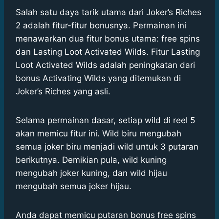
Salah satu daya tarik utama dari Joker’s Riches
2 adalah fitur-fitur bonusnya. Permainan ini
menawarkan dua fitur bonus utama: free spins
dan Lasting Loot Activated Wilds. Fitur Lasting
Loot Activated Wilds adalah peningkatan dari
bonus Activating Wilds yang ditemukan di
Joker’s Riches yang asli.
Selama permainan dasar, setiap wild di reel 5
akan memicu fitur ini. Wild biru mengubah
semua joker biru menjadi wild untuk 3 putaran
berikutnya. Demikian pula, wild kuning
mengubah joker kuning, dan wild hijau
mengubah semua joker hijau.
Anda dapat memicu putaran bonus free spins