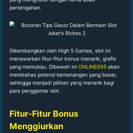
o
e
r
A
n
pertengahan.
o
r
a
p
g
k
m
p
e
r
Dikembangkan oleh High 5 Games, slot ini
menawarkan fitur-fitur bonus menarik, grafis
yang memukau. Dibawah ini
ONLINE995
akan
membahas potensi kemenangan yang besar,
sehingga menjadi pilihan yang menarik bagi
para penggemar slot.
Fitur-Fitur Bonus
Menggiurkan