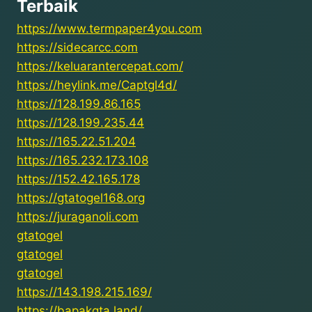
Terbaik
https://www.termpaper4you.com
https://sidecarcc.com
https://keluarantercepat.com/
https://heylink.me/Captgl4d/
https://128.199.86.165
https://128.199.235.44
https://165.22.51.204
https://165.232.173.108
https://152.42.165.178
https://gtatogel168.org
https://juraganoli.com
gtatogel
gtatogel
gtatogel
https://143.198.215.169/
https://bapakgta.land/