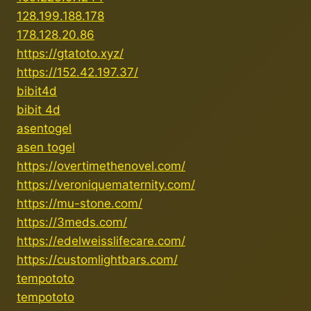
128.199.188.178
178.128.20.86
https://gtatoto.xyz/
https://152.42.197.37/
bibit4d
bibit 4d
asentogel
asen togel
https://overtimethenovel.com/
https://veroniquematernity.com/
https://mu-stone.com/
https://3meds.com/
https://edelweisslifecare.com/
https://customlightbars.com/
tempototo
tempototo