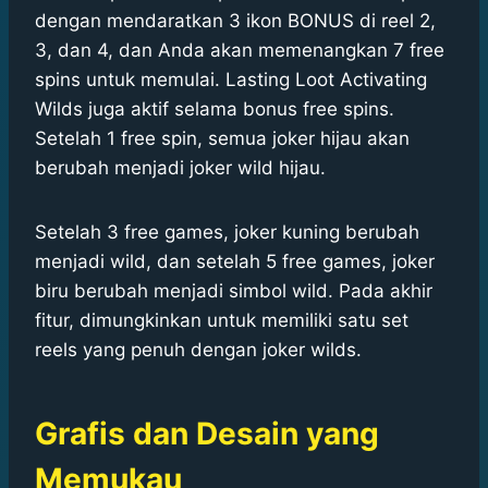
dengan mendaratkan 3 ikon BONUS di reel 2,
3, dan 4, dan Anda akan memenangkan 7 free
spins untuk memulai. Lasting Loot Activating
Wilds juga aktif selama bonus free spins.
Setelah 1 free spin, semua joker hijau akan
berubah menjadi joker wild hijau.
Setelah 3 free games, joker kuning berubah
menjadi wild, dan setelah 5 free games, joker
biru berubah menjadi simbol wild. Pada akhir
fitur, dimungkinkan untuk memiliki satu set
reels yang penuh dengan joker wilds.
Grafis dan Desain yang
Memukau