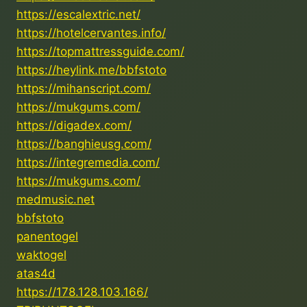
https://escalextric.net/
https://hotelcervantes.info/
https://topmattressguide.com/
https://heylink.me/bbfstoto
https://mihanscript.com/
https://mukgums.com/
https://digadex.com/
https://banghieusg.com/
https://integremedia.com/
https://mukgums.com/
medmusic.net
bbfstoto
panentogel
waktogel
atas4d
https://178.128.103.166/