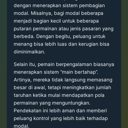
dengan menerapkan sistem pembagian
modal. Misalnya, bagi modal beberapa
menjadi bagian kecil untuk beberapa
putaran permainan atau jenis pasaran yang
berbeda. Dengan begitu, peluang untuk
menang bisa lebih luas dan kerugian bisa
diminimalkan.
Selain itu, pemain berpengalaman biasanya
menerapkan sistem “main bertahap”.
Artinya, mereka tidak langsung memasang
besar di awal, tetapi meningkatkan jumlah
taruhan ketika mulai mendapatkan pola
permainan yang menguntungkan.
Pendekatan ini lebih aman dan memberi
peluang kontrol yang lebih baik terhadap
modal.