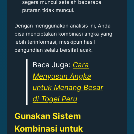
segera muncul setelah beberapa
putaran tidak muncul.
Dengan menggunakan analisis ini, Anda
bisa menciptakan kombinasi angka yang
lebih terinformasi, meskipun hasil
pengundian selalu bersifat acak.
Baca Juga:
Cara
Menyusun Angka
untuk Menang Besar
di Togel Peru
Gunakan Sistem
Kombinasi untuk