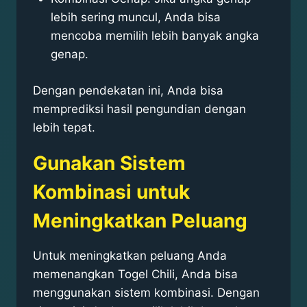
lebih sering muncul, Anda bisa
mencoba memilih lebih banyak angka
genap.
Dengan pendekatan ini, Anda bisa
memprediksi hasil pengundian dengan
lebih tepat.
Gunakan Sistem
Kombinasi untuk
Meningkatkan Peluang
Untuk meningkatkan peluang Anda
memenangkan Togel Chili, Anda bisa
menggunakan sistem kombinasi. Dengan