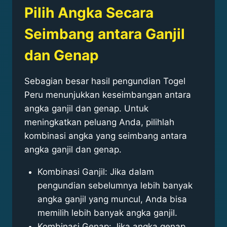
Pilih Angka Secara
Seimbang antara Ganjil
dan Genap
Sebagian besar hasil pengundian Togel
Peru menunjukkan keseimbangan antara
angka ganjil dan genap. Untuk
meningkatkan peluang Anda, pilihlah
kombinasi angka yang seimbang antara
angka ganjil dan genap.
Kombinasi Ganjil: Jika dalam
pengundian sebelumnya lebih banyak
angka ganjil yang muncul, Anda bisa
memilih lebih banyak angka ganjil.
Kombinasi Genap: Jika angka genap