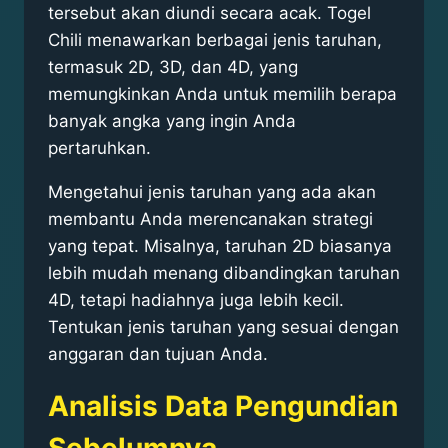
tersebut akan diundi secara acak. Togel
Chili menawarkan berbagai jenis taruhan,
termasuk 2D, 3D, dan 4D, yang
memungkinkan Anda untuk memilih berapa
banyak angka yang ingin Anda
pertaruhkan.
Mengetahui jenis taruhan yang ada akan
membantu Anda merencanakan strategi
yang tepat. Misalnya, taruhan 2D biasanya
lebih mudah menang dibandingkan taruhan
4D, tetapi hadiahnya juga lebih kecil.
Tentukan jenis taruhan yang sesuai dengan
anggaran dan tujuan Anda.
Analisis Data Pengundian
Sebelumnya