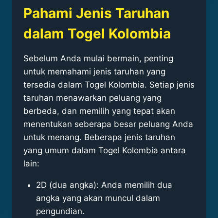
Pahami Jenis Taruhan
dalam Togel Kolombia
Sebelum Anda mulai bermain, penting
untuk memahami jenis taruhan yang
tersedia dalam Togel Kolombia. Setiap jenis
taruhan menawarkan peluang yang
berbeda, dan memilih yang tepat akan
menentukan seberapa besar peluang Anda
untuk menang. Beberapa jenis taruhan
yang umum dalam Togel Kolombia antara
lain:
2D (dua angka): Anda memilih dua
angka yang akan muncul dalam
pengundian.