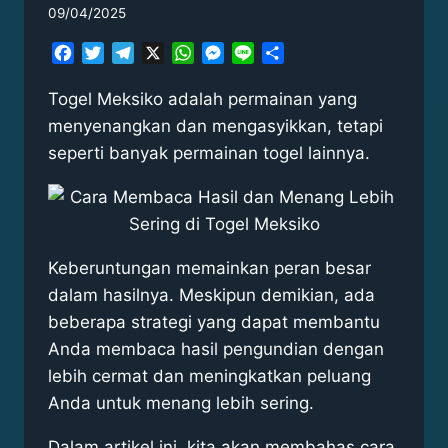
09/04/2025
Facebook
Twitter
Telegram
X
WhatsApp
Messenger
Line
Share
Togel Meksiko adalah permainan yang
menyenangkan dan mengasyikkan, tetapi
seperti banyak permainan togel lainnya.
Keberuntungan memainkan peran besar
dalam hasilnya. Meskipun demikian, ada
beberapa strategi yang dapat membantu
Anda membaca hasil pengundian dengan
lebih cermat dan meningkatkan peluang
Anda untuk menang lebih sering.
Dalam artikel ini, kita akan membahas cara