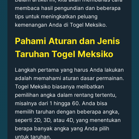
membaca hasil pengundian dan beberapa
tips untuk meningkatkan peluang
kemenangan Anda di Togel Meksiko.
Pahami Aturan dan Jenis
Taruhan Togel Meksiko
Langkah pertama yang harus Anda lakukan
adalah memahami aturan dasar permainan.
Togel Meksiko biasanya melibatkan
pemilihan angka dalam rentang tertentu,
misalnya dari 1 hingga 60. Anda bisa
memilih taruhan dengan beberapa angka,
seperti 2D, 3D, atau 4D, yang menentukan
berapa banyak angka yang Anda pilih
untuk taruhan.