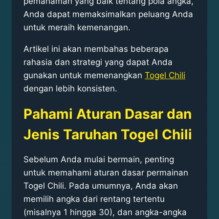
pemahaman yang baik tentang pola angka,
Anda dapat memaksimalkan peluang Anda
untuk meraih kemenangan.
Artikel ini akan membahas beberapa
rahasia dan strategi yang dapat Anda
gunakan untuk memenangkan
Togel Chili
dengan lebih konsisten.
Pahami Aturan Dasar dan
Jenis Taruhan Togel Chili
Sebelum Anda mulai bermain, penting
untuk memahami aturan dasar permainan
Togel Chili. Pada umumnya, Anda akan
memilih angka dari rentang tertentu
(misalnya 1 hingga 30), dan angka-angka