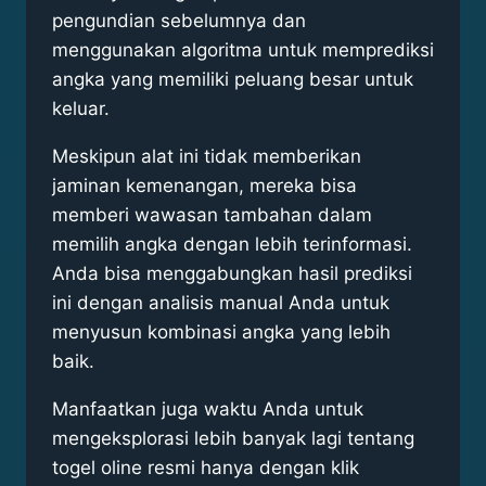
pengundian sebelumnya dan
menggunakan algoritma untuk memprediksi
angka yang memiliki peluang besar untuk
keluar.
Meskipun alat ini tidak memberikan
jaminan kemenangan, mereka bisa
memberi wawasan tambahan dalam
memilih angka dengan lebih terinformasi.
Anda bisa menggabungkan hasil prediksi
ini dengan analisis manual Anda untuk
menyusun kombinasi angka yang lebih
baik.
Manfaatkan juga waktu Anda untuk
mengeksplorasi lebih banyak lagi tentang
togel oline resmi hanya dengan klik