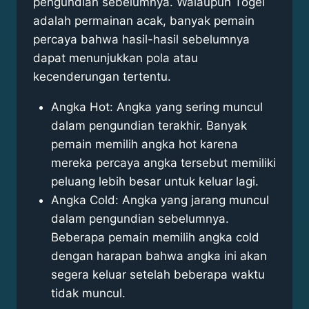
pengundian sebelumnya. Walaupun Togel
adalah permainan acak, banyak pemain
percaya bahwa hasil-hasil sebelumnya
dapat menunjukkan pola atau
kecenderungan tertentu.
Angka Hot: Angka yang sering muncul
dalam pengundian terakhir. Banyak
pemain memilih angka hot karena
mereka percaya angka tersebut memiliki
peluang lebih besar untuk keluar lagi.
Angka Cold: Angka yang jarang muncul
dalam pengundian sebelumnya.
Beberapa pemain memilih angka cold
dengan harapan bahwa angka ini akan
segera keluar setelah beberapa waktu
tidak muncul.