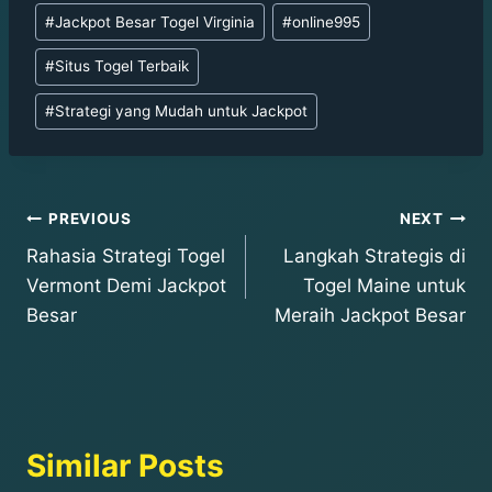
Post
#
Jackpot Besar Togel Virginia
#
online995
Tags:
#
Situs Togel Terbaik
#
Strategi yang Mudah untuk Jackpot
Post
PREVIOUS
NEXT
Rahasia Strategi Togel
Langkah Strategis di
navigation
Vermont Demi Jackpot
Togel Maine untuk
Besar
Meraih Jackpot Besar
Similar Posts