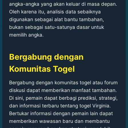
angka-angka yang akan keluar di masa depan.
Oleh karena itu, analisis data sebaiknya
digunakan sebagai alat bantu tambahan,
bukan sebagai satu-satunya dasar untuk
memilih angka.
Bergabung dengan
Komunitas Togel
Bergabung dengan komunitas togel atau forum
diskusi dapat memberikan manfaat tambahan.
Di sini, pemain dapat berbagi prediksi, strategi,
dan informasi terbaru tentang togel Virginia.
Bertukar informasi dengan pemain lain dapat
memberikan wawasan baru dan membantu