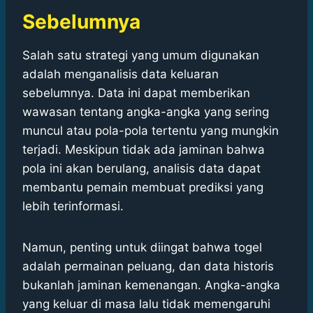
Sebelumnya
Salah satu strategi yang umum digunakan
adalah menganalisis data keluaran
sebelumnya. Data ini dapat memberikan
wawasan tentang angka-angka yang sering
muncul atau pola-pola tertentu yang mungkin
terjadi. Meskipun tidak ada jaminan bahwa
pola ini akan berulang, analisis data dapat
membantu pemain membuat prediksi yang
lebih terinformasi.
Namun, penting untuk diingat bahwa togel
adalah permainan peluang, dan data historis
bukanlah jaminan kemenangan. Angka-angka
yang keluar di masa lalu tidak memengaruhi