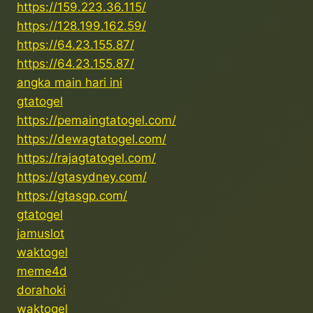
https://159.223.36.115/
https://128.199.162.59/
https://64.23.155.87/
https://64.23.155.87/
angka main hari ini
gtatogel
https://pemaingtatogel.com/
https://dewagtatogel.com/
https://rajagtatogel.com/
https://gtasydney.com/
https://gtasgp.com/
gtatogel
jamuslot
waktogel
meme4d
dorahoki
waktogel