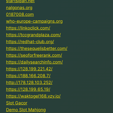
startsidan.net
nalgonas.org
0187008.com
who-europe-campaigns.org
https://linkoclick.com/
https://tccgrandplaza.com/
https://redhat-club.org/
https://thesequelisbetter.com/
https://seoforfreerank.com/
https://dailysearchinfo.com/
https://128.199.221.42/
https://188.166.208.7/
http://178.128.103.252/
https://128.199.65.19/
https://waktogel168.vzy.io/
Slot Gacor
Demo Slot Mahjong