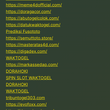
https://meme4dofficial.com/
https://doragacor.com/
https://abutogelcolok.com/
https://datukwaktogel.com/
Prediksi Fusototo
https://semuttoto.store/
https://masteratas4d.com/
https://digadex.com/
WAKTOGEL
https://markassedap.com/
DORAHOKI
SPIN SLOT WAKTOGEL
DORAHOKI
WAKTOGEL
tribuntogel303.com
https://evofoxx.com/