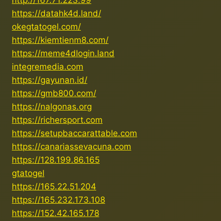
https://datahk4d.land/
okegtatogel.com/
https://kiemtienm8.com/
https://meme4dlogin.land
integremedia.com
https://gayunan.id/
https://gmb800.com/
https://nalgonas.org
https://richersport.com
https://setupbaccarattable.com
https://canariassevacuna.com
https://128.199.86.165
gtatogel
https://165.22.51.204
https://165.232.173.108
https://152.42.165.178