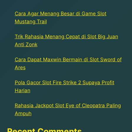
Cara Agar Menang Besar di Game Slot
Mustang Trail
Trik Rahasia Menang Cepat di Slot Big Juan
Anti Zonk
Cara Dapat Maxwin Bermain di Slot Sword of
Ares
Pola Gacor Slot Fire Strike 2 Supaya Profit
Harian
Rahasia Jackpot Slot Eye of Cleopatra Paling
Ampuh
Recent Comments