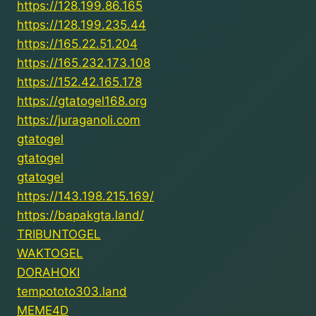
https://128.199.86.165
https://128.199.235.44
https://165.22.51.204
https://165.232.173.108
https://152.42.165.178
https://gtatogel168.org
https://juraganoli.com
gtatogel
gtatogel
gtatogel
https://143.198.215.169/
https://bapakgta.land/
TRIBUNTOGEL
WAKTOGEL
DORAHOKI
tempototo303.land
MEME4D