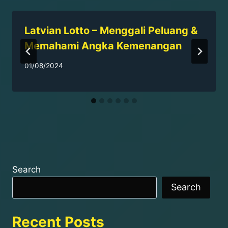
Latvian Lotto – Menggali Peluang &
Memahami Angka Kemenangan
01/08/2024
Search
Search
Recent Posts