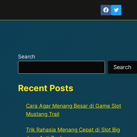
Search
Search
Recent Posts
Cara Agar Menang Besar di Game Slot
Mustang Trail
Trik Rahasia Menang Cepat di Slot Big