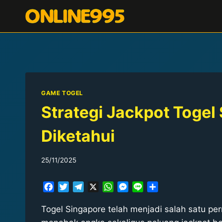
Skip
to
content
GAME TOGEL
Strategi Jackpot Togel
Diketahui
By
25/11/2025
Charlotte
F
T
T
X
W
M
L
S
a
w
e
h
e
i
h
c
i
l
a
s
n
a
Togel Singapore telah menjadi salah satu per
e
t
e
t
s
e
r