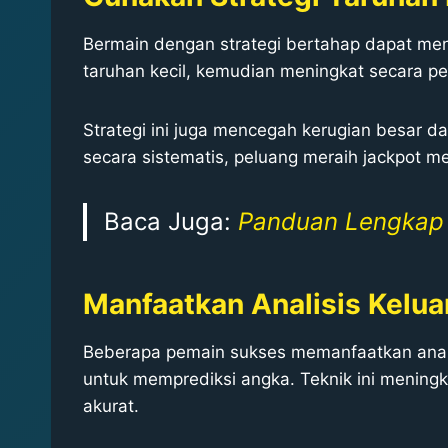
Bermain dengan strategi bertahap dapat men
taruhan kecil, kemudian meningkat secara p
Strategi ini juga mencegah kerugian besar 
secara sistematis, peluang meraih jackpot me
Baca Juga:
Panduan Lengkap 
Manfaatkan Analisis Kelu
Beberapa pemain sukses memanfaatkan anali
untuk memprediksi angka. Teknik ini menin
akurat.