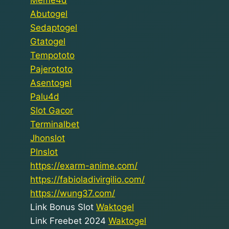
Meme4d
Abutogel
Sedaptogel
Gtatogel
Tempototo
Pajerototo
Asentogel
Panduan Lengkap Cara Memilih
Palu4d
Angka Togel Belgia
Slot Gacor
Terminalbet
09/04/2025
Jhonslot
Plnslot
https://exarm-anime.com/
https://fabioladivirgilio.com/
https://wung37.com/
Link Bonus Slot
Waktogel
Link Freebet 2024
Waktogel