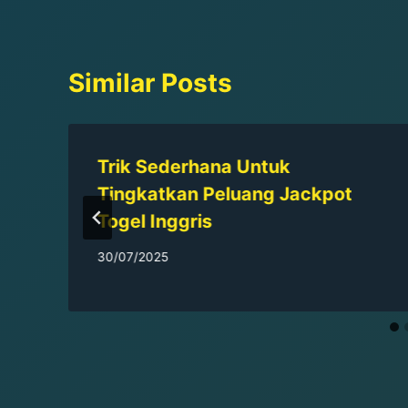
Similar Posts
Trik Sederhana Untuk
Tingkatkan Peluang Jackpot
Togel Inggris
30/07/2025