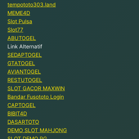
tempototo303.land
MEME4D
Slot Pulsa
Slot77
ABUTOGEL
Link Alternatif
SEDAPTOGEL
GTATOGEL
AVIANTOGEL
RESTUTOGEL
SLOT GACOR MAXWIN
Bandar Fusototo Login
CAPTOGEL
BIBIT4D
DASARTOTO
DEMO SLOT MAHJONG
SLOT DEMO PG