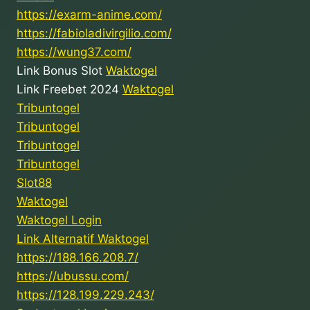
https://exarm-anime.com/
https://fabioladivirgilio.com/
https://wung37.com/
Link Bonus Slot
Waktogel
Link Freebet 2024
Waktogel
Tribuntogel
Tribuntogel
Tribuntogel
Tribuntogel
Slot88
Waktogel
Waktogel Login
Link Alternatif Waktogel
https://188.166.208.7/
https://ubussu.com/
https://128.199.229.243/