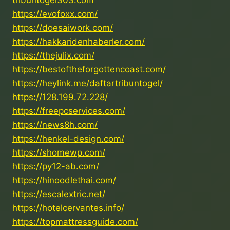
https://evofoxx.com/
https://doesaiwork.com/
https://hakkaridenhaberler.com/
https://thejulix.com/
https://bestoftheforgottencoast.com/
https://heylink.me/daftartribuntogel/
https://128.199.72.228/
https://freepcservices.com/
https://news8h.com/
https://henkel-design.com/
https://shomewp.com/
https://py12-ab.com/
https://hinoodlethai.com/
https://escalextric.net/
https://hotelcervantes.info/
https://topmattressguide.com/