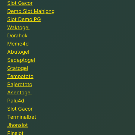
Slot Gacor
Demo Slot Mahjong
Slot Demo PG
Waktogel
Dorahoki
Meme4d
Abutogel
Sedaptogel
Gtatogel
Tempototo
Pajerototo
Asentogel
Palu4d
Slot Gacor
Terminalbet
Jhonslot
Plnslot