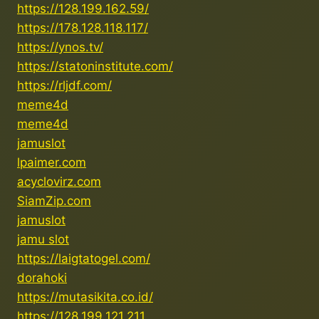
https://128.199.162.59/
https://178.128.118.117/
https://ynos.tv/
https://statoninstitute.com/
https://rljdf.com/
meme4d
meme4d
jamuslot
lpaimer.com
acyclovirz.com
SiamZip.com
jamuslot
jamu slot
https://laigtatogel.com/
dorahoki
https://mutasikita.co.id/
https://128.199.121.211