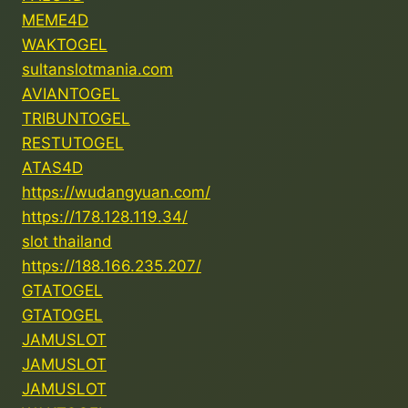
MEME4D
WAKTOGEL
sultanslotmania.com
AVIANTOGEL
TRIBUNTOGEL
RESTUTOGEL
ATAS4D
https://wudangyuan.com/
https://178.128.119.34/
slot thailand
https://188.166.235.207/
GTATOGEL
GTATOGEL
JAMUSLOT
JAMUSLOT
JAMUSLOT