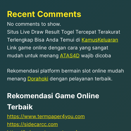
Recent Comments
No comments to show.
Situs Live Draw Result Togel Tercepat Terakurat
Terlengkap Bisa Anda Temui di
KamusKeluaran
Link game online dengan cara yang sangat
mudah untuk menang
ATAS4D
wajib dicoba
Rekomendasi platform bermain slot online mudah
menang
Dorahoki
dengan pelayanan terbaik.
Rekomendasi Game Online
Terbaik
https://www.termpaper4you.com
https://sidecarcc.com