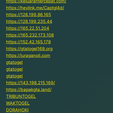
https://keluarantercepat.com/
https://heylink.me/Captgl4d/
https://128.199.86.165
https://128.199.235.44
https://165.22.51.204
https://165.232.173.108
https://152.42.165.178
https://gtatogel168.org
https://juraganoli.com
gtatogel
gtatogel
gtatogel
https://143.198.215.169/
https://bapakgta.land/
TRIBUNTOGEL
WAKTOGEL
DORAHOKI