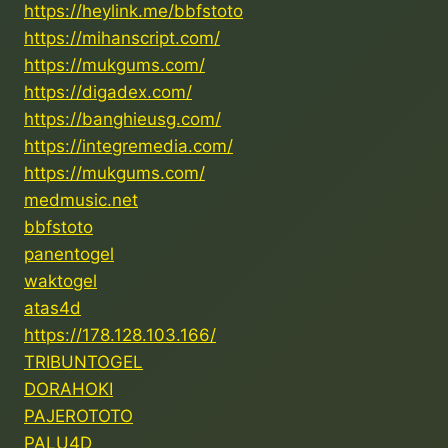
https://heylink.me/bbfstoto
https://mihanscript.com/
https://mukgums.com/
https://digadex.com/
https://banghieusg.com/
https://integremedia.com/
https://mukgums.com/
medmusic.net
bbfstoto
panentogel
waktogel
atas4d
https://178.128.103.166/
TRIBUNTOGEL
DORAHOKI
PAJEROTOTO
PALU4D