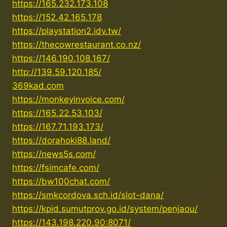
https://165.232.173.108
https://152.42.165.178
https://playstation2.idv.tw/
https://thecowrestaurant.co.nz/
https://146.190.108.167/
http://139.59.120.185/
369kad.com
https://monkeyinvoice.com/
https://165.22.53.103/
https://167.71.193.173/
https://dorahoki88.land/
https://news5s.com/
https://fsimcafe.com/
https://bw100chat.com/
https://smkcordova.sch.id/slot-dana/
https://kpid.sumutprov.go.id/system/penjaou/
https://143.198.220.90:8071/