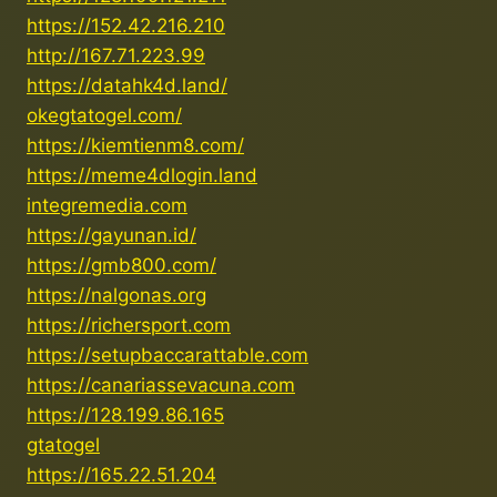
https://152.42.216.210
http://167.71.223.99
https://datahk4d.land/
okegtatogel.com/
https://kiemtienm8.com/
https://meme4dlogin.land
integremedia.com
https://gayunan.id/
https://gmb800.com/
https://nalgonas.org
https://richersport.com
https://setupbaccarattable.com
https://canariassevacuna.com
https://128.199.86.165
gtatogel
https://165.22.51.204