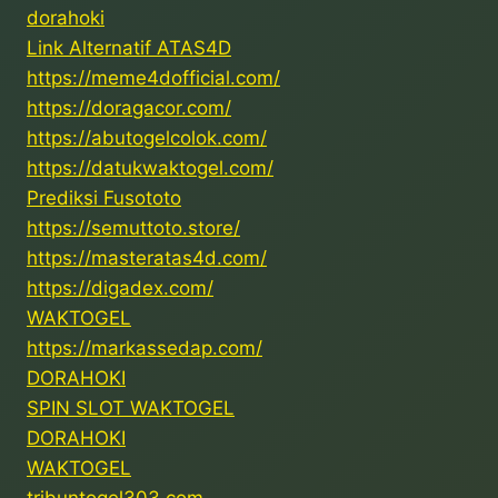
dorahoki
Link Alternatif ATAS4D
https://meme4dofficial.com/
https://doragacor.com/
https://abutogelcolok.com/
https://datukwaktogel.com/
Prediksi Fusototo
https://semuttoto.store/
https://masteratas4d.com/
https://digadex.com/
WAKTOGEL
https://markassedap.com/
DORAHOKI
SPIN SLOT WAKTOGEL
DORAHOKI
WAKTOGEL
tribuntogel303.com