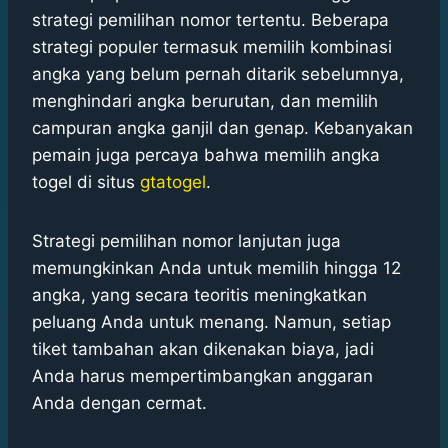
strategi pemilihan nomor tertentu. Beberapa
strategi populer termasuk memilih kombinasi
angka yang belum pernah ditarik sebelumnya,
menghindari angka berurutan, dan memilih
campuran angka ganjil dan genap. Kebanyakan
pemain juga percaya bahwa memilih angka
togel di situs
gtatogel
.
Strategi pemilihan nomor lanjutan juga
memungkinkan Anda untuk memilih hingga 12
angka, yang secara teoritis meningkatkan
peluang Anda untuk menang. Namun, setiap
tiket tambahan akan dikenakan biaya, jadi
Anda harus mempertimbangkan anggaran
Anda dengan cermat.