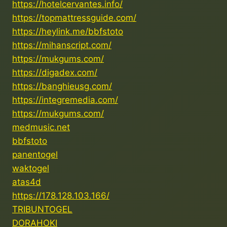
https://hotelcervantes.info/
https://topmattressguide.com/
https://heylink.me/bbfstoto
https://mihanscript.com/
https://mukgums.com/
https://digadex.com/
https://banghieusg.com/
https://integremedia.com/
https://mukgums.com/
medmusic.net
bbfstoto
panentogel
waktogel
atas4d
https://178.128.103.166/
TRIBUNTOGEL
DORAHOKI