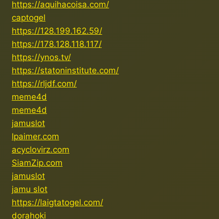
https://aquihacoisa.com/
captogel
https://128.199.162.59/
https://178.128.118.117/
https://ynos.tv/
https://statoninstitute.com/
https://rljdf.com/
meme4d
meme4d
jamuslot
lpaimer.com
acyclovirz.com
SiamZip.com
jamuslot
jamu slot
https://laigtatogel.com/
dorahoki