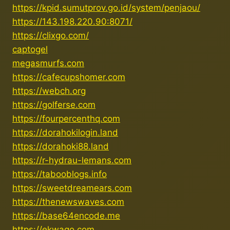
https://kpid.sumutprov.go.id/system/penjaou/
https://143.198.220.90:8071/
https://clixgo.com/
captogel
megasmurfs.com
https://cafecupshomer.com
https://webch.org
https://golferse.com
https://fourpercenthq.com
https://dorahokilogin.land
https://dorahoki88.land
https://r-hydrau-lemans.com
https://tabooblogs.info
https://sweetdreamears.com
https://thenewswaves.com
https://base64encode.me
https://ekwago.com