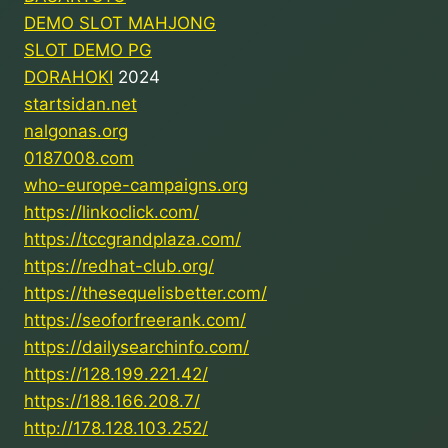
DEMO SLOT MAHJONG
SLOT DEMO PG
DORAHOKI
2024
startsidan.net
nalgonas.org
0187008.com
who-europe-campaigns.org
https://linkoclick.com/
https://tccgrandplaza.com/
https://redhat-club.org/
https://thesequelisbetter.com/
https://seoforfreerank.com/
https://dailysearchinfo.com/
https://128.199.221.42/
https://188.166.208.7/
http://178.128.103.252/