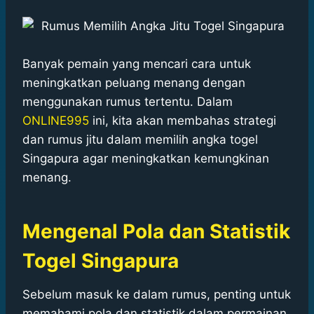
k
m
p
e
r
Banyak pemain yang mencari cara untuk
meningkatkan peluang menang dengan
menggunakan rumus tertentu. Dalam
ONLINE995
ini, kita akan membahas strategi
dan rumus jitu dalam memilih angka togel
Singapura agar meningkatkan kemungkinan
menang.
Mengenal Pola dan Statistik
Togel Singapura
Sebelum masuk ke dalam rumus, penting untuk
memahami pola dan statistik dalam permainan