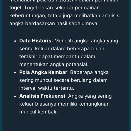
togel. Togel bukan sekadar permainan
keberuntungan, tetapi juga melibatkan analisis
angka berdasarkan hasil sebelumnya.
Data Historis
: Meneliti angka-angka yang
sering keluar dalam beberapa bulan
terakhir dapat membantu dalam
menentukan angka potensial.
Pola Angka Kembar
: Beberapa angka
sering muncul secara berulang dalam
interval waktu tertentu.
Analisis Frekuensi
: Angka yang sering
keluar biasanya memiliki kemungkinan
muncul kembali.