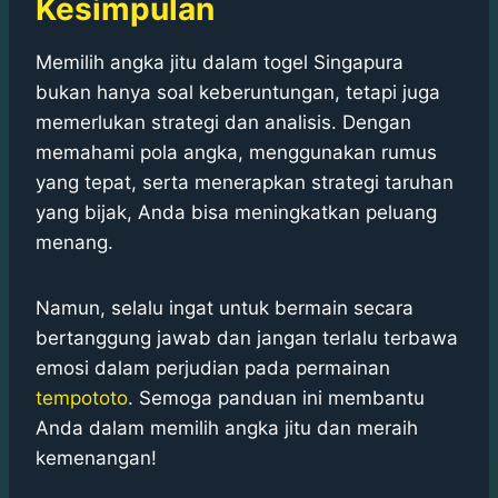
Kesimpulan
Memilih angka jitu dalam togel Singapura
bukan hanya soal keberuntungan, tetapi juga
memerlukan strategi dan analisis. Dengan
memahami pola angka, menggunakan rumus
yang tepat, serta menerapkan strategi taruhan
yang bijak, Anda bisa meningkatkan peluang
menang.
Namun, selalu ingat untuk bermain secara
bertanggung jawab dan jangan terlalu terbawa
emosi dalam perjudian pada permainan
tempototo
. Semoga panduan ini membantu
Anda dalam memilih angka jitu dan meraih
kemenangan!