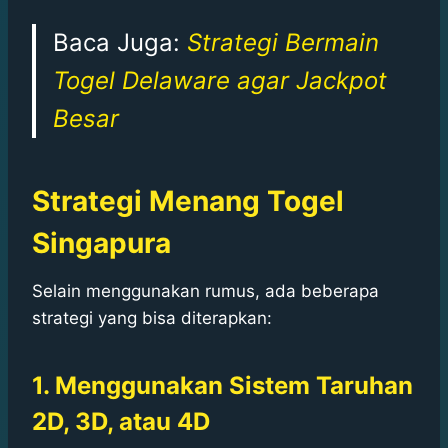
Baca Juga:
Strategi Bermain
Togel Delaware agar Jackpot
Besar
Strategi Menang Togel
Singapura
Selain menggunakan rumus, ada beberapa
strategi yang bisa diterapkan:
1. Menggunakan Sistem Taruhan
2D, 3D, atau 4D