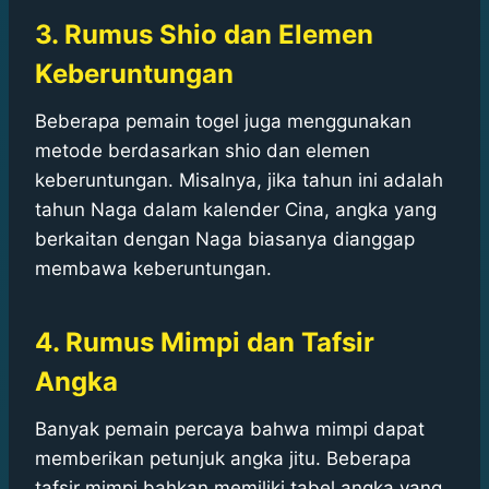
3. Rumus Shio dan Elemen
Keberuntungan
Beberapa pemain togel juga menggunakan
metode berdasarkan shio dan elemen
keberuntungan. Misalnya, jika tahun ini adalah
tahun Naga dalam kalender Cina, angka yang
berkaitan dengan Naga biasanya dianggap
membawa keberuntungan.
4. Rumus Mimpi dan Tafsir
Angka
Banyak pemain percaya bahwa mimpi dapat
memberikan petunjuk angka jitu. Beberapa
tafsir mimpi bahkan memiliki tabel angka yang