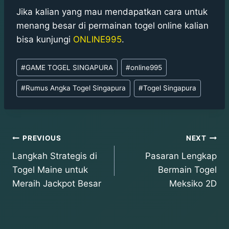
Jika kalian yang mau mendapatkan cara untuk
menang besar di permainan togel online kalian
bisa kunjungi
ONLINE995
.
Post
#
GAME TOGEL SINGAPURA
#
online995
Tags:
#
Rumus Angka Togel Singapura
#
Togel Singapura
Post
PREVIOUS
NEXT
Langkah Strategis di
Pasaran Lengkap
navigation
Togel Maine untuk
Bermain Togel
Meraih Jackpot Besar
Meksiko 2D