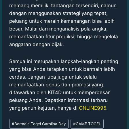
memang memiliki tantangan tersendiri, namun
dengan menggunakan strategi yang tepat,
peluang untuk meraih kemenangan bisa lebih
besar. Mulai dari menganalisis pola angka,
memanfaatkan fitur prediksi, hingga mengelola
anggaran dengan bijak.
Semua ini merupakan langkah-langkah penting
yang bisa Anda terapkan untuk bermain lebih
cerdas. Jangan lupa juga untuk selalu
memanfaatkan bonus dan promosi yang
ditawarkan oleh KIT4D untuk memperbesar
peluang Anda. Dapatkan informasi terbaru
yang penuh kejutan, hanya di
ONLINE995
.
Post
#
Bermain Togel Carolina Day
#
GAME TOGEL
Tags: