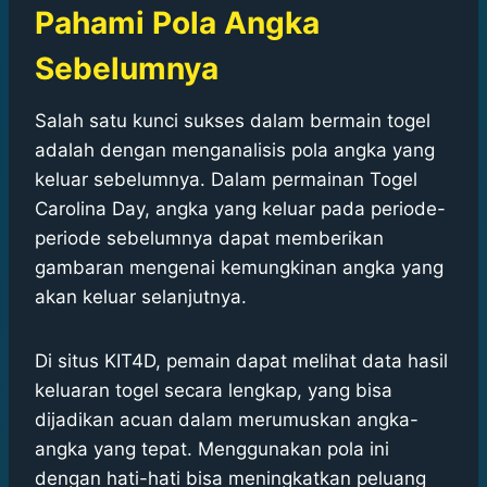
Pahami Pola Angka
Sebelumnya
Salah satu kunci sukses dalam bermain togel
adalah dengan menganalisis pola angka yang
keluar sebelumnya. Dalam permainan Togel
Carolina Day, angka yang keluar pada periode-
periode sebelumnya dapat memberikan
gambaran mengenai kemungkinan angka yang
akan keluar selanjutnya.
Di situs KIT4D, pemain dapat melihat data hasil
keluaran togel secara lengkap, yang bisa
dijadikan acuan dalam merumuskan angka-
angka yang tepat. Menggunakan pola ini
dengan hati-hati bisa meningkatkan peluang