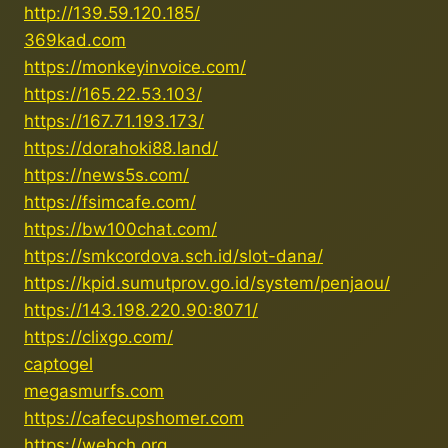
http://139.59.120.185/
369kad.com
https://monkeyinvoice.com/
https://165.22.53.103/
https://167.71.193.173/
https://dorahoki88.land/
https://news5s.com/
https://fsimcafe.com/
https://bw100chat.com/
https://smkcordova.sch.id/slot-dana/
https://kpid.sumutprov.go.id/system/penjaou/
https://143.198.220.90:8071/
https://clixgo.com/
captogel
megasmurfs.com
https://cafecupshomer.com
https://webch.org