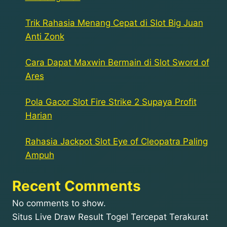
Trik Rahasia Menang Cepat di Slot Big Juan
Anti Zonk
Cara Dapat Maxwin Bermain di Slot Sword of
Ares
Pola Gacor Slot Fire Strike 2 Supaya Profit
Harian
Rahasia Jackpot Slot Eye of Cleopatra Paling
Ampuh
Recent Comments
No comments to show.
Situs Live Draw Result Togel Tercepat Terakurat