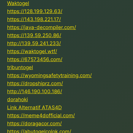
Waktogel
https://128.199.129.63/
https://143.198.221.17/
https://java-decompiler.com/
https://139.59.250.86/
http://139.59.241.233/
https://waktogel.wtf/
https://67573456.com/
tribuntogel
https://wyomingsafetytraining.com/
https://dropshiprz.com/
http://146.190.100.186/
dorahoki
Link Alternatif ATAS4D
https://meme4dofficial.com/
https://doragacor.com/
https://abutogelcolok.com/