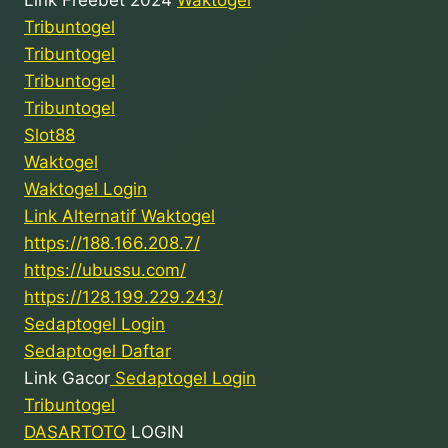
Tribuntogel
Tribuntogel
Tribuntogel
Tribuntogel
Slot88
Waktogel
Waktogel Login
Link Alternatif Waktogel
https://188.166.208.7/
https://ubussu.com/
https://128.199.229.243/
Sedaptogel Login
Sedaptogel Daftar
Link Gacor
Sedaptogel Login
Tribuntogel
DASARTOTO
LOGIN