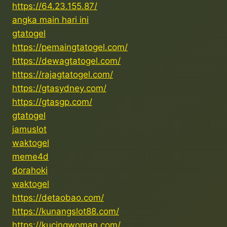
https://64.23.155.87/
angka main hari ini
gtatogel
https://pemaingtatogel.com/
https://dewagtatogel.com/
https://rajagtatogel.com/
https://gtasydney.com/
https://gtasgp.com/
gtatogel
jamuslot
waktogel
meme4d
dorahoki
waktogel
https://detaobao.com/
https://kunangslot88.com/
https://kucingwoman.com/