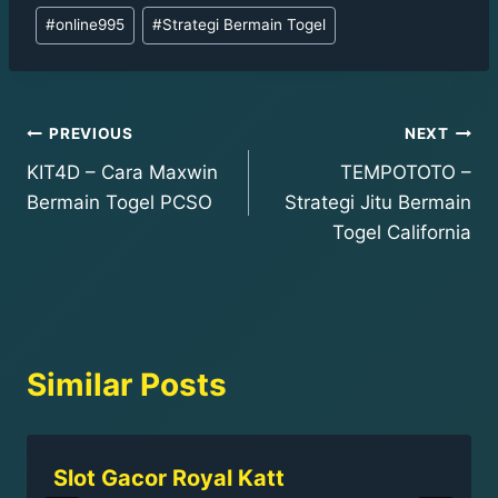
#
online995
#
Strategi Bermain Togel
Post
PREVIOUS
NEXT
KIT4D – Cara Maxwin
TEMPOTOTO –
navigation
Bermain Togel PCSO
Strategi Jitu Bermain
Togel California
Similar Posts
Slot Gacor Royal Katt