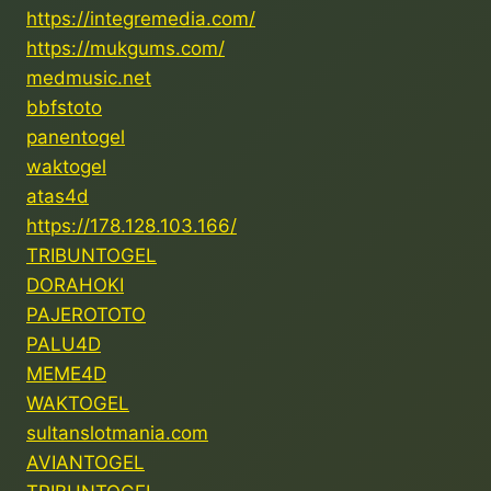
https://integremedia.com/
https://mukgums.com/
medmusic.net
bbfstoto
panentogel
waktogel
atas4d
https://178.128.103.166/
TRIBUNTOGEL
DORAHOKI
PAJEROTOTO
PALU4D
MEME4D
WAKTOGEL
sultanslotmania.com
AVIANTOGEL