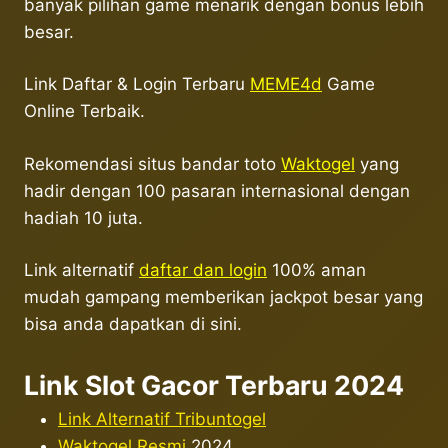
banyak pilihan game menarik dengan bonus lebih
besar.
Link Daftar & Login Terbaru
MEME4d
Game
Online Terbaik.
Rekomendasi situs bandar toto
Waktogel
yang
hadir dengan 100 pasaran internasional dengan
hadiah 10 juta.
Link alternatif
daftar dan login
100% aman
mudah gampang memberikan jackpot besar yang
bisa anda dapatkan di sini.
Link Slot Gacor Terbaru 2024
Link Alternatif Tribuntogel
Waktogel Resmi
2024