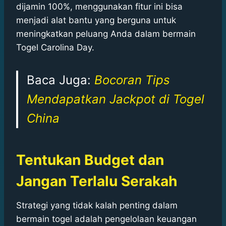
dijamin 100%, menggunakan fitur ini bisa
menjadi alat bantu yang berguna untuk
meningkatkan peluang Anda dalam bermain
Togel Carolina Day.
Baca Juga:
Bocoran Tips
Mendapatkan Jackpot di Togel
China
Tentukan Budget dan
Jangan Terlalu Serakah
Strategi yang tidak kalah penting dalam
bermain togel adalah pengelolaan keuangan