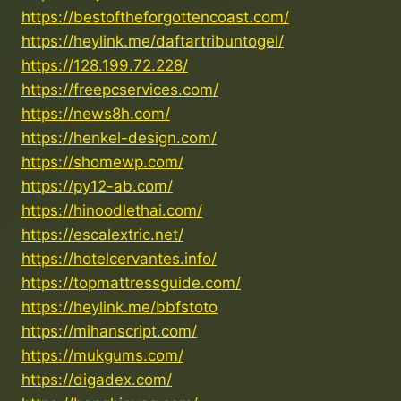
https://bestoftheforgottencoast.com/
https://heylink.me/daftartribuntogel/
https://128.199.72.228/
https://freepcservices.com/
https://news8h.com/
https://henkel-design.com/
https://shomewp.com/
https://py12-ab.com/
https://hinoodlethai.com/
https://escalextric.net/
https://hotelcervantes.info/
https://topmattressguide.com/
https://heylink.me/bbfstoto
https://mihanscript.com/
https://mukgums.com/
https://digadex.com/