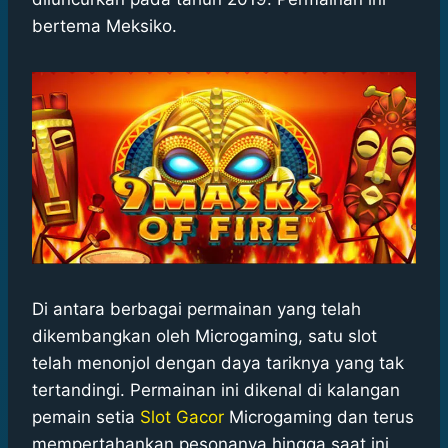
o
e
r
A
n
bertema Meksiko.
o
r
a
p
g
k
m
p
e
r
Di antara berbagai permainan yang telah
dikembangkan oleh Microgaming, satu slot
telah menonjol dengan daya tariknya yang tak
tertandingi. Permainan ini dikenal di kalangan
pemain setia
Slot Gacor
Microgaming dan terus
mempertahankan pesonanya hingga saat ini