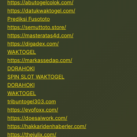
https://abutogelcolok.com/
https://datukwaktogel.com/
Prediksi Fusototo
https://semuttoto.store/
https://masteratas4d.com/
https://digadex.com/
WAKTOGEL
https://markassedap.com/
DORAHOKI
SPIN SLOT WAKTOGEL
DORAHOKI
WAKTOGEL
tribuntogel303.com
https://evofoxx.com/
https://doesaiwork.com/
https://hakkaridenhaberler.com/
https://thejulix.com/