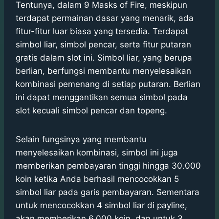
Tentunya, dalam 9 Masks of Fire, meskipun
terdapat permainan dasar yang menarik, ada
fitur-fitur luar biasa yang tersedia. Terdapat
simbol liar, simbol pencar, serta fitur putaran
gratis dalam slot ini. Simbol liar, yang berupa
berlian, berfungsi membantu menyelesaikan
kombinasi pemenang di setiap putaran. Berlian
ini dapat menggantikan semua simbol pada
slot kecuali simbol pencar dan topeng.
Selain fungsinya yang membantu
menyelesaikan kombinasi, simbol ini juga
memberikan pembayaran tinggi hingga 30.000
koin ketika Anda berhasil mencocokkan 5
simbol liar pada garis pembayaran. Sementara
untuk mencocokkan 4 simbol liar di payline,
akan memberikan 6.000 koin, dan untuk 3