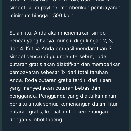
simbol liar di payline, memberikan pembayaran
minimum hingga 1.500 koin.
Selain itu, Anda akan menemukan simbol
pencar yang hanya muncul di gulungan 2, 3,
dan 4. Ketika Anda berhasil mendaratkan 3
simbol pencar di gulungan tersebut, roda
putaran gratis akan diaktifkan dan memberikan
pembayaran sebesar 1x dari total taruhan
Anda. Roda putaran gratis terdiri dari irisan
yang menyediakan putaran bebas dan
pengganda. Pengganda yang diaktifkan akan
berlaku untuk semua kemenangan dalam fitur
putaran gratis, kecuali untuk kemenangan
dengan simbol topeng.