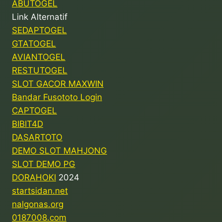
ABUTOGEL
Link Alternatif
SEDAPTOGEL
GTATOGEL
AVIANTOGEL
RESTUTOGEL
SLOT GACOR MAXWIN
Bandar Fusototo Login
CAPTOGEL
BIBIT4D
DASARTOTO
DEMO SLOT MAHJONG
SLOT DEMO PG
DORAHOKI
2024
startsidan.net
nalgonas.org
0187008.com