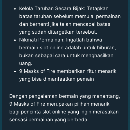
Kelola Taruhan Secara Bijak: Tetapkan
batas taruhan sebelum memulai permainan
dan berhenti jika telah mencapai batas
yang sudah ditargetkan tersebut.
Nikmati Permainan: Ingatlah bahwa
bermain slot online adalah untuk hiburan,
bukan sebagai cara untuk menghasilkan
uang.
9 Masks of Fire memberikan fitur menarik
yang bisa dimanfaatkan pemain
Dengan pengalaman bermain yang menantang,
9 Masks of Fire merupakan pilihan menarik
bagi pencinta slot online yang ingin merasakan
sensasi permainan yang berbeda.