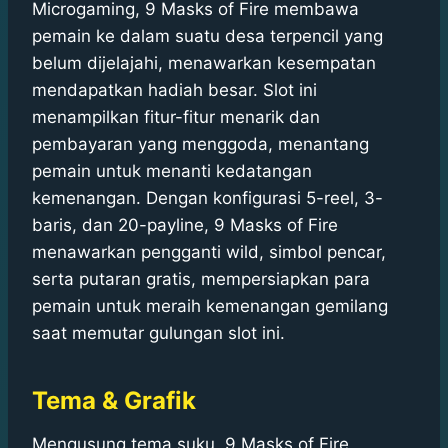
Microgaming, 9 Masks of Fire membawa
pemain ke dalam suatu desa terpencil yang
belum dijelajahi, menawarkan kesempatan
mendapatkan hadiah besar. Slot ini
menampilkan fitur-fitur menarik dan
pembayaran yang menggoda, menantang
pemain untuk menanti kedatangan
kemenangan. Dengan konfigurasi 5-reel, 3-
baris, dan 20-payline, 9 Masks of Fire
menawarkan pengganti wild, simbol pencar,
serta putaran gratis, mempersiapkan para
pemain untuk meraih kemenangan gemilang
saat memutar gulungan slot ini.
Tema & Grafik
Mengusung tema suku, 9 Masks of Fire