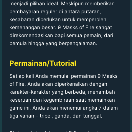
menjadi pilihan ideal. Meskipun memberikan
pembayaran reguler di antara putaran,
kesabaran diperlukan untuk memperoleh
kemenangan besar. 9 Masks of Fire sangat
direkomendasikan bagi semua pemain, dari
pemula hingga yang berpengalaman.
Permainan/Tutorial
Setiap kali Anda memulai permainan 9 Masks
of Fire, Anda akan diperkenalkan dengan
karakter-karakter yang berbeda, menambah
keseruan dan kegembiraan saat memainkan
game ini. Anda akan menemui angka 7 dalam
tiga varian – tripel, ganda, dan tunggal.