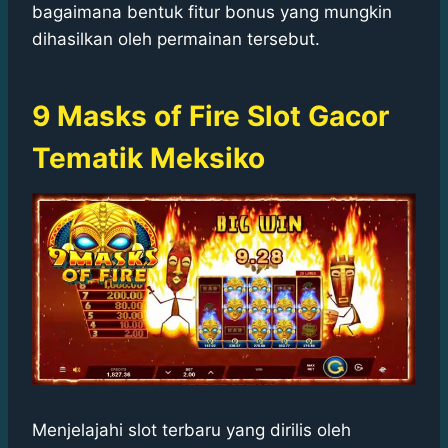
bagaimana bentuk fitur bonus yang mungkin
dihasilkan oleh permainan tersebut.
9 Masks of Fire Slot Gacor
Tematik Meksiko
Menjelajahi slot terbaru yang dirilis oleh