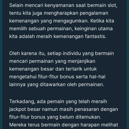
Selain mencari kenyamanan saat bermain slot,
tentu kita juga mengharapkan pengalaman
kemenangan yang mengagumkan. Ketika kita
memilih sebuah permainan, keinginan utama
kita adalah meraih kemenangan fantastis.
Oleh karena itu, setiap individu yang bermain
mencari permainan yang menjanjikan
kemenangan besar dan tertarik untuk
mengetahui fitur-fitur bonus serta hal-hal
lainnya yang ditawarkan oleh permainan.
Terkadang, ada pemain yang telah meraih
jackpot besar namun masih penasaran dengan
fitur-fitur bonus yang belum ditemukan.
Mereka terus bermain dengan harapan melihat