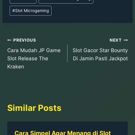
#
Slot Microgaming
Post
PREVIOUS
NEXT
Cara Mudah JP Game
Slot Gacor Star Bounty
navigation
Slot Release The
Di Jamin Pasti Jackpot
Kraken
Similar Posts
Cara Simpel Agar Menang di Slot