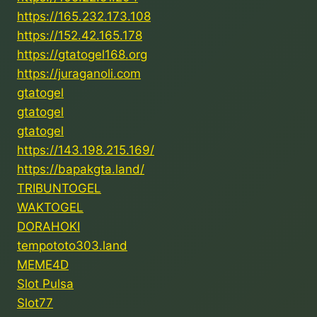
https://165.232.173.108
https://152.42.165.178
https://gtatogel168.org
https://juraganoli.com
gtatogel
gtatogel
gtatogel
https://143.198.215.169/
https://bapakgta.land/
TRIBUNTOGEL
WAKTOGEL
DORAHOKI
tempototo303.land
MEME4D
Slot Pulsa
Slot77