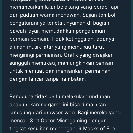
memancarkan latar belakang yang berapi-api
dan paduan warna menawan. Sajian tombol
pengaturannya terletak nyaman di bagian
bawah layar, memudahkan pengalaman
bermain pemain. Tidak ketinggalan, adanya
alunan musik latar yang memukau turut
mengiringi permainan. Grafik yang disajikan
sungguh memukau, memungkinkan pemain
untuk memuat dan memainkan permainan
dengan lancar tanpa hambatan.
Pengguna tidak perlu melakukan unduhan
apapun, karena game ini bisa dimainkan
langsung dari browser web. Bagi mereka yang
mencari Slot Gacor Microgaming dengan
tingkat kesulitan menengah, 9 Masks of Fire