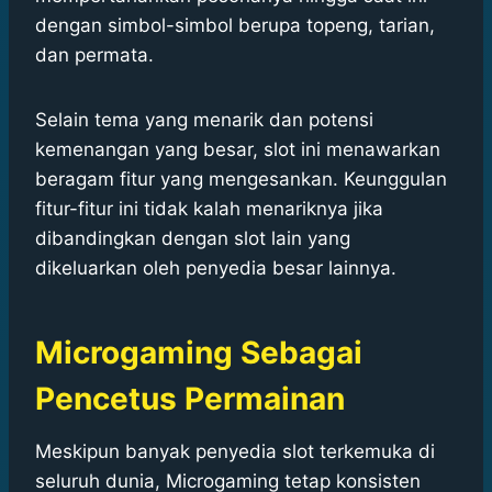
dengan simbol-simbol berupa topeng, tarian,
dan permata.
Selain tema yang menarik dan potensi
kemenangan yang besar, slot ini menawarkan
beragam fitur yang mengesankan. Keunggulan
fitur-fitur ini tidak kalah menariknya jika
dibandingkan dengan slot lain yang
dikeluarkan oleh penyedia besar lainnya.
Microgaming Sebagai
Pencetus Permainan
Meskipun banyak penyedia slot terkemuka di
seluruh dunia, Microgaming tetap konsisten