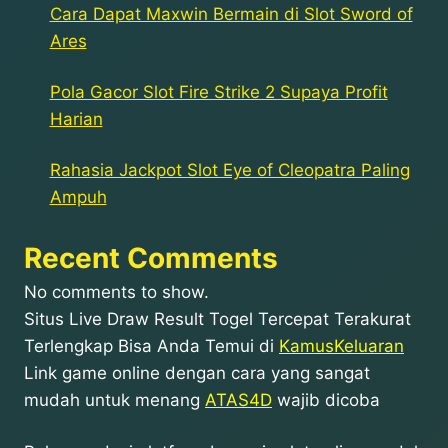
Cara Dapat Maxwin Bermain di Slot Sword of
Ares
Pola Gacor Slot Fire Strike 2 Supaya Profit
Harian
Rahasia Jackpot Slot Eye of Cleopatra Paling
Ampuh
Recent Comments
No comments to show.
Situs Live Draw Result Togel Tercepat Terakurat
Terlengkap Bisa Anda Temui di
KamusKeluaran
Link game online dengan cara yang sangat
mudah untuk menang
ATAS4D
wajib dicoba