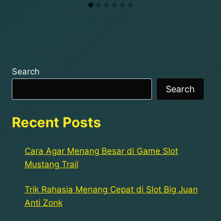
Search
Search
Recent Posts
Cara Agar Menang Besar di Game Slot
Mustang Trail
Trik Rahasia Menang Cepat di Slot Big Juan
Anti Zonk