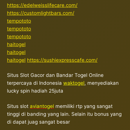
https://edelweisslifecare.com/
https://customlightbars.com/
tempototo
tempototo
tempototo
haitogel
haitogel
haitogel
https://sushiexpresscafe.com/
Situs Slot Gacor dan Bandar Togel Online
terpercaya di Indonesia
waktogel
, menyediakan
lucky spin hadiah 25juta
Situs slot
aviantogel
memiliki rtp yang sangat
tinggi di banding yang lain. Selain itu bonus yang
di dapat juag sangat besar