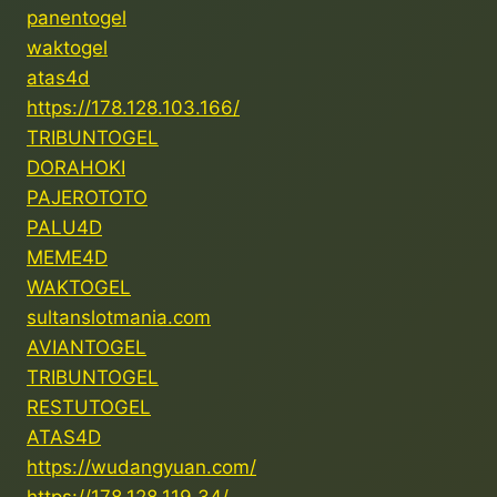
panentogel
waktogel
atas4d
https://178.128.103.166/
TRIBUNTOGEL
DORAHOKI
PAJEROTOTO
PALU4D
MEME4D
WAKTOGEL
sultanslotmania.com
AVIANTOGEL
TRIBUNTOGEL
RESTUTOGEL
ATAS4D
https://wudangyuan.com/
https://178.128.119.34/