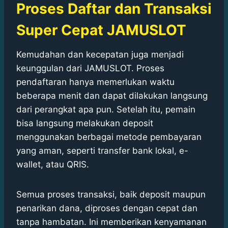
Proses Daftar dan Transaksi
Super Cepat JAMUSLOT
Kemudahan dan kecepatan juga menjadi
keunggulan dari JAMUSLOT. Proses
pendaftaran hanya memerlukan waktu
beberapa menit dan dapat dilakukan langsung
dari perangkat apa pun. Setelah itu, pemain
bisa langsung melakukan deposit
menggunakan berbagai metode pembayaran
yang aman, seperti transfer bank lokal, e-
wallet, atau QRIS.
Semua proses transaksi, baik deposit maupun
penarikan dana, diproses dengan cepat dan
tanpa hambatan. Ini memberikan kenyamanan