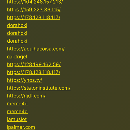
https://104.248.157.213/
https://159.223.36.115/
https://178.128.118.117/
dorahoki
dorahoki
dorahoki
https://aquihacoisa.com/
captogel
https://128.199.162.59/
https://178.128.118.117/
https://ynos.tv/
https://statoninstitute.com/
https://rljdf.com/
meme4d
meme4d
jamuslot
lpaimer.com