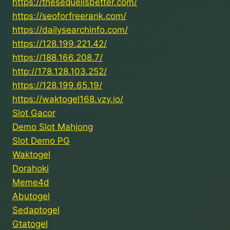
https://thesequelisbetter.com/
https://seoforfreerank.com/
https://dailysearchinfo.com/
https://128.199.221.42/
https://188.166.208.7/
http://178.128.103.252/
https://128.199.65.19/
https://waktogel168.vzy.io/
Slot Gacor
Demo Slot Mahjong
Slot Demo PG
Waktogel
Dorahoki
Meme4d
Abutogel
Sedaptogel
Gtatogel