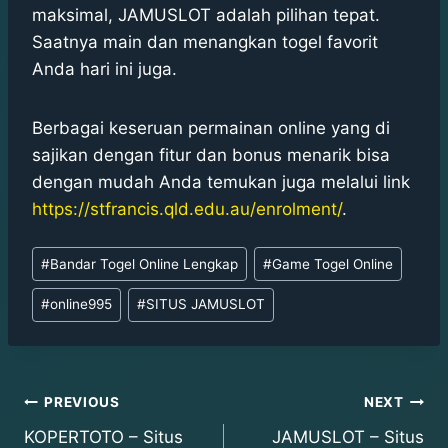
maksimal, JAMUSLOT adalah pilihan tepat.
Saatnya main dan menangkan togel favorit
Anda hari ini juga.
Berbagai keseruan permainan online yang di
sajikan dengan fitur dan bonus menarik bisa
dengan mudah Anda temukan juga melalui link
https://stfrancis.qld.edu.au/enrolment/
.
Post
#
Bandar Togel Online Lengkap
#
Game Togel Online
Tags:
#
online995
#
SITUS JAMUSLOT
Post
PREVIOUS
NEXT
KOPERTOTO – Situs
JAMUSLOT – Situs