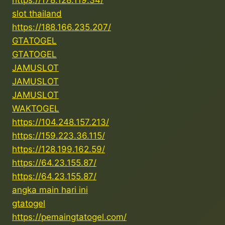
slot thailand
https://188.166.235.207/
GTATOGEL
GTATOGEL
JAMUSLOT
JAMUSLOT
JAMUSLOT
WAKTOGEL
https://104.248.157.213/
https://159.223.36.115/
https://128.199.162.59/
https://64.23.155.87/
https://64.23.155.87/
angka main hari ini
gtatogel
https://pemaingtatogel.com/