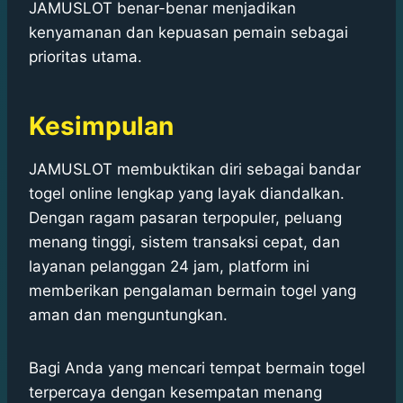
JAMUSLOT benar-benar menjadikan
kenyamanan dan kepuasan pemain sebagai
prioritas utama.
Kesimpulan
JAMUSLOT membuktikan diri sebagai bandar
togel online lengkap yang layak diandalkan.
Dengan ragam pasaran terpopuler, peluang
menang tinggi, sistem transaksi cepat, dan
layanan pelanggan 24 jam, platform ini
memberikan pengalaman bermain togel yang
aman dan menguntungkan.
Bagi Anda yang mencari tempat bermain togel
terpercaya dengan kesempatan menang