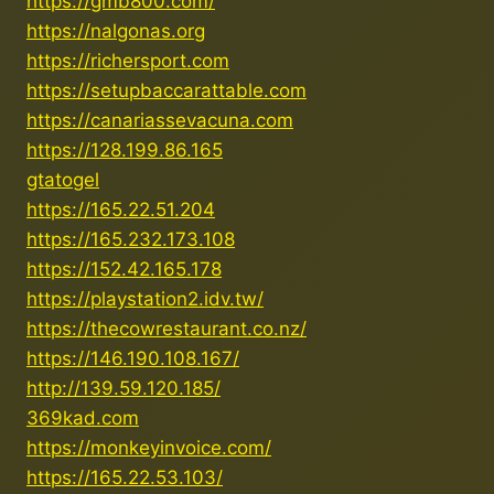
https://gmb800.com/
https://nalgonas.org
https://richersport.com
https://setupbaccarattable.com
https://canariassevacuna.com
https://128.199.86.165
gtatogel
https://165.22.51.204
https://165.232.173.108
https://152.42.165.178
https://playstation2.idv.tw/
https://thecowrestaurant.co.nz/
https://146.190.108.167/
http://139.59.120.185/
369kad.com
https://monkeyinvoice.com/
https://165.22.53.103/