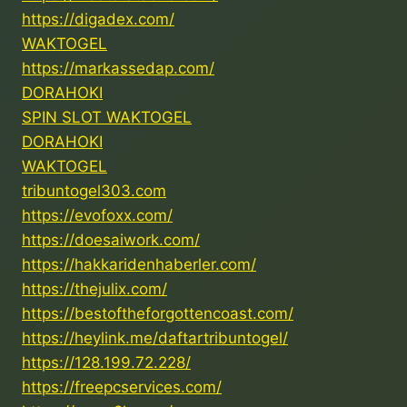
https://digadex.com/
WAKTOGEL
https://markassedap.com/
DORAHOKI
SPIN SLOT WAKTOGEL
DORAHOKI
WAKTOGEL
tribuntogel303.com
https://evofoxx.com/
https://doesaiwork.com/
https://hakkaridenhaberler.com/
https://thejulix.com/
https://bestoftheforgottencoast.com/
https://heylink.me/daftartribuntogel/
https://128.199.72.228/
https://freepcservices.com/