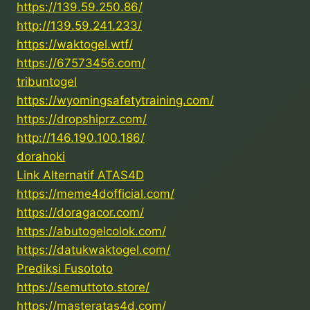
https://139.59.250.86/
http://139.59.241.233/
https://waktogel.wtf/
https://67573456.com/
tribuntogel
https://wyomingsafetytraining.com/
https://dropshiprz.com/
http://146.190.100.186/
dorahoki
Link Alternatif ATAS4D
https://meme4dofficial.com/
https://doragacor.com/
https://abutogelcolok.com/
https://datukwaktogel.com/
Prediksi Fusototo
https://semuttoto.store/
https://masteratas4d.com/