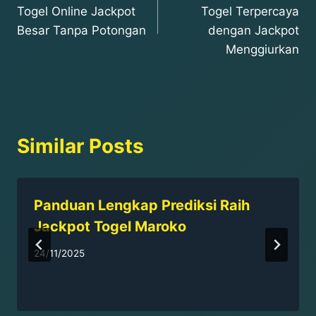
navigation
Togel Online Jackpot
Togel Terpercaya
Besar Tanpa Potongan
dengan Jackpot
Menggiurkan
Similar Posts
Panduan Lengkap Prediksi Raih
Jackpot Togel Maroko
24/11/2025